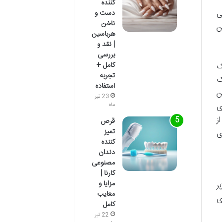
کننده
دست و
ی
ناخن
ن
هرباسین
| نقد و
بررسی
کامل +
ک
تجربه
ک
استفاده
ن
23 تیر
ی
ماه
ز
قرص
تمیز
ی
کننده
دندان
مصنوعی
کارنا |
مزایا و
ر
معایب
ی
کامل
22 تیر