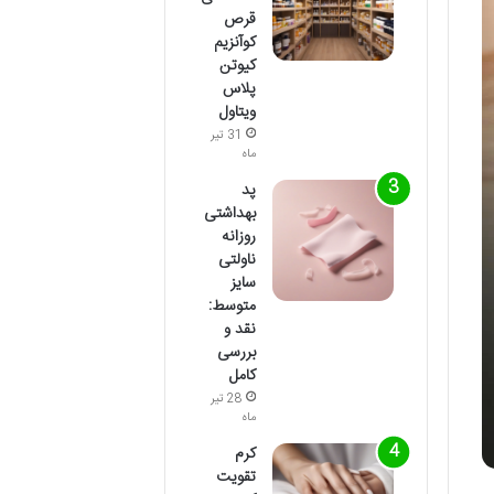
قرص
کوآنزیم
کیوتن
پلاس
ویتاول
31 تیر
ماه
پد
بهداشتی
روزانه
ناولتی
سایز
متوسط:
نقد و
بررسی
کامل
28 تیر
ماه
کرم
تقویت