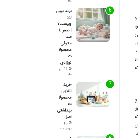
ماه
برند بیبی
لند
و
چیست؟
،
| صفر تا
ی
صد
ل
معرفی
محصولا
د
ت
ه
نوزادی
ه
21 تیر
ماه
خرید
آنلاین
محصولا
ع
ت
ق
بهداشتی
ه
اصل
18
ل
بهمن ماه
.