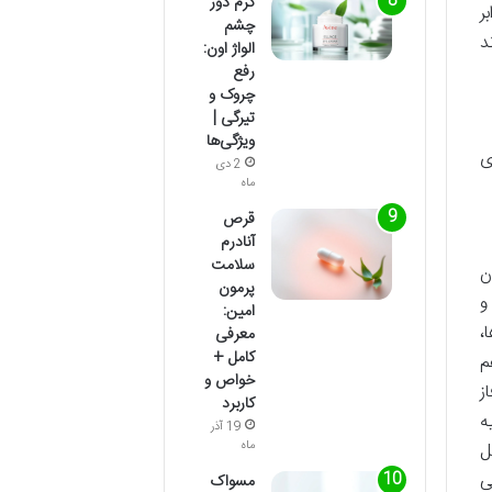
کرم دور
ر
چشم
د
الواژ اون:
رفع
چروک و
تیرگی |
ویژگی‌ها
ی
2 دی
ماه
قرص
آنادرم
سلامت
ن
پرمون
و
امین:
،
معرفی
کامل +
م
خواص و
ز
کاربرد
ه
19 آذر
ماه
ل
ی
مسواک