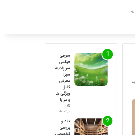
رو
سرجی
فیکس
سر پادینه
سبز:
معرفی
کامل
ویژگی ها
و مزایا
1
مرداد ماه
نقد و
بررسی
تخصصی