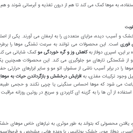
تفاده، به موها کمک می کند تا هم از درون تغذیه و آبرسانی شوند و هم ا
طوبت
خشک و آسیب دیده، مزایای متعددی را به ارمغان می آورند. یکی از اصل
 فوری
است. این محصولات می توانند به سرعت تشنگی موها را برطر
 بر این، اسپری دوفاز به
کاهش وز و گره خوردگی مو
کمک شایانی می کند
ده و از شکستگی تارهای مو جلوگیری می کند. این محصولات همچنین ی
را در برابر آسیب ناشی از سشوار، اتو مو و سایر ابزارهای حرارتی حف
لیل وجود ترکیبات مغذی، به
افزایش درخشش و بازگرداندن حیات به موها
باعث می شود که موها احساس سنگینی یا چربی نکنند و حجمی طبیع
تفاده از آن ها را به گزینه ای کاربردی و سریع در روتین روزانه مراقبت ا
و، یافتن محصولی که بتواند به طور موثری به نیازهای خاص موهای خش
. اسپری دوفاز موی خشک بوتانیس با وعده هایی مشخص و فرمولاسیو