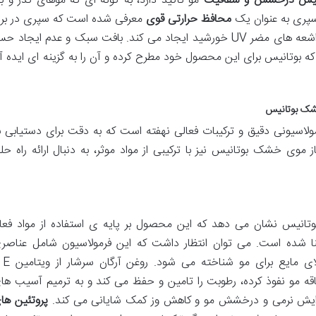
ایش درخشش و شفافیت
مو تاکید دارد، به گونه ای که موهای کدر و ب
 اسپری به عنوان یک
محافظ حرارتی قوی
معرفی شده است که سپری در براب
آسیب های ناشی از سشوار، اتو مو و حتی اشعه های مضر UV خورشید ایجاد می کند. بافت سبک و عدم ایجاد
ه بوتانیس برای این محصول خود مطرح کرده و آن را به گزینه ای ایده آ
خشک بوتانیس
اسیونی دقیق و ترکیبات فعالی نهفته است که به دقت برای دستیابی ب
وی خشک بوتانیس نیز با ترکیبی از مواد موثر، به دنبال ارائه راه حل
تانیس نشان می دهد که این محصول بر پایه ی استفاده از مواد فعا
نا شده است. می توان انتظار داشت که این فرمولاسیون شامل عناصر
باشد که به عنوان طلای م
مو نفوذ کرده، رطوبت را تامین و حفظ می کند و به ترمیم آسیب ها
زایش نرمی و درخشش مو و کاهش وز کمک شایانی می کند.
پروتئین ها