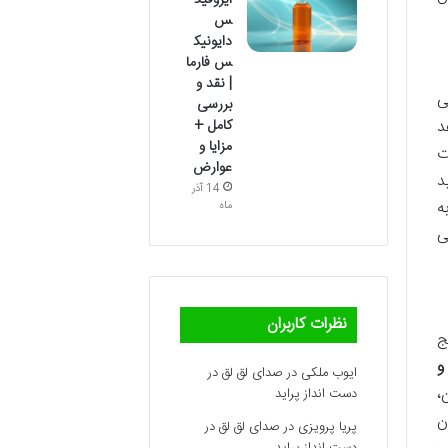
آیروفیک
س
دایونیک
س فارما
| نقد و
شی
بررسی
کامل +
د
مزایا و
ت
عوارض
د
14 آذر
ه
ماه
ی
نظرات کاربران
ج
و
ایوب ملکی
در
صدای لق لق در
،
دست انداز پراید
ن
پریا پرویزی
در
صدای لق لق در