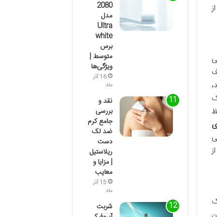
2080
ز
مدل
Ultra
white
برس
متوسط |
ی
ویژگی‌ها
ف
16 آذر
،
ماه
ک
نقد و
ظ
بررسی
جامع کرم
ی
ضد لک
ی
دست
ز
ریلاستیل
| مزایا و
معایب
15 آذر
ماه
ک
شربت
ن