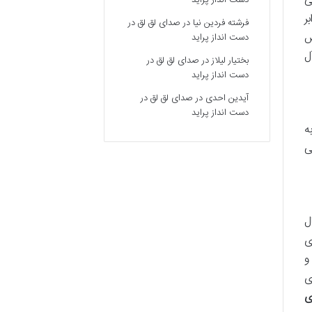
ی
دست انداز پراید
ر
فرشته فردین نیا
در
صدای لق لق در
 حس
دست انداز پراید
ل
بختیار لیلاز
در
صدای لق لق در
دست انداز پراید
آیدین احدی
در
صدای لق لق در
دست انداز پراید
ه
ی
ل
ی
ایع برای مو شناخته می شود. روغن آرگان سرشار از ویتامین E و
ی
ی