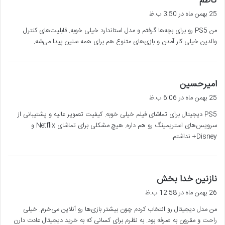
کاظم
ف
25 بهمن ماه در 3:50 ب.ظ
ت
من PS5 رو برای بچه‌ها گرفتم و مدل استاندارد خیلی خوبه. قابلیت‌های کنترل
:
والدین خیلی کار آمدن و بازی‌های متنوع هم برای همه سنین پیدا می‌شه.
گ
امیرحسین
ف
25 بهمن ماه در 6:06 ب.ظ
ت
PS5 دیجیتال برای تماشای فیلم خیلی خوبه. کیفیت تصویر عالیه و پشتیبانی از
:
سرویس‌های استریمینگ رو هم داره. هیچ مشکلی برای تماشای Netflix و
Disney+ نداشتم.
گ
نازنین خدا بخش
ف
26 بهمن ماه در 12:58 ب.ظ
ت
من مدل دیجیتال رو انتخاب کردم چون بیشتر بازی‌ها رو آنلاین می‌خرم. خیلی
:
راحت و مقرون به صرفه بود. به نظرم برای کسانی که به خرید دیجیتال عادت دارن