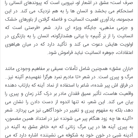
صرف است؛ عشق در اشعار او، نیرویی است که پیوندهای انسانی را
استحکام می بخشد و انسان ها را به هم نزدیک می کند. در این
مجموعه، یادآوری اهمیت انسانیت و فاصله گرفتن از باورهای خشک
و جزمی مذهبی، جایگاه ویژه ای دارد. شعر «فرصتی است که
انسانیت را از بَر کُنیم» با بیانی هشدارگونه، انسان را به بازنگری در
اولویت هایش دعوت می کند و تأکید دارد که در میان هیاهوی
اعتقادات، جوهره انسانیت نباید فراموش شود.
«باران عشق» همچنین شامل تأملات عمیقی بر مفاهیم وجودی مانند
مرگ و پیری است. در شعر «تا مادرم نمرد هرگز! نفهمیدم آئینه نیز…
در فراق اش پیر شده»، شاعر با استفاده از نماد آینه که بازتاب دهنده
واقعیت هاست، تأثیر عمیق فقدان مادر بر درک گذر زمان و پیری را
بیان می کند. این شعر، نه تنها اندوه از دست دادن را نشان می
دهد، بلکه به مفهوم پیری و تغییر در خودآگاهی نیز می پردازد. شعر
«آئینه ها چه زود هنگام پیر می شوند» نیز در امتداد همین مضمون،
به پیری آینه ها در پی مرگ زنانی که «به خاطر عشق به آئینه در
آدینه شبی در خون خود به شکوفه می نشینند» اشاره دارد که می