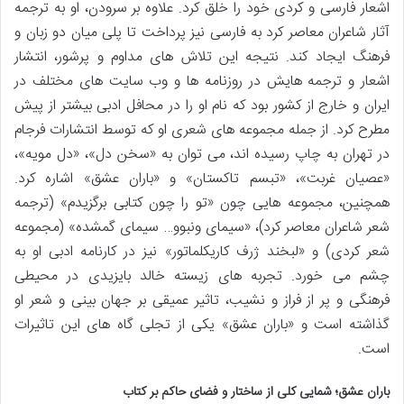
اشعار فارسی و کردی خود را خلق کرد. علاوه بر سرودن، او به ترجمه
آثار شاعران معاصر کرد به فارسی نیز پرداخت تا پلی میان دو زبان و
فرهنگ ایجاد کند. نتیجه این تلاش های مداوم و پرشور، انتشار
اشعار و ترجمه هایش در روزنامه ها و وب سایت های مختلف در
ایران و خارج از کشور بود که نام او را در محافل ادبی بیشتر از پیش
مطرح کرد. از جمله مجموعه های شعری او که توسط انتشارات فرجام
در تهران به چاپ رسیده اند، می توان به «سخن دل»، «دل مویه»،
«عصیان غربت»، «تبسم تاکستان» و «باران عشق» اشاره کرد.
همچنین، مجموعه هایی چون «تو را چون کتابی برگزیدم» (ترجمه
شعر شاعران معاصر کرد)، «سیمای ونبوو… سیمای گمشده» (مجموعه
شعر کردی) و «لبخند ژرف کاریکلماتور» نیز در کارنامه ادبی او به
چشم می خورد. تجربه های زیسته خالد بایزیدی در محیطی
فرهنگی و پر از فراز و نشیب، تاثیر عمیقی بر جهان بینی و شعر او
گذاشته است و «باران عشق» یکی از تجلی گاه های این تاثیرات
است.
باران عشق؛ شمایی کلی از ساختار و فضای حاکم بر کتاب