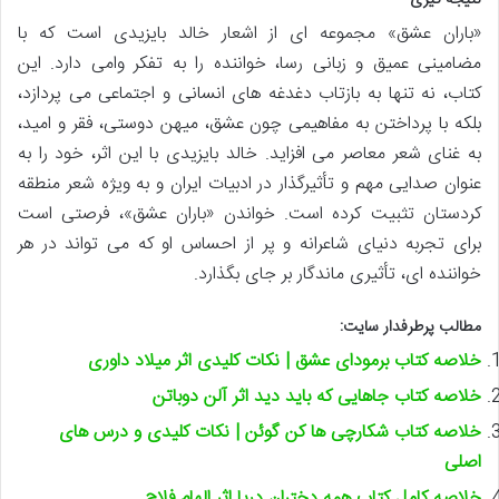
نتیجه گیری
«باران عشق» مجموعه ای از اشعار خالد بایزیدی است که با
مضامینی عمیق و زبانی رسا، خواننده را به تفکر وامی دارد. این
کتاب، نه تنها به بازتاب دغدغه های انسانی و اجتماعی می پردازد،
بلکه با پرداختن به مفاهیمی چون عشق، میهن دوستی، فقر و امید،
به غنای شعر معاصر می افزاید. خالد بایزیدی با این اثر، خود را به
عنوان صدایی مهم و تأثیرگذار در ادبیات ایران و به ویژه شعر منطقه
کردستان تثبیت کرده است. خواندن «باران عشق»، فرصتی است
برای تجربه دنیای شاعرانه و پر از احساس او که می تواند در هر
خواننده ای، تأثیری ماندگار بر جای بگذارد.
مطالب پرطرفدار سایت:
خلاصه کتاب برمودای عشق | نکات کلیدی اثر میلاد داوری
خلاصه کتاب جاهایی که باید دید اثر آلن دوباتن
خلاصه کتاب شکارچی ها کن گوئن | نکات کلیدی و درس های
اصلی
خلاصه کامل کتاب همه دختران دریا اثر الهام فلاح