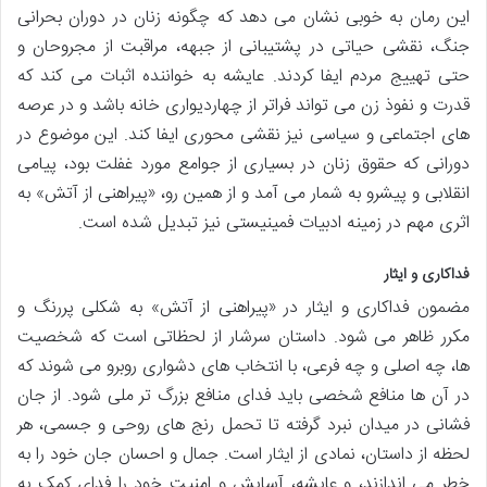
این رمان به خوبی نشان می دهد که چگونه زنان در دوران بحرانی
جنگ، نقشی حیاتی در پشتیبانی از جبهه، مراقبت از مجروحان و
حتی تهییج مردم ایفا کردند. عایشه به خواننده اثبات می کند که
قدرت و نفوذ زن می تواند فراتر از چهاردیواری خانه باشد و در عرصه
های اجتماعی و سیاسی نیز نقشی محوری ایفا کند. این موضوع در
دورانی که حقوق زنان در بسیاری از جوامع مورد غفلت بود، پیامی
انقلابی و پیشرو به شمار می آمد و از همین رو، «پیراهنی از آتش» به
اثری مهم در زمینه ادبیات فمینیستی نیز تبدیل شده است.
فداکاری و ایثار
مضمون فداکاری و ایثار در «پیراهنی از آتش» به شکلی پررنگ و
مکرر ظاهر می شود. داستان سرشار از لحظاتی است که شخصیت
ها، چه اصلی و چه فرعی، با انتخاب های دشواری روبرو می شوند که
در آن ها منافع شخصی باید فدای منافع بزرگ تر ملی شود. از جان
فشانی در میدان نبرد گرفته تا تحمل رنج های روحی و جسمی، هر
لحظه از داستان، نمادی از ایثار است. جمال و احسان جان خود را به
خطر می اندازند، و عایشه، آسایش و امنیت خود را فدای کمک به