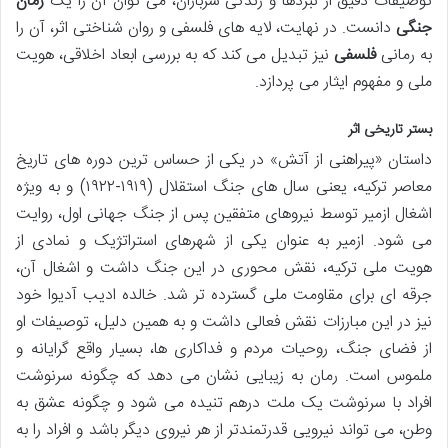
توصیفات دقیق از نبردها و زندگی سربازان، می توان آن را یک
رمان
جنگی
دانست. در نهایت، لایه های فلسفی و روان شناختی اثر، آن را
به رمانی
فلسفی
نیز تبدیل می کند که به بررسی ابعاد اخلاقی، هویت
ملی و مفهوم ایثار می پردازد.
بستر تاریخی اثر
داستان «پیراهنی از آتش» در یکی از حساس ترین دوره های تاریخ
معاصر ترکیه، یعنی سال های جنگ استقلال (۱۹۱۹-۱۹۲۲) و به ویژه
اشغال ازمیر توسط نیروهای متفقین پس از جنگ جهانی اول، روایت
می شود. ازمیر به عنوان یکی از شهرهای استراتژیک و نمادی از
هویت ملی ترکیه، نقش محوری در این جنگ داشت و اشغال آن،
جرقه ای برای مقاومت ملی گسترده تر شد. خالده ادیب آدیوا خود
نیز در این مبارزات نقش فعالی داشت و به همین دلیل، توصیفات او
از فضای جنگ، روحیات مردم و فداکاری ها، بسیار واقع گرایانه و
ملموس است. رمان به زیبایی نشان می دهد که چگونه سرنوشت
افراد با سرنوشت یک ملت درهم تنیده می شود و چگونه عشق به
وطن، می تواند نیرویی قدرتمندتر از هر نیروی دیگر باشد و افراد را به