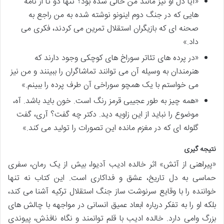
«آیا دل او نیز مانند من خالی شده بود؟ تنها دو تا از نامه
هایی که در جنگ دوم اینونو نوشته شده به من راجع به
صحنه ای که بازیگران استقلال تمرین می کردند، فکری می
داد.»
«در پرده های تئاتر سوراخ های کوچکی وجود دارند که
هنرمندان به وسیله آن می توانند تماشاگران را ببینند و من نیز
می خواستم با یک همچو سوراخی آن طرف پرده را ببینم.»
«همه چیز به طور عجیبی قرمز رنگ است. خون باید باشد. آه،
موضوع را نباید از این زاویه دید. دکتر چه گفت؟ آری، گفت
گلوله ای که در مغزم مانده این تصورات را تولید می کند.»
نتیجه گیری
«پیراهنی از آتش» اثر خالده ادیب آدیوا، بیش از یک رمان، سفری
حماسی به دل تاریخ، عشق و فداکاری است. این کتاب نه تنها
خواننده را با وقایع سرنوشت ساز جنگ استقلال ترکیه آشنا می کند،
بلکه او را به تفکر درباره ابعاد عمیق انسانی در مواجهه با چالش های
بزرگ وامی دارد. خالده ادیب با قلم توانمند و نگاه نافذش، پیوندی