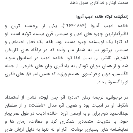
سمت ایثار و فداکاری سوق دهد.
زندگینامه کوتاه خالده ادیب آدیوا
خالده ادیب آدیوا (۱۸۸۴-۱۹۶۴)، یکی از برجسته ترین و
تاثیرگذارترین چهره های ادبی و سیاسی قرن بیستم ترکیه است. او
نه تنها یک نویسنده چیره دست بود، بلکه یک فعال اجتماعی و
سیاسی پرشور نیز به شمار می رفت که در بزنگاه های تاریخی
کشورش نقشی بی بدیل ایفا کرد. خالده ادیب در استانبول متولد
شد و از همان دوران کودکی به یادگیری زبان های خارجی از جمله
انگلیسی، عربی و فرانسوی اهتمام ورزید که همین امر افق های فکری
او را گسترش داد.
در نوجوانی، ترجمه رمان «مادر» اثر جان ابوت، نشان از استعداد
شگرف او در ادبیات بود و همین اثر، مدال «شفقت» را از سلطان
عبدالحمید دوم برای او به ارمغان آورد. خالده ادیب در طول عمر پربار
خود، با نشریات متعددی همکاری کرد و مقالات، رمان ها و
نمایشنامه های بسیاری نوشت. آثار او نه تنها به دلیل ارزش های