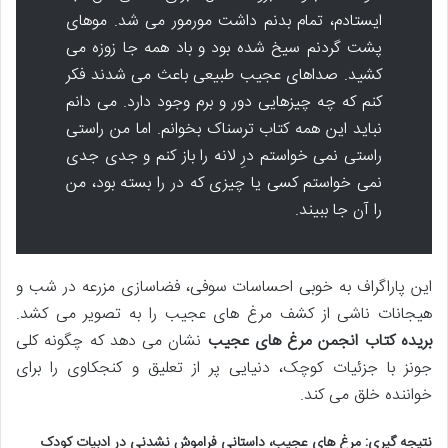
ایستادم، تمام بدنم داشت مورمور می شد. موهای
پشت گردنم سیخ شده بود و باد همه جا زوزه می
کشید. صداهای عجیب طبیعی باعث می شدند فکر
کنم که چه چیزهایی دور و برم وجود دارد. می دانم
نباید این همه کتاب ترسناک بخوانم. اما من راستی
راستی نمی خواستم درِ لانه را باز کنم و جدی جدی
نمی خواستم کسی یا چیزی که در را بسته بود، من
را آن جا ببیند.
این پاراگراف به خوبی احساسات سوفی، فضاسازی مزرعه در شب و
هیجانات ناشی از کشف مرغ های عجیب را به تصویر می کشد.
بریده کتاب انجمن مرغ های عجیب
نشان می دهد که چگونه کلی
جونز با جزئیات کوچک، دنیایی پر از تعلیق و کنجکاوی را برای
خواننده خلق می کند.
نتیجه گیری: مرغ های عجیب، داستانی فراموش نشدنی در ادبیات کودک