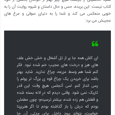
کتاب نیست. این بریده، حس و حال داستان و شیوه روایت آن را به
خوبی منعکس می کند و شما را به دنیای سوفی و مرغ های
عجیبش می برد:
ای کاش همه جا پر از تل آشغال و خش خش علف
های هرز و درخت های عجیبِ خم شده نبود. فکر
کنم شما هم وسط مزرعه، چراغ ندارید. شاید بهتر
باشد برای خریدن یک چراغ قوه ی بزرگ تر پولم را
پس انداز کنم. لس آنجلس هیچ وقت این قدر
تاریک نمی شود. وقتی دیدم که درِ لانه بسته شده
و قفلش هم زده شده، بیشتر ترسیدم؛ چون مطمئن
بودم که درش را باز گذاشته بودم تا اگر هنرییِتا
خواست، بتواند برود داخل. برای مدتی آن جا