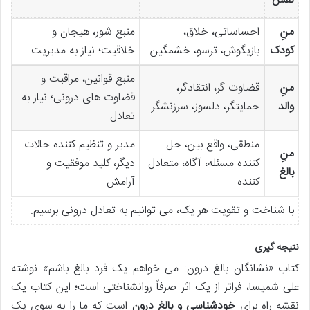
نفس
منِ
احساساتی، خلاق،
منبع شور، هیجان و
کودک
بازیگوش، ترسو، خشمگین
خلاقیت؛ نیاز به مدیریت
منبع قوانین، مراقبت و
منِ
قضاوت گر، انتقادگر،
قضاوت های درونی؛ نیاز به
والد
حمایتگر، دلسوز، سرزنشگر
تعادل
منطقی، واقع بین، حل
مدیر و تنظیم کننده حالات
منِ
کننده مسئله، آگاه، متعادل
دیگر، کلید موفقیت و
بالغ
کننده
آرامش
با شناخت و تقویت هر یک، می توانیم به تعادل درونی برسیم.
نتیجه گیری
کتاب «نشانگان بالغ درون: می خواهم یک فرد بالغ باشم» نوشته
علی شمیسا، فراتر از یک اثر صرفاً روانشناختی است؛ این کتاب یک
نقشه راه برای
خودشناسی و بالغ درون
است که ما را به سوی یک