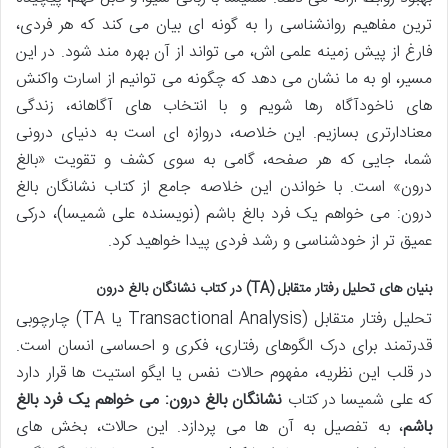
ترین مفاهیم روانشناسی را به گونه ای بیان می کند که هر فردی،
فارغ از پیش زمینه علمی اش، می تواند از آن بهره مند شود. در این
مسیر، او به ما نشان می دهد که چگونه می توانیم از اسارت واکنش
های ناخودآگاه رها شویم و با انتخاب های آگاهانه، زندگی
معنادارتری بسازیم. این خلاصه، دروازه ای است به دنیای درونی
شما، جایی که هر صفحه، گامی به سوی کشف و تقویت «بالغ
درون» است. با خواندن این خلاصه جامع از کتاب نشانگان بالغ
درون: می خواهم یک فرد بالغ باشم (نویسنده علی شمیسا)، درکی
عمیق تر از خودشناسی و رشد فردی پیدا خواهید کرد.
بنیان های تحلیل رفتار متقابل (TA) در کتاب نشانگان بالغ درون
تحلیل رفتار متقابل (Transactional Analysis یا TA) چارچوبی
قدرتمند برای درک الگوهای رفتاری، فکری و احساسی انسان است.
در قلب این نظریه، مفهوم حالات نفس یا ایگو استیت ها قرار دارد
که علی شمیسا در کتاب
نشانگان بالغ درون: می خواهم یک فرد بالغ
باشم
، به تفصیل به آن ها می پردازد. این حالات، بخش های