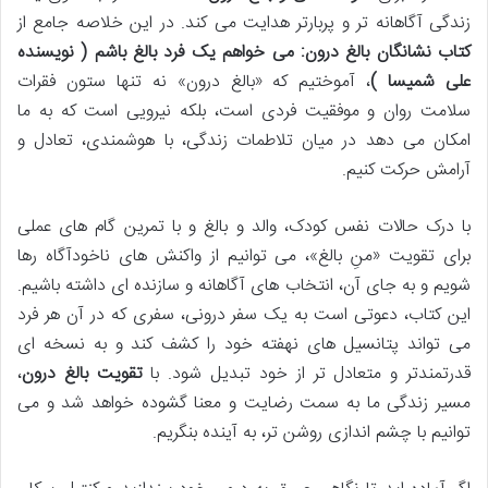
زندگی آگاهانه تر و پربارتر هدایت می کند. در این خلاصه جامع از
کتاب نشانگان بالغ درون: می خواهم یک فرد بالغ باشم ( نویسنده
علی شمیسا )
، آموختیم که «بالغ درون» نه تنها ستون فقرات
سلامت روان و موفقیت فردی است، بلکه نیرویی است که به ما
امکان می دهد در میان تلاطمات زندگی، با هوشمندی، تعادل و
آرامش حرکت کنیم.
با درک حالات نفس کودک، والد و بالغ و با تمرین گام های عملی
برای تقویت «منِ بالغ»، می توانیم از واکنش های ناخودآگاه رها
شویم و به جای آن، انتخاب های آگاهانه و سازنده ای داشته باشیم.
این کتاب، دعوتی است به یک سفر درونی، سفری که در آن هر فرد
می تواند پتانسیل های نهفته خود را کشف کند و به نسخه ای
قدرتمندتر و متعادل تر از خود تبدیل شود. با
تقویت بالغ درون
،
مسیر زندگی ما به سمت رضایت و معنا گشوده خواهد شد و می
توانیم با چشم اندازی روشن تر، به آینده بنگریم.