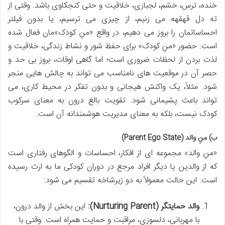
خنده، ترس، خشم، لجبازی، خلاقیت و حتی کنجکاوی باشد. وقتی از
ته دل قهقهه می زنیم، از چیزی می ترسیم، یا بدون فیلتر
احساساتمان را بروز می دهیم، در واقع «منِ کودک»مان فعال شده
است. حضور «منِ کودک» برای حفظ شور و نشاط زندگی، خلاقیت و
لذت بردن از لحظات ضروری است؛ اما گاهی اوقات، بروز بی حد و
حصر آن در موقعیت های نامناسب می تواند به چالش هایی منجر
شود. مثلاً، یک واکنش هیجانی و بدون تفکر در محیط کاری، می
تواند باعث پشیمانی شود. تقویت بالغ درون به معنای سرکوب
کودک نیست، بلکه به معنای مدیریت هوشمندانه آن است.
ب) منِ والد (Parent Ego State)
«منِ والد» مجموعه ای از افکار، احساسات و الگوهای رفتاری است
که از والدین یا دیگر افراد مرجع در دوران کودکی ما به ارث رسیده
است. این حالت معمولاً به دو زیرشاخه تقسیم می شود:
والد حمایتگر (Nurturing Parent):
این بخش از والد درون،
با مهربانی، دلسوزی، مراقبت و حمایت همراه است. وقتی با