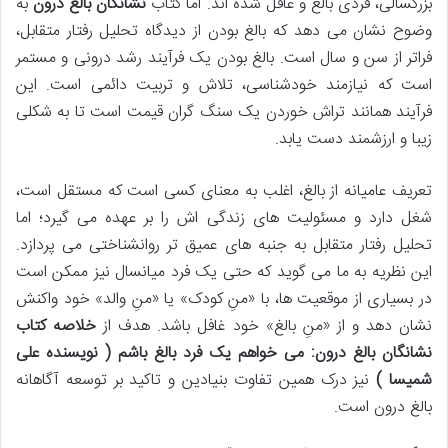
بزرگسالی، فردی بالغ و عاقل شده اند. اما کتاب
نشانگان بالغ درون
به
وضوح نشان می دهد که بالغ بودن از دیدگاه تحلیل رفتار متقابل،
فراتر از سن و سال است. بالغ بودن یک فرآیند رشد درونی و مستمر
است که نیازمند خودشناسی، تلاش و تربیت دائمی است. این
فرآیند همانند تراش خوردن یک سنگ گران قیمت است تا به شکلی
زیبا و ارزشمند دست یابد.
تعریف عامیانه از بالغ، اغلب به معنای کسی است که مستقل است،
شغل دارد و مسئولیت های زندگی اش را بر عهده می گیرد؛ اما
تحلیل رفتار متقابل به جنبه های عمیق تر روانشناختی می پردازد.
این نظریه به ما می گوید که حتی یک فرد میانسال نیز ممکن است
در بسیاری از موقعیت ها، با «منِ کودک» یا «منِ والد» خود واکنش
نشان دهد و از «منِ بالغ» خود غافل باشد. هدف از
خلاصه کتاب
نشانگان بالغ درون: می خواهم یک فرد بالغ باشم ( نویسنده علی
شمیسا )
نیز درک همین تفاوت بنیادین و تاکید بر توسعه آگاهانه
بالغ درون است.