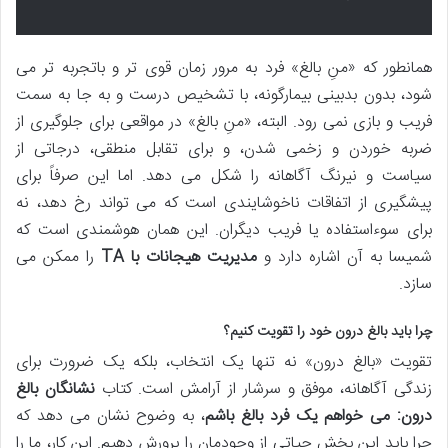
همانطور که «منِ بالغ» فرد به مرور زمان قوی تر و باتجربه تر می
شود، بدون بدبینی بیمارگونه، با تشخیص درست و به جا به سمت
فریب و بازی نمی رود. البته، «منِ بالغ» در مواقعی برای جلوگیری از
ضربه خوردن و زخمی شدن، و برای تقابل منطقی، درجاتی از
سیاست و نیرنگ آگاهانه را شکل می دهد. اما این صرفاً برای
پیشگیری از اتفاقات ناخوشایندی است که می تواند رخ دهد، نه
برای سوءاستفاده یا فریب دیگران. این همان هوشمندی است که
شمیسا به آن اشاره دارد و
مدیریت هیجانات با TA
را ممکن می
سازد.
چرا باید بالغ درون خود را تقویت کنیم؟
تقویت «بالغ درون» نه تنها یک انتخاب، بلکه یک ضرورت برای
زندگی آگاهانه، موفق و سرشار از آرامش است. کتاب
نشانگان بالغ
درون: می خواهم یک فرد بالغ باشم
، به وضوح نشان می دهد که
چرا باید این بخش حیاتی از وجودمان را پرورش دهیم. این کار، ما را