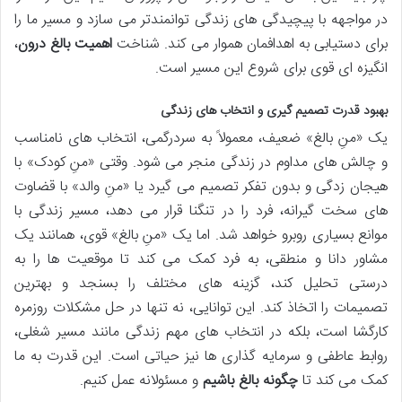
در مواجهه با پیچیدگی های زندگی توانمندتر می سازد و مسیر ما را
برای دستیابی به اهدافمان هموار می کند. شناخت
اهمیت بالغ درون
،
انگیزه ای قوی برای شروع این مسیر است.
بهبود قدرت تصمیم گیری و انتخاب های زندگی
یک «منِ بالغ» ضعیف، معمولاً به سردرگمی، انتخاب های نامناسب
و چالش های مداوم در زندگی منجر می شود. وقتی «منِ کودک» با
هیجان زدگی و بدون تفکر تصمیم می گیرد یا «منِ والد» با قضاوت
های سخت گیرانه، فرد را در تنگنا قرار می دهد، مسیر زندگی با
موانع بسیاری روبرو خواهد شد. اما یک «منِ بالغ» قوی، همانند یک
مشاور دانا و منطقی، به فرد کمک می کند تا موقعیت ها را به
درستی تحلیل کند، گزینه های مختلف را بسنجد و بهترین
تصمیمات را اتخاذ کند. این توانایی، نه تنها در حل مشکلات روزمره
کارگشا است، بلکه در انتخاب های مهم زندگی مانند مسیر شغلی،
روابط عاطفی و سرمایه گذاری ها نیز حیاتی است. این قدرت به ما
کمک می کند تا
چگونه بالغ باشیم
و مسئولانه عمل کنیم.