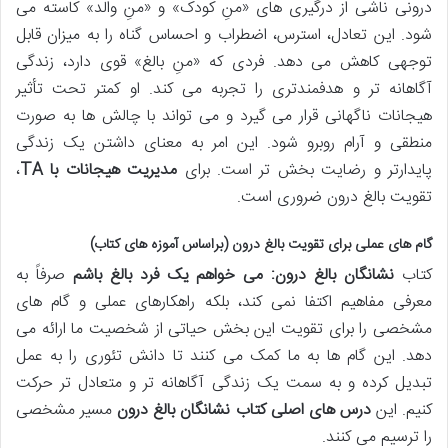
درونی ناشی از درگیری های «منِ کودک» و «منِ والد» کاسته می
شود. این تعادل، استرس، اضطراب و احساس گناه را به میزان قابل
توجهی کاهش می دهد. فردی که «منِ بالغ» قوی دارد، زندگی
آگاهانه تر و هدفمندتری را تجربه می کند. او کمتر تحت تأثیر
هیجانات ناگهانی قرار می گیرد و می تواند با چالش ها به صورت
منطقی و آرام روبرو شود. این امر به معنای داشتن یک زندگی
پایدارتر و رضایت بخش تر است. برای
مدیریت هیجانات با TA
،
تقویت بالغ درون ضروری است.
گام های عملی برای تقویت بالغ درون (براساس آموزه های کتاب)
کتاب
نشانگان بالغ درون: می خواهم یک فرد بالغ باشم
صرفاً به
معرفی مفاهیم اکتفا نمی کند، بلکه راهکارهای عملی و گام های
مشخصی را برای تقویت این بخش حیاتی از شخصیت ما ارائه می
دهد. این گام ها به ما کمک می کنند تا دانش تئوری را به عمل
تبدیل کرده و به سمت یک زندگی آگاهانه تر و متعادل تر حرکت
کنیم. این
درس های اصلی کتاب نشانگان بالغ درون
مسیر مشخصی
را ترسیم می کنند.