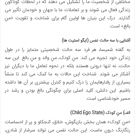
مختلفی از شخصیت ما را تشکیل می دهند که در لحظات گوناگون
زندگی فعال می شوند و بر تعاملات ما با جهان و خودمان تأثیر می
گذارند. درک این بنیان ها اولین گام برای شناخت و تقویت «منِ
بالغ» است.
آشنایی با سه حالت نفس (ایگو استیت ها)
به گفته شمیسا، هر فرد سه حالت شخصیتی متمایز را در طول
زندگی خود تجربه می کند: منِ کودک، منِ والد و منِ بالغ. این سه
حالت، نه تنها درونی هستند بلکه در نحوه تعامل ما با دیگران نیز
آشکار می شوند. شناخت این حالات به ما کمک می کند تا منشأ
بسیاری از رفتارهایمان را درک کنیم و کنترل بیشتری بر آن ها داشته
باشیم. این دانش، کلید اصلی برای چگونگی بالغ بودن و رشد در
مسیر خودشناسی است.
الف) منِ کودک (Child Ego State)
«منِ کودک» همان بخش بازیگوش، خلاق، کنجکاو و پر از احساسات
رنگارنگ درون ماست. این حالت نفس می تواند سرشار از شادی،