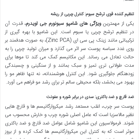
تنظیم کننده قوی ترشح سبوم: کنترل چربی از ریشه
یکی از مهمترین
ویژگی های شامپو سبونورم جی اویدرم
، قدرت آن
در تنظیم ترشح چربی یا سبوم است. این شامپو با بهره گیری از
ترکیباتی مانند زینک پی سی ای (Zinc PCA)، به صورت هدفمند بر
روی غدد سباسه پوست سر اثر می گذارد و میزان تولید چربی را به
حالت تعادل می رساند. این مکانیسم کمک می کند تا موها برای
مدت طولانی تری تمیز و سبک بمانند و از سنگینی و چسبندگی
زودهنگام جلوگیری شود. این کنترل هوشمندانه، نه تنها ظاهر مو را
بهبود می بخشد، بلکه محیطی سالم تر برای رشد مو فراهم می آورد.
ضد قارچ و ضد باکتری: سدی در برابر شوره و عفونت
پوست سر چرب، اغلب مستعد رشد میکروارگانیسم ها و قارچ هایی
نظیر مالاسزیا است که عامل اصلی شوره چرب و خارش محسوب می
شوند. فرمولاسیون این شامپو شامل عوامل ضد قارچ و ضد باکتری
موثر است که به کنترل این میکروارگانیسم ها کمک کرده و از بروز