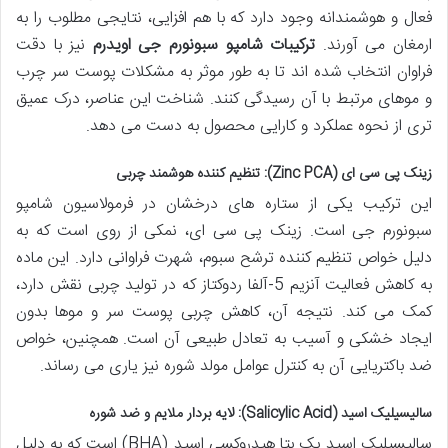
فعال و هوشمندانه وجود دارد که با هم افزایی، نتایجی مطلوب را به
ارمغان می آورند.
ترکیبات شامپو سبونورم جی اویدرم
نیز با دقت
فراوان انتخاب شده اند تا به طور موثر به مشکلات پوست سر چرب
و موهای مرتبط با آن رسیدگی کنند. شناخت این عناصر، درک عمیق
تری از نحوه عملکرد و کارایی محصول به دست می دهد.
زینک پی سی ای (Zinc PCA): تنظیم کننده هوشمند چربی
این ترکیب یکی از ستاره های درخشان در فرمولاسیون شامپو
سبونورم جی است. زینک پی سی ای، نمکی از روی است که به
دلیل خواص تنظیم کننده ترشح سبوم، شهرت فراوانی دارد. این ماده
به کاهش فعالیت آنزیم 5-آلفا ردوکتاز که در تولید چربی نقش دارد،
کمک می کند. نتیجه آن، کاهش چربی پوست سر و موها بدون
ایجاد خشکی و آسیب به تعادل طبیعی آن است. همچنین، خواص
ضد باکتریایی آن به کنترل عوامل مولد شوره نیز یاری می رساند.
سالیسیلیک اسید (Salicylic Acid): لایه بردار ملایم و ضد شوره
سالیسیلیک اسید یک بتا هیدروکسی اسید (BHA) است که به دلیل