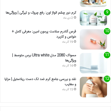
کرم دور چشم الواژ اون: رفع چروک و تیرگی | ویژگی‌ها
2 دی ماه
قرص آنادرم سلامت پرمون امین: معرفی کامل +
خواص و کاربرد
19 آذر ماه
مسواک 2080 مدل Ultra white برس متوسط |
ویژگی‌ها
16 آذر ماه
نقد و بررسی جامع کرم ضد لک دست ریلاستیل | مزایا
و معایب
15 آذر ماه