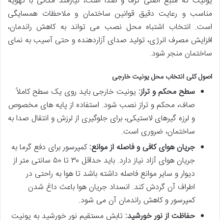
یونیت که منبع اصلی گرما و صدا است، نیازمند مکانی با تهویه
مناسب و رعایت دقیق قوانین ساختمان و ملاحظات همسایگی
است. انتخاب اشتباه محل نصب می تواند به کاهش راندمان،
افزایش مصرف انرژی، تولید صدای آزاردهنده و حتی آسیب به نمای
ساختمان منجر شود.
اصول کلی انتخاب محل یونیت خارجی
سطح محکم و تراز:
یونیت خارجی باید روی یک سطح کاملاً
صاف، محکم و تراز نصب شود. استفاده از پایه های مخصوص
و لرزه گیرهای لاستیکی، برای جلوگیری از لرزش و انتقال صدا به
ساختمان، ضروری است.
جریان هوای کافی و فاصله از موانع:
کمپرسور برای دفع گرما به
جریان هوای آزاد نیاز دارد. باید حداقل ۳۰ تا ۵۰ سانتی متر از
دیوار و سایر موانع فاصله داشته باشد تا هوا به راحتی در
اطراف آن گردش کند. انسداد جریان هوا باعث داغ شدن
کمپرسور و کاهش راندمان آن می شود.
حفاظت از نور خورشید:
تابش مستقیم نور خورشید به یونیت