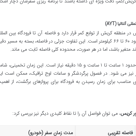
ریش/کمر، دقت ویژه ای داشته باشند تا برنامه ریزی سفرشان دچار اشکا
آنتالیا (AYT)
در منطقه کریش از توابع کمر قرار دارد و فاصله آن تا فرودگاه بین الملل
آنتالیا (AYT) از طریق مسیرهای زمینی، حدود ۶۰ تا ۶۶ کیلومتر است. این تفاوت جزئی در فاصله، بسته به مسیر دق
د متغیر باشد، اما در هر صورت، محدوده کلی فاصله ثابت می ماند.
برای پیمودن این مسافت، معمولاً زمانی در حدود ۱ ساعت تا ۱ ساعت و ۱۵ دقیقه نیاز است. این زمان تخمینی، 
 نیز می شود. در فصول پرگردشگر و ساعات اوج ترافیک، ممکن است ای
یزی مناسب برای زمان رسیدن به فرودگاه برای پروازهای برگشت، از اهمی
ور کریس
، می توان فواصل آن را تا نقاط کلیدی دیگر نیز بررسی کرد:
فاصله تقریبی
مدت زمان سفر (خودرو)