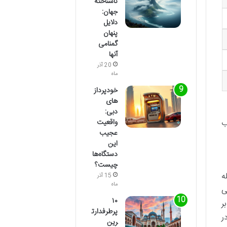
ناشناخته
جهان:
دلایل
پنهان
گمنامی
آنها
20 آذر
ماه
خودپرداز
های
دبی:
واقعیت
ب
عجیب
این
دستگاه‌ها
چیست؟
ه
15 آذر
ماه
ی
۱۰
ر
پرطرفدارت
ر
رین