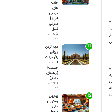
جاذبه
های
دیدنی
تبریز |
ه
معرفی
ر
کامل
ع
15 آذر
ماه
ل
مهم ترین
ویژگی
باغ دولت
آباد یزد
و
چیست؟
(راهنمای
د
جامع)
ایی
13 آذر
ه
ماه
گ
بهترین
رستوران
های