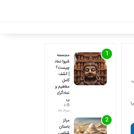
مجسمه
شیوا نماد
چیست؟
| کشف
کامل
مفاهیم و
نمادگرای
ی
نتالیا
4
مرداد ماه
مرکز
باستان
شناسی