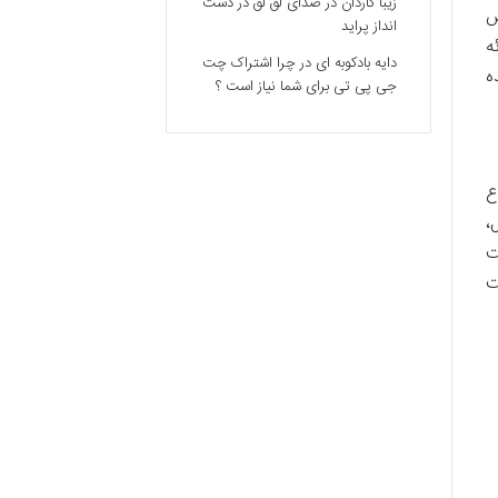
زیبا کاردان
در
صدای لق لق در دست
س
انداز پراید
 ارائه
دایه بادکوبه ای
در
چرا اشتراک چت
ه
جی پی تی برای شما نیاز است ؟
اع
،
اقامت
ت