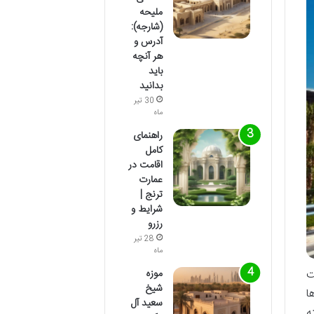
ملیحه
(شارجه):
آدرس و
هر آنچه
باید
بدانید
30 تیر
ماه
راهنمای
کامل
اقامت در
عمارت
ترنج |
شرایط و
رزرو
28 تیر
ماه
موزه
ت
شیخ
ا
سعید آل
ه