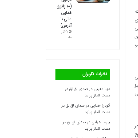
دزفول
(۱۰ پاتوق
ه
غذایی
عالی با
ی
آدرس)
ی
9 آذر
ن
ماه
،
نظرات کاربران
نی
ز
دیبا معینی
در
صدای لق لق در
ی
دست انداز پراید
گودرز خدایی
در
صدای لق لق در
دست انداز پراید
پارسا هراتی
در
صدای لق لق در
ل در
دست انداز پراید
ح