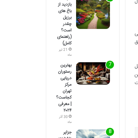
ل
بازدید از
باغ های
برزیل
چقدر
است؟
ی
(راهنمای
یق
کامل)
21 تیر
ماه
بهترین
شامل
رستوران
ن
دریایی
ت
مرکز
تهران
کجاست؟
| معرفی
۲۰۲۴
30 آذر
ماه
جزایر