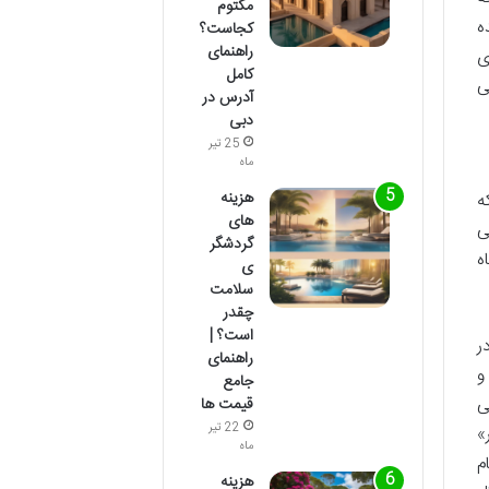
مکتوم
ه
کجاست؟
راهنمای
ی
کامل
ی
آدرس در
دبی
25 تیر
ماه
هزینه
ه
های
ی
گردشگر
تا فرودگاه
ی
سلامت
چقدر
است؟ |
ر
راهنمای
 و
جامع
ی
قیمت ها
22 تیر
»
ماه
م
هزینه