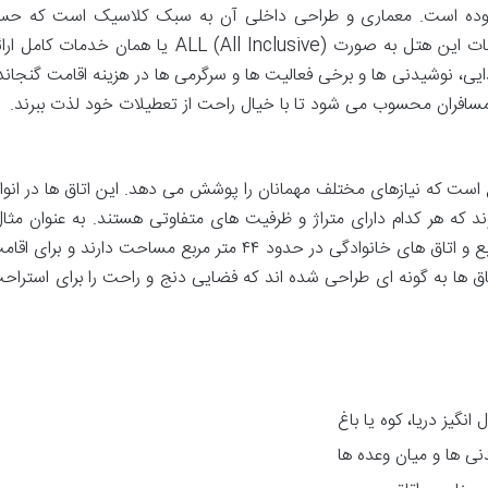
آن بوده است. معماری و طراحی داخلی آن به سبک کلاسیک است که ح
آرامش و زیبایی را به فضا می بخشد. خدمات این هتل به صورت ALL (All Inclusive) یا همان خدمات کامل
یی، نوشیدنی ها و برخی فعالیت ها و سرگرمی ها در هزینه اقامت گنجاند
مسافران محسوب می شود تا با خیال راحت از تعطیلات خود لذت ببرند.
 کریس دارای ۲۳۰ اتاق متنوع است که نیازهای مختلف مهمانان را پوشش می دهد. این اتاق ها در انو
د که هر کدام دارای متراژ و ظرفیت های متفاوتی هستند. به عنوان مثال
اتاق های استاندارد معمولاً حدود ۳۲ متر مربع و اتاق های خانوادگی در حدود ۴۴ متر مربع مساحت دارند و برای 
 تمامی اتاق ها به گونه ای طراحی شده اند که فضایی دنج و راحت را برای استراح
نگیز دریا، کوه یا باغ
نی ها و میان وعده ها