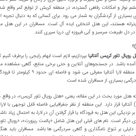
م نواز و امکانات رفاهی گسترده، در منطقه کریش از توابع کمر واقع شد
سیاری از گردشگران به شمار می رود. برای کسانی که به دنبال تجربه ا
رانه هستند، این هتل انتخابی ایده آل است. مسافران در این هتل م
 در دل طبیعت سرسبز و آبی فیروزه ای دریا سپری کنند.
)؟
 رویال تاور کریس آنتالیا
بپردازیم، لازم است ابهام رایجی را برطرف کنیم ک
مده باشد. در جستجوهای آنلاین و حتی برخی منابع، گاهی مشاهده م
شود که هتلی با نام «رویال تاور کریس» در منطقه لارا آنتالیا معرفی می شود و فاصله ای حدود ۹ کیلومتر 
درگمی بسیاری از مسافران شده است.
 هتل مورد بحث در این مقاله، یعنی «هتل رویال تاور کریس»، در واقع د
از توابع کمر (Kemer) آنتالیا قرار دارد. این منطقه از نظر جغرافیایی فاصله قابل توجهی با لارا
 بر نزدیکی این هتل به فرودگاه یا قرار گرفتن آن در لارا، به احتمال زیاد ناش
ی دیگر است. نام های قبلی این هتل شامل «پالمت ریزورت»، «رویال تاور
دلیلی بر تنوع نامگذاری و گاهی سردرگمی ها باشد. مسافران باید هنگا