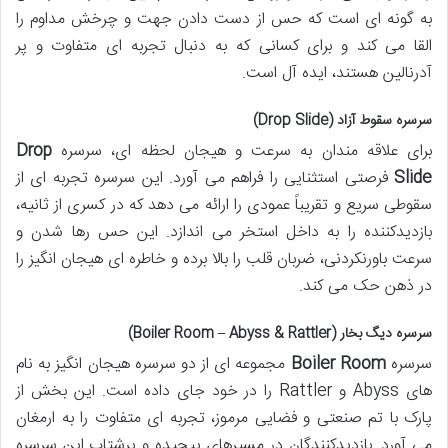
به گونه ای است که حس از دست دادن جهت و چرخش مداوم را
القا می کند و برای کسانی که به دنبال تجربه ای متفاوت و پر
آدرنالین هستند، ایده آل است.
سرسره سقوط آزاد (Drop Slide)
برای علاقه مندان به سرعت و هیجان لحظه ای، سرسره
Drop
Slide
فرصتی استثنایی را فراهم می آورد. این سرسره تجربه ای از
سقوطی سریع و تقریباً عمودی را ارائه می دهد که در کسری از ثانیه،
بازدیدکننده را به داخل استخر می اندازد. این حس رها شدن و
سرعت باورنکردنی، ضربان قلب را بالا برده و خاطره ای هیجان انگیز را
در ذهن حک می کند.
سرسره دیگ بخار (Boiler Room – Abyss & Rattler)
سرسره
Boiler Room
مجموعه ای از دو سرسره هیجان انگیز به نام
های Abyss و Rattler را در خود جای داده است. این بخش از
پارک با تم صنعتی و فضایی مرموز، تجربه ای متفاوت را به ارمغان
می آورد. بازدیدکنندگان در مسیرهای پیچیده و پرشتاب این سرسره