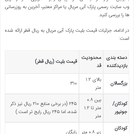
وب سایت رسمی پارک آبی مریال یا مراکز معتبر، آخرین به روزرسانی
ها را بررسی کنید.
در ادامه، جزئیات قیمت بلیت پارک آبی مریال به ریال قطر ارائه شده
است:
دسته بندی
محدودیت
قیمت بلیت (ریال قطر)
بازدیدکننده
قد
بالای ۱.۲
بزرگسالان
۳۱۰
متر
بین ۰.۸
کودکان/
۲۴۵ (در برخی منابع ۲۱۰ ریال نیز ذکر
متر تا ۱.۲
جونیور
شده، اما ۲۴۵ ریال رایج تر است.)
متر
کودکان
زیر ۰.۸ متر
رایگان