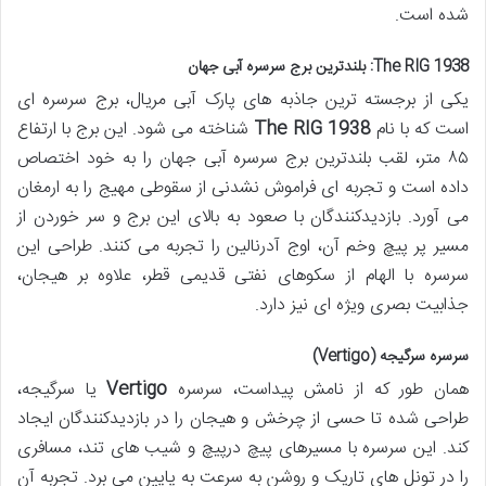
شده است.
The RIG 1938: بلندترین برج سرسره آبی جهان
یکی از برجسته ترین جاذبه های پارک آبی مریال، برج سرسره ای
است که با نام
The RIG 1938
شناخته می شود. این برج با ارتفاع
۸۵ متر، لقب بلندترین برج سرسره آبی جهان را به خود اختصاص
داده است و تجربه ای فراموش نشدنی از سقوطی مهیج را به ارمغان
می آورد. بازدیدکنندگان با صعود به بالای این برج و سر خوردن از
مسیر پر پیچ وخم آن، اوج آدرنالین را تجربه می کنند. طراحی این
سرسره با الهام از سکوهای نفتی قدیمی قطر، علاوه بر هیجان،
جذابیت بصری ویژه ای نیز دارد.
سرسره سرگیجه (Vertigo)
همان طور که از نامش پیداست، سرسره
Vertigo
یا سرگیجه،
طراحی شده تا حسی از چرخش و هیجان را در بازدیدکنندگان ایجاد
کند. این سرسره با مسیرهای پیچ درپیچ و شیب های تند، مسافری
را در تونل های تاریک و روشن به سرعت به پایین می برد. تجربه آن