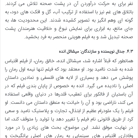
نفر برای به حرکت درآوردن آن در پشت صحنه تلاش می کردند.
باتلاق های غم نیز با استفاده از ترکیب آب، گل و افکت های دود، به
گونه ای وهم انگیز به تصویر کشیده شدند. این محدودیت ها، به
جای مانع، به ابزاری برای نمایش نبوغ و خلاقیت هنرمندان پشت
صحنه تبدیل شد و به فیلم هویتی منحصر به فرد بخشید.
۴.۳. جدال نویسنده و سازندگان: میشائل انده
همانطور که قبلاً اشاره شد، میشائل انده، خالق رمان، از فیلم اقتباس
شده به شدت ناامید بود. او معتقد بود که فیلم تنها نیمه اول رمان را
پوشش می دهد و بسیاری از لایه های فلسفی و نمادین داستان
اصلی را نادیده می گیرد. انده به خصوص از پایان بندی فیلم که در
آن باستیان از فالکور برای تعقیب قلدرها در دنیای واقعی استفاده
می کند، ناراضی بود و آن را خیانت به منطق داستان می دانست. او
فیلم را یک ملودرام عظیم از ابتذال، تجارت و پلاستیک نامید و سعی
کرد از طریق قانونی نام فیلم را تغییر دهد یا تولید را متوقف کند، اما
در نهایت موفق نشد. این موضوع، بحث های زیادی را در مورد
وفاداری اقتباس های سینمایی به رمان های اصلی برانگیخت و