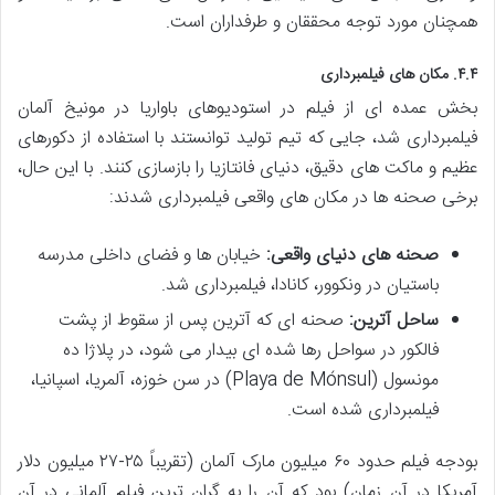
همچنان مورد توجه محققان و طرفداران است.
۴.۴. مکان های فیلمبرداری
بخش عمده ای از فیلم در استودیوهای باواریا در مونیخ آلمان
فیلمبرداری شد، جایی که تیم تولید توانستند با استفاده از دکورهای
عظیم و ماکت های دقیق، دنیای فانتازیا را بازسازی کنند. با این حال،
برخی صحنه ها در مکان های واقعی فیلمبرداری شدند:
صحنه های دنیای واقعی:
خیابان ها و فضای داخلی مدرسه
باستیان در ونکوور، کانادا، فیلمبرداری شد.
ساحل آترین:
صحنه ای که آترین پس از سقوط از پشت
فالکور در سواحل رها شده ای بیدار می شود، در پلاژا ده
مونسول (Playa de Mónsul) در سن خوزه، آلمریا، اسپانیا،
فیلمبرداری شده است.
بودجه فیلم حدود ۶۰ میلیون مارک آلمان (تقریباً ۲۵-۲۷ میلیون دلار
آمریکا در آن زمان) بود که آن را به گران ترین فیلم آلمانی در آن