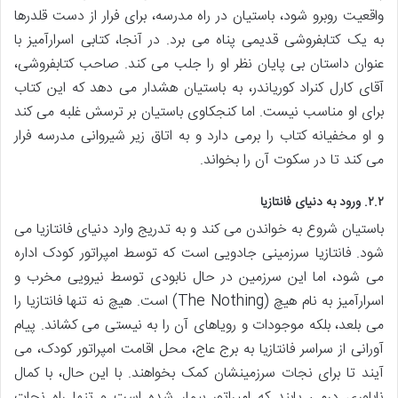
واقعیت روبرو شود، باستیان در راه مدرسه، برای فرار از دست قلدرها
به یک کتابفروشی قدیمی پناه می برد. در آنجا، کتابی اسرارآمیز با
عنوان داستان بی پایان نظر او را جلب می کند. صاحب کتابفروشی،
آقای کارل کنراد کوریاندر، به باستیان هشدار می دهد که این کتاب
برای او مناسب نیست. اما کنجکاوی باستیان بر ترسش غلبه می کند
و او مخفیانه کتاب را برمی دارد و به اتاق زیر شیروانی مدرسه فرار
می کند تا در سکوت آن را بخواند.
۲.۲. ورود به دنیای فانتازیا
باستیان شروع به خواندن می کند و به تدریج وارد دنیای فانتازیا می
شود. فانتازیا سرزمینی جادویی است که توسط امپراتور کودک اداره
می شود، اما این سرزمین در حال نابودی توسط نیرویی مخرب و
اسرارآمیز به نام هیچ (The Nothing) است. هیچ نه تنها فانتازیا را
می بلعد، بلکه موجودات و رویاهای آن را به نیستی می کشاند. پیام
آورانی از سراسر فانتازیا به برج عاج، محل اقامت امپراتور کودک، می
آیند تا برای نجات سرزمینشان کمک بخواهند. با این حال، با کمال
ناباوری درمی یابند که امپراتور بیمار شده است و تنها راه نجات