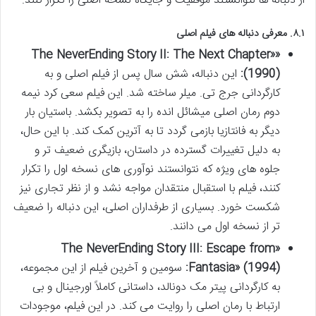
از دنباله ها نتوانستند موفقیت و جایگاه نسخه اصلی را تکرار کنند.
۸.۱. معرفی دنباله های فیلم اصلی
«The NeverEnding Story II: The Next Chapter»
(1990):
این دنباله، شش سال پس از فیلم اصلی و به
کارگردانی جرج تی. میلر ساخته شد. این فیلم سعی کرد نیمه
دوم رمان اصلی میشائل انده را به تصویر بکشد. باستیان بار
دیگر به فانتازیا بازمی گردد تا به آترین کمک کند. با این حال،
به دلیل تغییرات گسترده در داستان، بازیگری ضعیف تر و
جلوه های ویژه که نتوانستند نوآوری های نسخه اول را تکرار
کنند، فیلم با استقبال منتقدان مواجه نشد و از نظر تجاری نیز
شکست خورد. بسیاری از طرفداران اصلی، این دنباله را ضعیف
تر از نسخه اول می دانند.
«The NeverEnding Story III: Escape from
Fantasia» (1994):
سومین و آخرین فیلم از این مجموعه،
به کارگردانی پیتر مک دونالد، داستانی کاملاً اورجینال و بی
ارتباط با رمان اصلی را روایت می کند. در این فیلم، موجودات