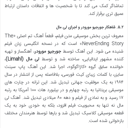
تماشاگر کمک می کند تا با شخصیت ها و اتفاقات داستان ارتباط
عمیق تری برقرار کند.
۵.۲. شاهکار جورجیو مورودر و اجرای لی مال
معروف ترین بخش موسیقی متن فیلم، قطعاً آهنگ تم اصلی «The
NeverEnding Story» است که در نسخه انگلیسی زبان فیلم
شنیده می شود. این آهنگ توسط
جورجیو مورودر
، آهنگساز و تهیه
کننده مشهور ایتالیایی، ساخته شد و توسط
لی مال (Limahl)
،
خواننده سابق گروه «کاژاگوگو»، اجرا شد. این آهنگ پاپ سینث
سایزر، با کلمات زیبای کیث فورسی، بلافاصله پس از انتشار در سال
۱۹۸۴ به یک موفقیت جهانی تبدیل شد. این ترانه در چارت های
موسیقی بریتانیا به رتبه چهارم و در بیلبورد هات ۱۰۰ آمریکا به رتبه
۱۷ رسید و به نمادی از فیلم و دهه ۸۰ میلادی تبدیل شد. آهنگ لی
مال نه تنها به محبوبیت فیلم افزود، بلکه به خودی خود به یک
قطعه موسیقی کلاسیک تبدیل شد و بارها توسط هنرمندان مختلف
بازخوانی شده است.