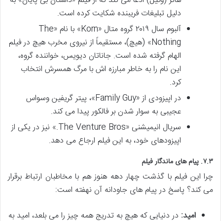
هاتز (وکیل) ادعا می کند که از فیلم «داستان بی پایان» به
دلیل تبلیغات فریبنده شکایت کرده است.
آلبوم سال ۲۰۱۹ گروه متال «Korn» با نام «The
Nothing» (هیچ)، مستقیماً از نیروی مخرب هیچ در فیلم
الهام گرفته شده است. جاناتان دیویس، خواننده گروه،
این نام را به خاطر مبارزه اش با مرگ همسرش انتخاب
کرد.
در اپیزودی از «Family Guy»، پیتر گریفین وسواس
عجیبی به سوار شدن بر فالکور پیدا می کند.
سریال انیمیشنی «The Venture Bros.» نیز در یکی از
اپیزودهای خود، به این فیلم ارجاع می دهد.
۷.۳. پیام های ماندگار فیلم
چرا این فیلم با گذشت چهار دهه هنوز هم با مخاطبان ارتباط برقرار
می کند؟ پاسخ در پیام های جاودانه آن نهفته است:
امید:
در دنیایی که هیچ به تدریج همه چیز را می بلعد، امید به