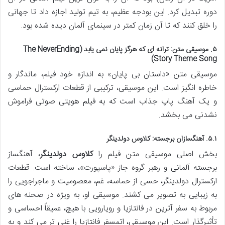
دوره تبدیل کرد. این بودجه عظیم، به تیم تولید اجازه داد تا جهانی
را خلق کنند که تا آن زمان کمتر در سینمای آلمان دیده شده بود.
۵. موسیقی متن: ترانه ای که هرگز پایان نمی یابد (The NeverEnding
Story Theme Song)
موسیقی متن «داستان بی پایان» به اندازه خود فیلم، ماندگار و
خاطره انگیز است. این موسیقی، ترکیبی از قطعات ارکسترال حماسی
و یک آهنگ پاپ جذاب است که به فیلم هویتی صوتی فراموش
نشدنی می بخشد.
۵.۱. آهنگسازان برجسته: کلاوس دولدینگر
بخش اصلی موسیقی متن فیلم را
کلاوس دولدینگر
، آهنگساز
برجسته آلمانی و رهبر گروه جاز «پاسپورت»، ساخته است. قطعات
ارکسترال دولدینگر، حسی از حماسه، غم، معصومیت و ماجراجویی را
به زیبایی به تصویر می کشند. موسیقی او، به ویژه در صحنه های
مربوط به سفر آترین در فانتازیا و رویارویی با هیچ، عمیقاً احساسی و
تأثیرگذار است. این موسیقی، اتمسفر فانتازیا را غنی تر می کند و به