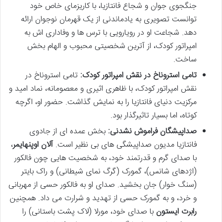
جنگجوی جوان و شجاع فانتازیا، با کاریزمای خاص خود
توانست تصویری به یادماندنی از یک قهرمان نوجوان ارائه
دهد. شجاعت او در رویارویی با ترس ها و وفاداری اش به
امپراتور کودک، از آترین شخصیتی محبوب و الهام بخش
ساخت.
تامی استروناخ در نقش امپراتور کودک:
تامی استروناخ در
نقش امپراتور کودک، با ظاهری اثیری و معصومانه، نماد امید و
مرکزیت دنیای فانتازیا را به نمایش گذاشت. حضور او، اگرچه
کوتاه، اما بسیار تاثیرگذار بود.
صداپیشگان فراموش نشدنی:
بخش عمده ای از جادوی
فانتازیا مدیون صداپیشگی های بی نظیر است.
آلان اوپنهایمر
،
با صدای گرم و قدرتمند خود، به شخصیت هایی چون فالکور
(اژدهای شانس)، گمورک (گرگ نمای شیطانی) و راک بایتر
(سنگ خوار) جان بخشید. صدای او به فالکور حسی از مهربانی
و خرد، و به گمورک حسی از تهدید و شرارت می داد. همچنین
رابرت ایستون
با صدای خود، مورلا (لاک پشت باستانی) را