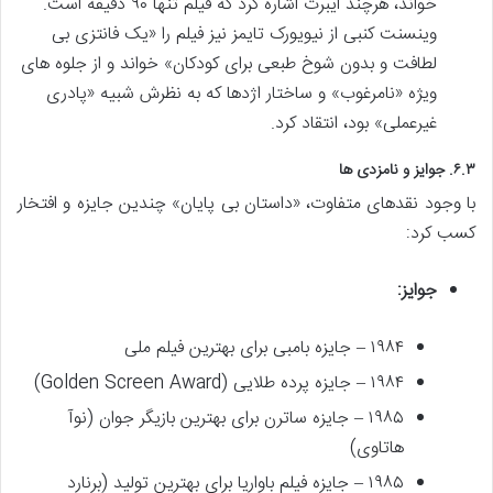
خواند، هرچند ایبرت اشاره کرد که فیلم تنها ۹۰ دقیقه است.
وینسنت کنبی از نیویورک تایمز نیز فیلم را «یک فانتزی بی
لطافت و بدون شوخ طبعی برای کودکان» خواند و از جلوه های
ویژه «نامرغوب» و ساختار اژدها که به نظرش شبیه «پادری
غیرعملی» بود، انتقاد کرد.
۶.۳. جوایز و نامزدی ها
با وجود نقدهای متفاوت، «داستان بی پایان» چندین جایزه و افتخار
کسب کرد:
جوایز:
۱۹۸۴ – جایزه بامبی برای بهترین فیلم ملی
۱۹۸۴ – جایزه پرده طلایی (Golden Screen Award)
۱۹۸۵ – جایزه ساترن برای بهترین بازیگر جوان (نوآ
هاتاوی)
۱۹۸۵ – جایزه فیلم باواریا برای بهترین تولید (برنارد