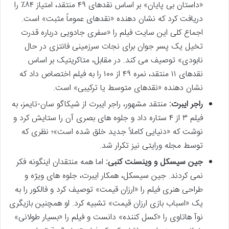
«داستان بی پایان» بر اساس نقدهای ۴۹ منتقد، امتیاز ۸۴٪ را
دریافت کرد که نشان دهنده «نقدهای عموماً مثبت» است.
اجماع کلی این سایت فیلم را «سفری جادویی درباره قدرت
تخیل یک پسر جوان برای نجات سرزمینی فانتزی در حال
نابودی» توصیف می کند. در مقابل، متاکریتیک بر اساس
نقدهای ۱۱ منتقد، نمره ۴۹ از ۱۰۰ را به فیلم اختصاص داد که
نشان دهنده «نقدهای متوسط یا ترکیبی» است.
راجر ایبرت:
منتقد مشهور، راجر ایبرت از شیکاگو سان-تایمز، به
فیلم ۳ از ۴ ستاره داد و جلوه های بصری آن را ستایش کرد و
نوشت که «دنیایی کاملاً جدید خلق شده است»؛ نظری که
توسط مجله ورایتی نیز تکرار شد.
جین سیسکل و وینسنت کنبی:
اما همه منتقدان اینگونه فکر
نمی کردند. جین سیسکل، همکار ایبرت، جلوه های ویژه و
طراحی هنری فیلم را «ارزان قیمت» توصیف کرد و فالکور را به
یک «اسباب بازی ارزان قیمت» تشبیه کرد. او همچنین بازیگری
نوآ هاتاوی را «کسل کننده» دانست و فیلم را «بسیار طولانی»