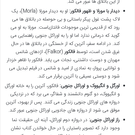
از این باتلاق ها عبور می کند.
دیدار با مورلا و ظهور فالکور:
او به دیدار مورلا (Morla)، یک
لاک پشت غول پیکر باستانی و بی حوصله در باتلاق ها می
رود که از قدیمی ترین موجودات فانتازیاست. مورلا به او می
گوید که درمانی ندارد اما او را به اوراکل جنوبی راهنمایی می
کند. در ادامه سفر، آترین که از خستگی در باتلاق ها در حال
غرق شدن است، توسط
فالکور
(Falkor)، اژدهای شانس
مهربان و دوست داشتنی، نجات می یابد. فالکور با ظاهر خزدار
و توانایی پرواز، به نمادی از امید و شانس در فیلم تبدیل می
شود و دوستی عمیقی با آترین برقرار می کند.
اورگل و انگیووک و اوراکل جنوبی:
فالکور، آترین را به خانه اورگل
و انگیووک، دو گنوم دانشمند و شفاگر، می برد که در نزدیکی
دروازه های اوراکل جنوبی زندگی می کنند. پس از بهبود، آترین
موفق می شود از دروازه های جادویی اوراکل جنوبی عبور کند.
راز اوراکل جنوبی:
در دروازه دوم اوراکل، آینه ای حقیقت نما
وجود دارد که تصویر باستیان را در حال خواندن کتاب نشان