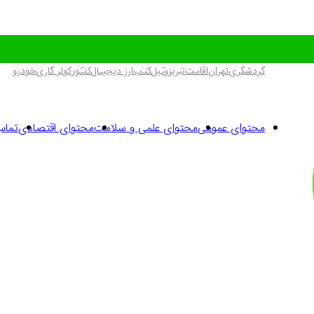
گردشگری
تهران
اقامت
تبریز
وکیل
کتاب
ارز دیجیتال
کنکور
کولر گازی
خودرو
محتوای عمومی
محتوای علمی و سلامت
محتوای اقتصادی
تماس