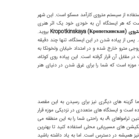
استفاده از سیستم متروی کارآمد مسکو است. این شهر
است که هر ایستگاه آن به خودی خود یک اثر هنری
Kropotkinskaya (К)
بروید.
وی خط قرمز (Sokolnicheskaya Line) قرار دارد. پس از پیاده شدن در این ایستگاه، تنها چند دقیقه
جی مترو خارج شده و در امتداد خیابان ولخونکا به
قابل آن قرار گرفته است. این پیاده روی کوتاه،
وزه است که شما را برای غرق شدن در دنیای هنر
ما گزینه های دیگری نیز برای رسیدن به این مقصد
ده است و ایستگاه های متعددی در نزدیکی موزه قرار
دارند. برای مثال، خطوط اتوبوس B، M1، M3، M6 و M7 و همچنین ترامواهای A، به راحتی شما را به این منطقه می
پلیکیشن های مسیریابی محلی استفاده کنید تا بهترین
 نیز همیشه در دسترس است. اما به یاد داشته باشید