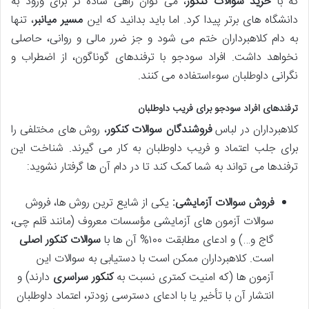
که با
خرید سوالات کنکور
، می توان راهی ساده تر برای ورود به
دانشگاه های برتر پیدا کرد. اما باید بدانید که این
مسیر میانبر
، تنها
به دام کلاهبرداران ختم می شود و جز ضرر مالی و روانی، حاصلی
نخواهد داشت. افراد سودجو با ترفندهای گوناگون، از اضطراب و
نگرانی داوطلبان سوءاستفاده می کنند.
ترفندهای افراد سودجو برای فریب داوطلبان
کلاهبرداران در لباس
فروشندگان سوالات کنکور
، روش های مختلفی را
برای جلب اعتماد و فریب داوطلبان به کار می گیرند. شناخت این
ترفندها می تواند به شما کمک کند تا در دام آن ها گرفتار نشوید:
فروش سوالات آزمایشی:
یکی از شایع ترین روش ها، فروش
سوالات آزمون های آزمایشی مؤسسات معروف (مانند قلم چی،
گاج و…) و ادعای مطابقت ۱۰۰% آن ها با
سوالات کنکور اصلی
است. کلاهبرداران ممکن است با دستیابی به سوالات این
آزمون ها (که امنیت کمتری نسبت به
کنکور سراسری
دارند) و
انتشار آن با تأخیر یا با ادعای دسترسی زودتر، اعتماد داوطلبان