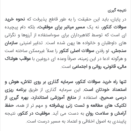
نتیجه گیری
در پایان، باید این حقیقت را به طور قاطع پذیرفت که
نحوه خرید
سوالات کنکور
، نه یک
مسیر میانبر برای موفقیت
، بلکه دام پیچیده
ای است که توسط کلاهبرداران برای سوءاستفاده از آرزوها و نگرانی
های داوطلبان و خانواده ها پهن شده است. تدابیر امنیتی
سازمان
سنجش
، لو رفتن
سوالات اصلی کنکور
را عملاً غیرممکن ساخته است
و هرگونه ادعا در این زمینه، صرفاً وعده ای دروغین با
عواقب هولناک
مالی، قانونی، روانی و اجتماعی
است.
تنها راه خرید سوالات کنکور، سرمایه گذاری بر روی تلاش، هوش و
استعداد خودتان است.
این سرمایه گذاری از طریق
برنامه ریزی
درسی صحیح
، استفاده از
منابع آموزشی استاندارد
،
بهره گیری از
تکنیک های مطالعه و تست زنی پیشرفته
و مهم تر از همه،
حفظ
آرامش و سلامت روان
به دست می آید.
موفقیت در کنکور
، نتیجه
پایبندی به اصول اخلاقی و اعتماد به مسیر درست است.