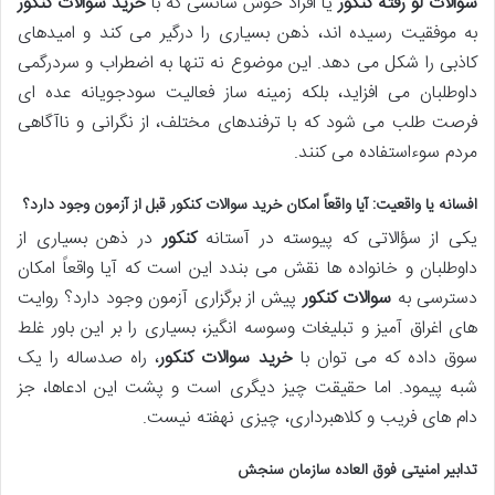
سوالات لو رفته کنکور
یا افراد خوش شانسی که با
خرید سوالات کنکور
به موفقیت رسیده اند، ذهن بسیاری را درگیر می کند و امیدهای
کاذبی را شکل می دهد. این موضوع نه تنها به اضطراب و سردرگمی
داوطلبان می افزاید، بلکه زمینه ساز فعالیت سودجویانه عده ای
فرصت طلب می شود که با ترفندهای مختلف، از نگرانی و ناآگاهی
مردم سوءاستفاده می کنند.
افسانه یا واقعیت: آیا واقعاً امکان
خرید سوالات کنکور
قبل از آزمون وجود دارد؟
یکی از سؤالاتی که پیوسته در آستانه
کنکور
در ذهن بسیاری از
داوطلبان و خانواده ها نقش می بندد این است که آیا واقعاً امکان
دسترسی به
سوالات کنکور
پیش از برگزاری آزمون وجود دارد؟ روایت
های اغراق آمیز و تبلیغات وسوسه انگیز، بسیاری را بر این باور غلط
سوق داده که می توان با
خرید سوالات کنکور
، راه صدساله را یک
شبه پیمود. اما حقیقت چیز دیگری است و پشت این ادعاها، جز
دام های فریب و کلاهبرداری، چیزی نهفته نیست.
تدابیر امنیتی فوق العاده سازمان سنجش