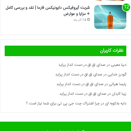
شربت آیروفیکس دایونیکس فارما | نقد و بررسی کامل
+ مزایا و عوارض
14 آذر ماه
نظرات کاربران
دیبا معینی
در
صدای لق لق در دست انداز پراید
گودرز خدایی
در
صدای لق لق در دست انداز پراید
پارسا هراتی
در
صدای لق لق در دست انداز پراید
زیبا کاردان
در
صدای لق لق در دست انداز پراید
دایه بادکوبه ای
در
چرا اشتراک چت جی پی تی برای شما نیاز است ؟