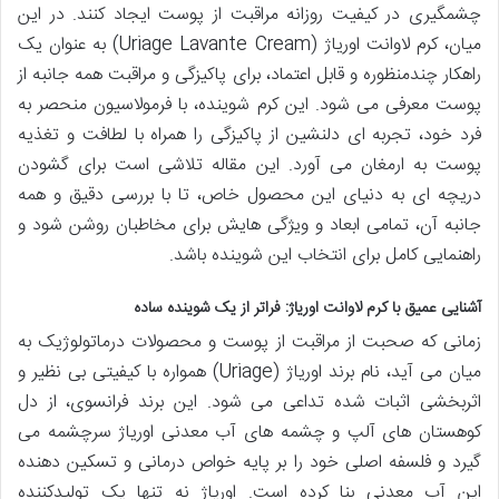
چشمگیری در کیفیت روزانه مراقبت از پوست ایجاد کنند. در این
میان، کرم لاوانت اوریاژ (Uriage Lavante Cream) به عنوان یک
راهکار چندمنظوره و قابل اعتماد، برای پاکیزگی و مراقبت همه جانبه از
پوست معرفی می شود. این کرم شوینده، با فرمولاسیون منحصر به
فرد خود، تجربه ای دلنشین از پاکیزگی را همراه با لطافت و تغذیه
پوست به ارمغان می آورد. این مقاله تلاشی است برای گشودن
دریچه ای به دنیای این محصول خاص، تا با بررسی دقیق و همه
جانبه آن، تمامی ابعاد و ویژگی هایش برای مخاطبان روشن شود و
راهنمایی کامل برای انتخاب این شوینده باشد.
آشنایی عمیق با کرم لاوانت اوریاژ: فراتر از یک شوینده ساده
زمانی که صحبت از مراقبت از پوست و محصولات درماتولوژیک به
میان می آید، نام برند اوریاژ (Uriage) همواره با کیفیتی بی نظیر و
اثربخشی اثبات شده تداعی می شود. این برند فرانسوی، از دل
کوهستان های آلپ و چشمه های آب معدنی اوریاژ سرچشمه می
گیرد و فلسفه اصلی خود را بر پایه خواص درمانی و تسکین دهنده
این آب معدنی بنا کرده است. اوریاژ نه تنها یک تولیدکننده