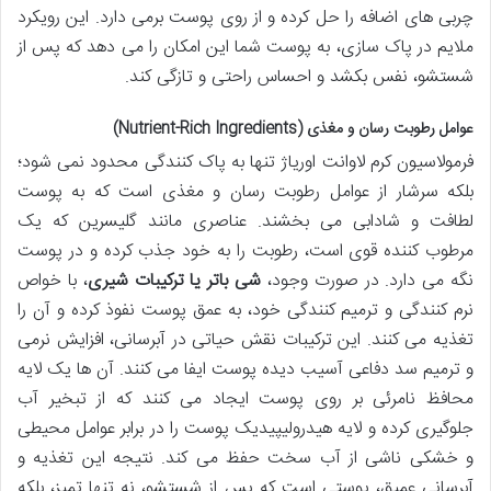
چربی های اضافه را حل کرده و از روی پوست برمی دارد. این رویکرد
ملایم در پاک سازی، به پوست شما این امکان را می دهد که پس از
شستشو، نفس بکشد و احساس راحتی و تازگی کند.
عوامل رطوبت رسان و مغذی (Nutrient-Rich Ingredients)
فرمولاسیون کرم لاوانت اوریاژ تنها به پاک کنندگی محدود نمی شود؛
بلکه سرشار از عوامل رطوبت رسان و مغذی است که به پوست
لطافت و شادابی می بخشند. عناصری مانند گلیسرین که یک
مرطوب کننده قوی است، رطوبت را به خود جذب کرده و در پوست
نگه می دارد. در صورت وجود،
شی باتر یا ترکیبات شیری
، با خواص
نرم کنندگی و ترمیم کنندگی خود، به عمق پوست نفوذ کرده و آن را
تغذیه می کنند. این ترکیبات نقش حیاتی در آبرسانی، افزایش نرمی
و ترمیم سد دفاعی آسیب دیده پوست ایفا می کنند. آن ها یک لایه
محافظ نامرئی بر روی پوست ایجاد می کنند که از تبخیر آب
جلوگیری کرده و لایه هیدرولیپیدیک پوست را در برابر عوامل محیطی
و خشکی ناشی از آب سخت حفظ می کند. نتیجه این تغذیه و
آبرسانی عمیق، پوستی است که پس از شستشو، نه تنها تمیز، بلکه