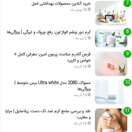
خرید آنلاین محصولات بهداشتی اصل
18 بهمن ماه
کرم دور چشم الواژ اون: رفع چروک و تیرگی | ویژگی‌ها
2 دی ماه
قرص آنادرم سلامت پرمون امین: معرفی کامل +
خواص و کاربرد
19 آذر ماه
مسواک 2080 مدل Ultra white برس متوسط |
ویژگی‌ها
16 آذر ماه
نقد و بررسی جامع کرم ضد لک دست ریلاستیل | مزایا
و معایب
15 آذر ماه