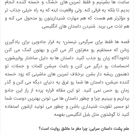
ساعت ها بشینیم و فقط تمرین های خشک و خسته کننده انجام
بدیم تا بلکه یه فرقی کنه. ولی واقعیت اینه که یه راه خیلی جذاب تر
و مؤثرتر هم هست که هم مهارت شنیداریتون رو متحول می کنه و
هم لذت می برید: شنیدن داستان های انگلیسی.
قصه ها فقط برای سرگرمی نیستن؛ یه ابزار جادویی برای یادگیری
زبانن که مستقیم رو مغزتون کار می کنن و بهتون کمک می کنن
ناخودآگاه زبان رو جذب کنید. داستان ها به دلیل ساختار رواییشون،
احساسات رو درگیر می کنن و باعث میشن کلمات و جملات تو
ذهنمون ریشه دار بشن. برخلاف تمرین های ماشینی که زود خسته
کننده میشن، داستان ها شما رو غرق یه دنیای دیگه می کنن و گذر
زمان رو حس نمی کنید. تو این مقاله قراره پرده از راز این جادو
برداریم و ببینیم چرا و چطور داستان ها می تونن بهترین دوست شما
تو مسیر تقویت شنیداری باشن و چطور می تونید ازشون استفاده
کنید تا گوشتون مثل بلبل انگلیسی بفهمه.
علم پشت داستان سرایی: چرا مغز ما عاشق روایت است؟