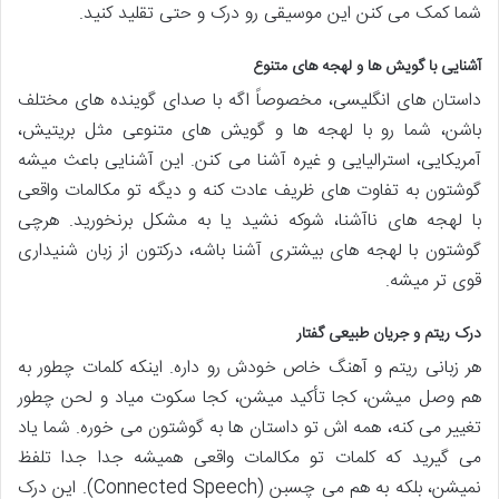
شما کمک می کنن این موسیقی رو درک و حتی تقلید کنید.
آشنایی با گویش ها و لهجه های متنوع
داستان های انگلیسی، مخصوصاً اگه با صدای گوینده های مختلف
باشن، شما رو با لهجه ها و گویش های متنوعی مثل بریتیش،
آمریکایی، استرالیایی و غیره آشنا می کنن. این آشنایی باعث میشه
گوشتون به تفاوت های ظریف عادت کنه و دیگه تو مکالمات واقعی
با لهجه های ناآشنا، شوکه نشید یا به مشکل برنخورید. هرچی
گوشتون با لهجه های بیشتری آشنا باشه، درکتون از زبان شنیداری
قوی تر میشه.
درک ریتم و جریان طبیعی گفتار
هر زبانی ریتم و آهنگ خاص خودش رو داره. اینکه کلمات چطور به
هم وصل میشن، کجا تأکید میشن، کجا سکوت میاد و لحن چطور
تغییر می کنه، همه اش تو داستان ها به گوشتون می خوره. شما یاد
می گیرید که کلمات تو مکالمات واقعی همیشه جدا جدا تلفظ
نمیشن، بلکه به هم می چسبن (Connected Speech). این درک