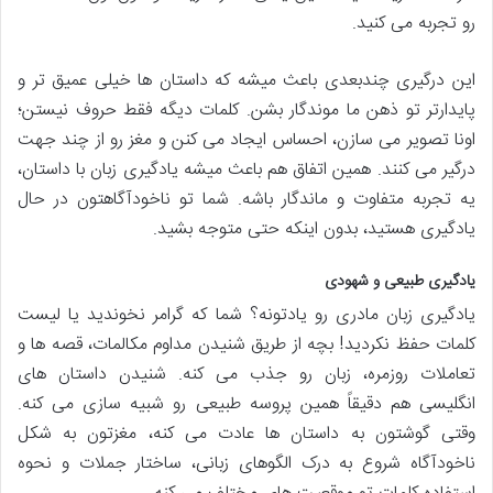
رو تجربه می کنید.
این درگیری چندبعدی باعث میشه که داستان ها خیلی عمیق تر و
پایدارتر تو ذهن ما موندگار بشن. کلمات دیگه فقط حروف نیستن؛
اونا تصویر می سازن، احساس ایجاد می کنن و مغز رو از چند جهت
درگیر می کنند. همین اتفاق هم باعث میشه یادگیری زبان با داستان،
یه تجربه متفاوت و ماندگار باشه. شما تو ناخودآگاهتون در حال
یادگیری هستید، بدون اینکه حتی متوجه بشید.
یادگیری طبیعی و شهودی
یادگیری زبان مادری رو یادتونه؟ شما که گرامر نخوندید یا لیست
کلمات حفظ نکردید! بچه از طریق شنیدن مداوم مکالمات، قصه ها و
تعاملات روزمره، زبان رو جذب می کنه. شنیدن داستان های
انگلیسی هم دقیقاً همین پروسه طبیعی رو شبیه سازی می کنه.
وقتی گوشتون به داستان ها عادت می کنه، مغزتون به شکل
ناخودآگاه شروع به درک الگوهای زبانی، ساختار جملات و نحوه