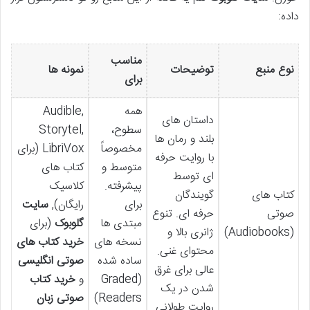
داده:
مناسب
نوع منبع
توضیحات
نمونه ها
برای
همه
Audible,
داستان های
سطوح،
Storytel,
بلند و رمان ها
مخصوصاً
LibriVox (برای
با روایت حرفه
متوسط و
کتاب های
ای توسط
پیشرفته.
کلاسیک
کتاب های
گویندگان
برای
رایگان),
سایت
صوتی
حرفه ای. تنوع
مبتدی ها
گلوبوک
(برای
(Audiobooks)
ژانری بالا و
نسخه های
خرید کتاب های
محتوای غنی.
ساده شده
صوتی انگلیسی
عالی برای غرق
(Graded
و
خرید کتاب
شدن در یک
Readers)
صوتی زبان
روایت طولانی.