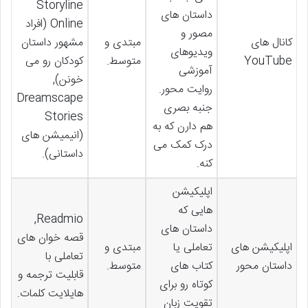
Storyline
داستان های
Online (افراد
مصور و
کانال های
مبتدی و
مشهور داستان
ویدیوهای
YouTube
متوسط.
کودکان رو می
آموزشی
خونن),
روایت محور.
Dreamscape
جنبه بصری
Stories
هم دارن که به
(انیمیشن های
درک کمک می
داستانی).
کنه.
اپلیکیشن
هایی که
Readmio,
داستان های
قصه خوان های
اپلیکیشن های
تعاملی یا
مبتدی و
تعاملی با
داستان محور
کتاب های
متوسط.
قابلیت ترجمه و
کوتاه رو برای
هایلایت کلمات.
تقویت زبان