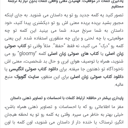
یادگیری کلمات در موقعیت: فهمیدن معنی واقعی کلمات بدون نیاز به ترجمه
مستقیم
تصور کنید یه کلمه جدید رو تو یه داستان می شنوید. به جای اینکه
مجبور بشید بریده بریده معنی اش رو تو دیکشنری پیدا کنید، خود
داستان به شما سرنخ میده. شما می بینید این کلمه تو چه
موقعیتی، با چه لحنی و برای چه منظوری استفاده شده. این یعنی
کلمه رو “درک” می کنید، نه فقط “حفظ”. مثلاً وقتی تو
کتاب صوتی
زبان اصلی
یا
کتاب های صوتی زبان اصلی
کلمه “gloomy” رو می
شنوید، همراه با توصیف هوای ابری و حال بد شخصیت، معنی اش
ناخودآگاه تو ذهنتون جا میفته. برای
دانلود کتاب صوتی انگلیسی
یا
دانلود کتاب صوتی زبان اصلی
برای این منظور،
سایت گلوبوک
منبع
عالیه.
پایداری بیشتر در حافظه: ارتباط کلمات با احساسات و تصاویر ذهنی داستان
مغز ما اطلاعاتی رو که با احساسات و تصاویر ذهنی همراه باشن،
خیلی بهتر به خاطر می سپره. وقتی یه کلمه رو تو یه لحظه هیجان
انگیز، ترسناک یا خنده دار از داستان می شنوید، اون کلمه با اون