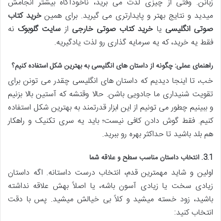
زبانن. وقتی از چیزی لذت می برید، ناخودآگاه بیشتر انجامش
میدید و نتایج بهتر و پایدارتری می گیرید. برای همین
خرید کتاب
صوتی انگلیسی
یا
خرید کتاب صوتی خارجی
از
سایت گلوبوک
نه
فقط یه خرید، که یه سرمایه گذاری رو لذت یادگیریه.
راهنمای عملی: چگونه از داستان های انگلیسی به بهترین شکل استفاده کنیم؟
خب، تا اینجا دیدیم که داستان های انگلیسی چقدر می تونن برای
تقویت شنیداری ما جادویی باشن. حالا وقتشه که آستین بالا بزنیم
و ببینیم چطور می تونیم از این ابزار قدرتمند به بهترین شکل استفاده
کنیم. فقط گوش دادن کافی نیست؛ باید یه سری تکنیک و راهکار
هم بلد باشید تا حداکثر بهره رو ببرید.
3.1. انتخاب داستان مناسب سطح و علاقه شما
اولین و شاید مهمترین قدم، انتخاب درست داستانه. اگه داستان
زیادی سخت یا زیادی آسون باشه، یا اصلاً بهش علاقه نداشته
باشید، زود خسته میشید و کلاً بی خیالش میشید. پس با دقت
انتخاب کنید: