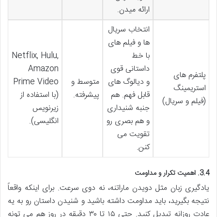
ارائه میدن.
انتخاب سریال
ها و فیلم های
با خط
Netflix, Hulu,
داستانی قوی
Amazon
پلتفرم های
و دیالوگ های
متوسط و
Prime Video
استریمینگ
قابل فهم. هم
پیشرفته.
(با استفاده از
(فیلم و سریال)
جنبه شنیداری
زیرنویس
و هم بصری رو
انگلیسی).
تقویت می
کنن.
3.4. اهمیت تکرار و مداومت
یادگیری زبان مثل دویدن ماراتنه، نه دوی سرعت. برای اینکه واقعاً
نتیجه بگیرید، باید مداومت داشته باشید و شنیدن داستان رو به یه
عادت روزانه تبدیل کنید. حتی ۱۵ تا ۳۰ دقیقه در روز هم می تونه