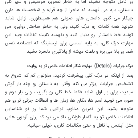
رو کامل متوجه نشید، اما به خاطر تصویر، موسیقی و سیر کلی
داستان، بازم می فهمید که ماجرا از چه قراره و شخصیت ها دارن
چیکار می کنن. داستان های صوتی هم همینطورن. اوایل شاید
نتونید همه کلمات رو درک کنید، ولی به خاطر ساختار روایی، می
تونید خط داستانی رو دنبال کنید و بفهمید کلیت اتفاقات چیه. این
مهارت درک کلی، یه پایه اساسی برای لیسنینگه که اعتمادبه نفس
شما رو بالا می بره و باعث میشه از یادگیری دلسرد نشید.
درک جزئیات (Details): مهارت شکار اطلاعات خاص تو یه روایت
بعد از اینکه تو درک کلی پیشرفت کردید، مغزتون کم کم شروع به
تشخیص جزئیات ریزتر می کنه. وقتی یه داستان رو چند بار گوش
میدید، برای بار اول شاید فقط خط کلی رو بگیرید، ولی بار دوم و
سوم، می تونید اسم ها، مکان ها، زمان ها و اتفاقات جزئی تر رو هم
متوجه بشید. این تمرین مداوم، توانایی شما رو تو شناسایی
اطلاعات خاص تو یه گفتار طولانی بالا می بره که برای آزمون هایی
مثل آیلتس یا تافل و حتی مکالمات کاری، خیلی حیاتیه.