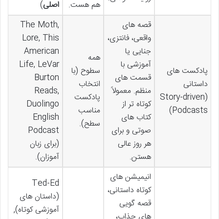
هم هست.
اصلی
)
قصه های
The Moth,
واقعی، فانتزی،
Lore, This
جنایی یا
American
همه
آموزشی با
Life, LeVar
پادکست های
سطوح (با
قسمت های
Burton
داستانی
انتخاب
منظم. معمولاً
Reads,
(Story-driven
پادکست
کوتاه تر از
Duolingo
Podcasts)
مناسب
کتاب های
English
سطح).
صوتی و برای
Podcast
هر روز عالی
(برای زبان
هستن.
آموزان).
انیمیشن های
Ted-Ed
کوتاه داستانی،
(داستان های
قصه گویی
آموزشی کوتاه),
های جذاب،