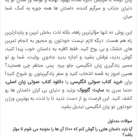
زبان گرفته تا افزایش دایره لغات، بهبود لهجه و غوطه ور شدن تو یه
دنیای جذاب و سرگرم کننده، داستان ها همه جوره به کمک شما
میان.
این روش نه تنها مؤثرترین راهه، بلکه لذت بخش ترین و پایدارترین
راه هم هست. دیگه لازم نیست خودتون رو مجبور به انجام تمرین
های خشک و بی روح کنید. فقط کافیه یه داستان خوب پیدا کنید،
گوش بدید، غرقش بشید و اجازه بدید جادوی روایت، شما رو تو
مسیر یادگیری زبان انگلیسی جلو ببره. پس منتظر چی هستید؟
همین امروز یه قصه انتخاب کنید و سفر یادگیریتون رو شروع کنید!
برای
خرید کتاب صوتی انگلیسی
یا
دانلود کتاب صوتی زبان اصلی
،
حتما سری به
سایت گلوبوک
بزنید و دنیای بی کران داستان ها رو
کشف کنید. این فرصت رو از دست ندید تا با لذت، به بهترین ورژن
خودتون تو زبان انگلیسی تبدیل بشید.
سوالات متداول
آیا باید داستان هایی را گوش کنم که ۱۰۰٪ آن ها را متوجه می شوم تا موثر
باشد؟