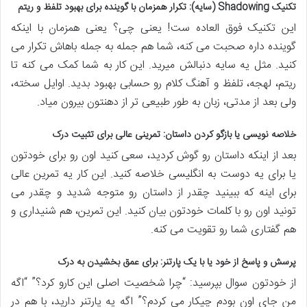
تکنیک Shadowing (سایه): تکرار همزمان با گوینده برای بهبود تلفظ و ریتم
این تکنیک فوق العاده ست! یعنی چی؟ یعنی همزمان با اینکه
گوینده داره صحبت می کنه، شما هم جمله به جمله باهاش تکرار می
کنید. مثل یه سایه دنبالش میرید. این کار به شما کمک می کنه تا
ریتم، لهجه، تلفظ و آهنگ کلام رو حسابی بهبود بدید. اوایل سخته،
ولی بعد از مدتی، زبان به طور طبیعی تر از دهنتون بیرون میاد.
خلاصه نویسی یا بازگو کردن داستان: تمرینی عالی برای تثبیت درک
بعد از اینکه داستان رو گوش کردید، سعی کنید اون رو برای خودتون
یا برای یه دوست به انگلیسی خلاصه کنید. این کار یه تمرین عالی
برای اینه که ببینید چقدر از داستان رو متوجه شدید و چقدر می
تونید اون رو با کلمات خودتون بیان کنید. این تمرین، هم شنیداری و
هم گفتاری شما رو تقویت می کنه.
پرسش و پاسخ از خود یا با یک پارتنر: برای عمق بخشیدن به درک
از خودتون سوال بپرسید: “چرا شخصیت اصلی این کارو کرد؟” “اگه
من جای اون بودم چیکار می کردم؟” اگه یه پارتنر دارید، با هم در