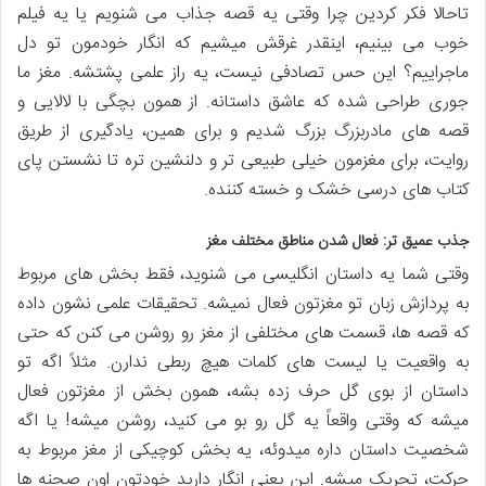
تاحالا فکر کردین چرا وقتی یه قصه جذاب می شنویم یا یه فیلم
خوب می بینیم، اینقدر غرقش میشیم که انگار خودمون تو دل
ماجراییم؟ این حس تصادفی نیست، یه راز علمی پشتشه. مغز ما
جوری طراحی شده که عاشق داستانه. از همون بچگی با لالایی و
قصه های مادربزرگ بزرگ شدیم و برای همین، یادگیری از طریق
روایت، برای مغزمون خیلی طبیعی تر و دلنشین تره تا نشستن پای
کتاب های درسی خشک و خسته کننده.
جذب عمیق تر: فعال شدن مناطق مختلف مغز
وقتی شما یه داستان انگلیسی می شنوید، فقط بخش های مربوط
به پردازش زبان تو مغزتون فعال نمیشه. تحقیقات علمی نشون داده
که قصه ها، قسمت های مختلفی از مغز رو روشن می کنن که حتی
به واقعیت یا لیست های کلمات هیچ ربطی ندارن. مثلاً اگه تو
داستان از بوی گل حرف زده بشه، همون بخش از مغزتون فعال
میشه که وقتی واقعاً یه گل رو بو می کنید، روشن میشه! یا اگه
شخصیت داستان داره میدوئه، یه بخش کوچیکی از مغز مربوط به
حرکت، تحریک میشه. این یعنی انگار دارید خودتون اون صحنه ها