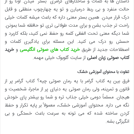
داستان ها به کلمات و ساختارهای گرامری “بستر” میدن. اونا رو از
حالت منفرد و بی ربط درمیارن و تو یه چهارچوب منطقی و قابل
درک قرار میدن. همین بستر معنی داره که باعث میشه کلمات خیلی
راحت تر جذب بشن و برای مدت طولانی تری تو حافظه شما بمونن.
شما دیگه معنی تحت الفظی کلمه رو حفظ نمی کنید، بلکه کاربرد و
حسش رو درک می کنید. این مسئله برای یادگیری کلمات و
اصطلاحات جدید از طریق
خرید کتاب های صوتی انگلیسی
و
خرید
کتاب صوتی زبان اصلی
از سایت گلوبوک خیلی مهمه.
تفاوت با محتوای آموزشی خشک
فرق بین یه کتاب گرامر با یه رمان صوتی چیه؟ کتاب گرامر پر از
قانون و تمرینه، ولی رمان صوتی یه دنیای پر از ماجرا، شخصیت و
هیجان. مسلماً دومی خیلی جذاب تره و شما رو بیشتر پای خودش
نگه می داره. محتوای آموزشی خشک، معمولاً بر پایه تکرار و حفظ
کردن ساخته شده که می تونه به سرعت باعث خستگی و بی
انگیزگی بشه.