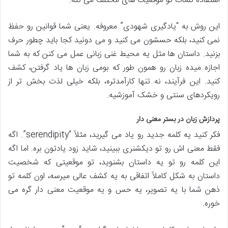
استفاده کلمات تو موقعیت های مختلف می کنه.
این روش به “یادگیری شهودی” معروفه. یعنی شما قوانین رو حفظ
نمی کنید، بلکه حسشون می کنید و می دونید کجا باید چطور حرف
بزنید. داستان ها مثل یه محیط غنی زبانی عمل می کنن که به شما
اجازه میده زبان رو همون طور که بومی زبان ها یاد گرفتن، کشف
کنید. این فرآیند، نه تنها کارآمدتره، بلکه خیلی لذت بخش تر از
رویکردهای سنتی و خشک آموزشیه.
پردازش زبان در بستر معنی دار
فکر کنید یه کلمه جدید رو یاد می گیرید، مثلاً “serendipity”. اگه
فقط معنی اش رو تو دیکشنری ببینید، شاید زود یادتون بره. اما اگه
این کلمه رو تو یه داستان بشنوید، تو موقعیتی که شخصیت
داستان به شکل کاملاً اتفاقی به یه کشف عالی میرسه، اون کلمه تو
ذهن شما با یه تصویر، یه حس و یه موقعیت معنی دار گره می
خوره.