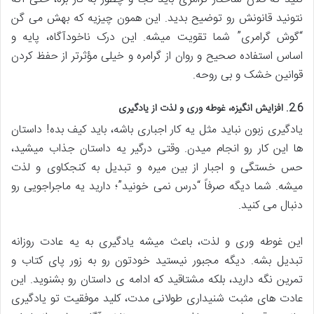
نتونید قانونش رو توضیح بدید. این همون چیزیه که بهش می گن
“گوش گرامری” شما تقویت میشه. این درک ناخودآگاه، پایه و
اساس استفاده صحیح و روان از گرامره و خیلی مؤثرتر از حفظ کردن
قوانین خشک و بی روحه.
2.6. افزایش انگیزه، غوطه وری و لذت از یادگیری
یادگیری زبون نباید مثل یه کار اجباری باشه، باید کیف بده! داستان
ها این کار رو انجام میدن. وقتی درگیر یه داستان جذاب میشید،
حس خستگی و اجبار از بین میره و تبدیل به کنجکاوی و لذت
میشه. شما دیگه صرفاً “درس نمی خونید”؛ دارید یه ماجراجویی رو
دنبال می کنید.
این غوطه وری و لذت، باعث میشه یادگیری به یه عادت روزانه
تبدیل بشه. دیگه مجبور نیستید خودتون رو به زور پای کتاب و
تمرین نگه دارید، بلکه مشتاقید که ادامه ی داستان رو بشنوید. این
عادت های مثبت شنیداری طولانی مدت، کلید موفقیت تو یادگیری