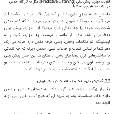
تقویت مهارت پیش بینی (Predictive Listening): مثل یه کارآگاه، حدس
می زنید بعدش چی میشه!
داستان ها یه چیزی دارن به اسم “تعلیق”. وقتی تو دل یه قصه قرار
می گیرید، ناخودآگاه شروع به پیش بینی می کنید که قدم بعدی
شخصیت چیه؟ یا چه اتفاقی قراره بیفته؟ این مهارت پیش بینی
فقط برای لذت بردن از داستان نیست؛ یه مهارت کلیدی تو
لیسنینگه. تو مکالمات واقعی، وقتی طرف مقابل داره حرف می زنه،
مغز شما بر اساس کلمات و جملات قبلی، حدس میزنه که چه کلماتی
یا ساختارهایی قراره بعداً بیان بشن. داستان ها این حس پیش بینی
رو تو شما قوی می کنن و باعث میشن حتی قبل از اینکه یه کلمه رو
بشنوید، آمادگیشو داشته باشید و راحت تر درکش کنید.
2.2. گسترش دایره لغات و اصطلاحات در بستر طبیعی
یکی از بزرگترین مزیت های گوش دادن به داستان ها، غنی تر شدن
دایره لغات شماست، اونم به شیوه ای که هیچ کتاب لغتی نمی تونه
انجام بده.