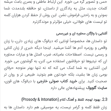
حس و تصویر گره می خوره. این ارتباط عاطفی و بصری باعث میشه
کلمات جدید، مثل یه یادگاری از داستان، تو حافظه بلندمدت شما
بمونن و به راحتی فراموش نشن. این روش از حفظ کردن هزاران کلمه
تو لیست های طولانی، خیلی مؤثرتر و موندگارتره.
آشنایی با واژگان محاوره ای و غیررسمی
تو داستان ها، مخصوصاً اونایی که دیالوگ های زیادی دارن، با زبان
واقعی و روزمره آدم ها آشنا میشید. اینجا دیگه خبری از زبان کتابی
و رسمی نیست. اصطلاحات عامیانه، ضرب المثل ها و عبارات محاوره
ای که نیتیوها تو حرفاشون استفاده می کنن، به گوشتون می خوره.
این آشنایی به شما کمک می کنه که نه تنها بهتر متوجه حرفای
بومی زبان ها بشید، بلکه خودتون هم بتونید طبیعی تر و روان تر
صحبت کنید. برای
خرید کتاب صوتی خارجی
با دیالوگ های قوی،
سایت گلوبوک
پیشنهادهای عالی داره.
2.3. بهبود لهجه، تلفظ و آهنگ کلام (Prosody & Intonation)
زبان فقط کلمه و گرامر نیست، یه موسیقی هم داره. داستان ها به