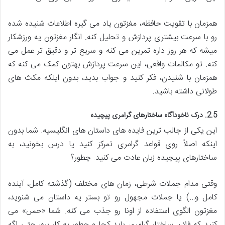
همزمان با تقویت حافظه، مغزتون یاد می گیره اطلاعات شنیده شده
رو با سرعت بیشتری پردازش و تحلیل کنه. انگار مغزتون یه ورزشکار
میشه که هر روز داره تمرین می کنه و سریع تر و دقیق تر عمل می
کنه. تو مکالمات واقعی، این سرعت پردازش بهتون کمک می کنه که
همزمان با شنیدن، فکر کنید و جواب بدید، بدون اینکه مکث های
طولانی داشته باشید.
2.5. درک ناخودآگاه ساختارهای گرامری پیچیده
این یکی از جالب ترین فایده های داستان های انگلیسیه. شما بدون
اینکه اصلاً روی قواعد گرامری تمرکز کنید یا درس بخونید، به
ساختارهای پیچیده زبان عادت می کنید. چطور؟
وقتی مدام جملات شرطی، زمان های مختلف (گذشته کامل، آینده
کامل و…) یا جملات مجهول رو تو بستر یه داستان می شنوید،
مغزتون الگوی استفاده از اونا رو جذب می کنه. شما «حس» می
کنید که فلان ساختار گرامری باید کجا و چطور به کار بره، حتی اگه