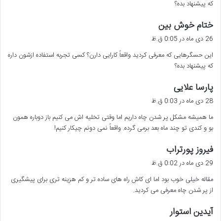
که پیشنهاد بده؟
گ
ختام خوش بین
ف
26 دی ماه در 0:05 ق.ظ
ت
این حسگرهایی که معرفی کردید واقعاً کارایی دارن؟ کسی تجربه استفاده ازشون داره
:
که پیشنهاد بده؟
گ
پارسا علایی
ف
28 دی ماه در 0:03 ق.ظ
ت
ما همیشه مشکل پر شدن چاه داریم اما وقتی تخلیه اش می کنیم باز دوباره همون
:
بو و کندی تو چند ماه بعد برمی گرده. واقعاً نمی دونم چیکار کنیم!
گ
فیروز پورتراب
ف
29 دی ماه در 0:02 ق.ظ
ت
مقاله خیلی خوب بود اما ای کاش راه های ساده تر و کم هزینه تری برای پیشگیری
:
از پر شدن چاه معرفی می کردید.
گ
آیدین استوار