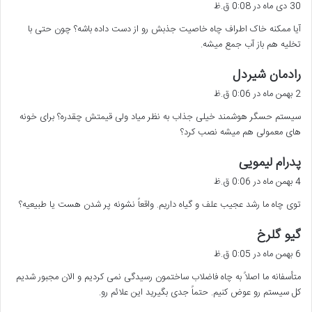
ف
30 دی ماه در 0:08 ق.ظ
ت
آیا ممکنه خاک اطراف چاه خاصیت جذبش رو از دست داده باشه؟ چون حتی با
:
تخلیه هم باز آب جمع میشه.
گ
رادمان شیردل
ف
2 بهمن ماه در 0:06 ق.ظ
ت
سیستم حسگر هوشمند خیلی جذاب به نظر میاد ولی قیمتش چقدره؟ برای خونه
:
های معمولی هم میشه نصب کرد؟
گ
پدرام لیمویی
ف
4 بهمن ماه در 0:06 ق.ظ
ت
توی چاه ما رشد عجیب علف و گیاه داریم. واقعاً نشونه پر شدن هست یا طبیعیه؟
:
گ
گیو گلرخ
ف
6 بهمن ماه در 0:05 ق.ظ
ت
متأسفانه ما اصلاً به چاه فاضلاب ساختمون رسیدگی نمی کردیم و الان مجبور شدیم
:
کل سیستم رو عوض کنیم. حتماً جدی بگیرید این علائم رو.