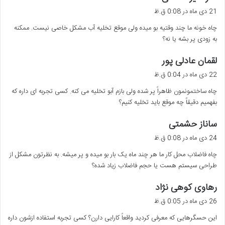
ف
21 دی ماه در 0:08 ق.ظ
ت
چاه خونه ما چند وقتیه بو میده ولی موقع تخلیه آب مشکل خاصی نیست. ممکنه
:
به زودی پر بشه یا نه؟
گ
لقمان عادلی پور
ف
22 دی ماه در 0:04 ق.ظ
ت
چاه ساختمونمون ظاهراً پر شده ولی بازم آبو تخلیه می کنه. کسی تجربه ای داره که
:
بفهمیم دقیقاً چه موقع باید تخلیه کنیم؟
گ
ساناز حشمتی
ف
24 دی ماه در 0:08 ق.ظ
ت
چاه فاضلاب محل کار ما هر چند ماه یک بار بو میده و پر میشه. به نظرتون مشکل از
:
طراحی سیستم هست یا حجم فاضلاب زیاد شده؟
گ
رهاوی کوهی نژاد
ف
26 دی ماه در 0:05 ق.ظ
ت
این حسگرهایی که معرفی کردید واقعاً کارایی دارن؟ کسی تجربه استفاده ازشون داره
: