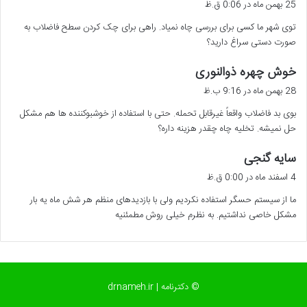
25 بهمن ماه در 0:06 ق.ظ
ت
توی شهر ما کسی برای بررسی چاه نمیاد. راهی برای چک کردن سطح فاضلاب به
:
صورت دستی سراغ دارید؟
گ
خوش چهره ذوالنوری
ف
28 بهمن ماه در 9:16 ب.ظ
ت
بوی بد فاضلاب واقعاً غیرقابل تحمله. حتی با استفاده از خوشبوکننده ها هم مشکل
:
حل نمیشه. تخلیه چاه چقدر هزینه داره؟
گ
سایه گنجی
ف
4 اسفند ماه در 0:00 ق.ظ
ت
ما از سیستم حسگر استفاده نکردیم ولی با بازدیدهای منظم هر شش ماه یه بار
:
مشکل خاصی نداشتیم. به نظرم خیلی روش مطمئنیه
© دکترنامه | drnameh.ir