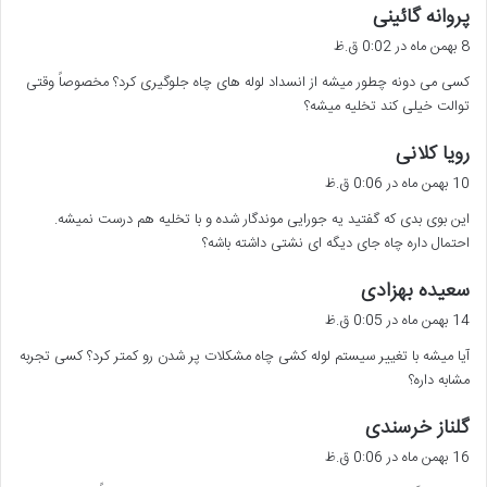
گ
پروانه گائینی
ف
8 بهمن ماه در 0:02 ق.ظ
ت
کسی می دونه چطور میشه از انسداد لوله های چاه جلوگیری کرد؟ مخصوصاً وقتی
:
توالت خیلی کند تخلیه میشه؟
گ
رویا کلانی
ف
10 بهمن ماه در 0:06 ق.ظ
ت
این بوی بدی که گفتید یه جورایی موندگار شده و با تخلیه هم درست نمیشه.
:
احتمال داره چاه جای دیگه ای نشتی داشته باشه؟
گ
سعیده بهزادی
ف
14 بهمن ماه در 0:05 ق.ظ
ت
آیا میشه با تغییر سیستم لوله کشی چاه مشکلات پر شدن رو کمتر کرد؟ کسی تجربه
:
مشابه داره؟
گ
گلناز خرسندی
ف
16 بهمن ماه در 0:06 ق.ظ
ت