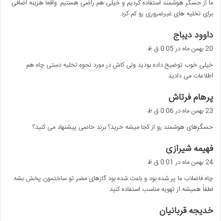
ما از حسگر هوشمند استفاده کردیم و خیلی هم راضی هستیم. واقعاً هزینه اضافی
:
برای تخلیه های غیرضروری رو کم کرد.
گ
داوود دیباج
ف
20 بهمن ماه در 0:05 ق.ظ
ت
خیلی خوب توضیح داده بودید ولی کاش در مورد نحوه تخلیه دستی چاه هم
:
اطلاعات می دادید
گ
پرهام فرتاش
ف
23 بهمن ماه در 0:06 ق.ظ
ت
حسگرهای هوشمند رو از کجا میشه خرید؟ برند خاصی پیشنهاد می کنید؟
:
گ
فهیمه شیرازی
ف
24 بهمن ماه در 0:01 ق.ظ
ت
چاه فاضلاب ما پر شده بود و باعث شده بود گازهای مضر تو ساختمون پخش بشه.
:
لطفاً همیشه از تهویه مناسب استفاده کنید
گ
خدیجه قربانیان
ف