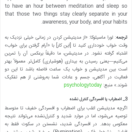
to have an hour between meditation and sleep so
that those two things stay clearly separate in your
awareness, your body, and your habits.
ترجمه
: لورا ماسیئوکا: «از مدیتیشن کردن در زمانی خیلی نزدیک به
وقت خواب خودداری کنید تا [این کار] با «آرام گرفتن برای خواب»
اشتباه گرفته نشود. در مدیتیشن، ما دقیقاً برعکس آن را تمرین
می‌کنیم—یعنی رسیدن به بیداری (هوشیاری) کامل‌تر. معمولاً بهتر
است بین مدیتیشن و خواب یک ساعت فاصله باشد تا این دو
فعالیت در آگاهی، جسم و عادات شما به‌روشنی از هم تفکیک
شوند.» منبع:
psychologytoday
3_ اضطراب یا افسردگی کنترل نشده
اگرچه مدیتیشن اغلب برای اضطراب و افسردگی خفیف تا متوسط
توصیه می‌شود، اما در موارد شدید و کنترل‌نشده می‌تواند نتیجه
معکوس بدهد. در افسردگی شدید، نشستن در سکوت فقط به