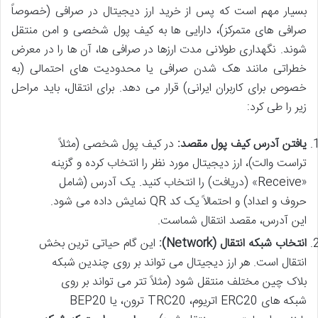
بسیار مهم است که پس از خرید ارز دیجیتال در صرافی (خصوصاً
صرافی های متمرکز)، دارایی ها به کیف پول شخصی و امن منتقل
شوند. نگهداری طولانی مدت ارزها در صرافی ها، آن ها را در معرض
خطراتی مانند هک شدن صرافی یا محدودیت های احتمالی (به
خصوص برای کاربران ایرانی) قرار می دهد. برای انتقال، باید مراحل
زیر را طی کرد:
یافتن آدرس کیف پول مقصد:
در کیف پول شخصی (مثلاً
تراست والت)، ارز دیجیتال مورد نظر را انتخاب کرده و گزینه
«Receive» (دریافت) را انتخاب کنید. یک آدرس (شامل
حروف و اعداد) و احتمالاً یک کد QR نمایش داده می شود.
این آدرس، مقصد انتقال شماست.
انتخاب شبکه انتقال (Network):
این گام حیاتی ترین بخش
انتقال است. هر ارز دیجیتال می تواند بر روی چندین شبکه
بلاک چین مختلف منتقل شود (مثلاً تتر می تواند بر روی
شبکه های ERC20 اتریوم، TRC20 ترون، یا BEP20