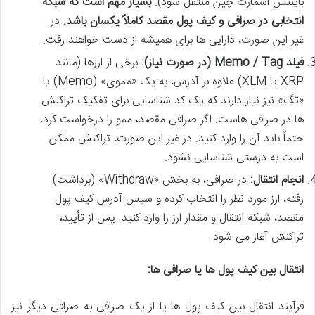
بایننس اسمارت چین منتقل شود).
بسیار مهم است که شبکه
انتخابی در صرافی و کیف پول مقصد کاملاً یکسان باشد.
در
غیر این صورت، دارایی ها برای همیشه از دست خواهند رفت.
فیلد Memo / Tag (در صورت نیاز):
برخی از ارزها (مانند
XRP یا XLM) علاوه بر آدرس، به یک «مموی» (Memo) یا
«تگ» نیز نیاز دارند که یک کد شناسایی برای تفکیک تراکنش
ها در صرافی هاست. اگر صرافی مقصد، ممو را درخواست کرد،
حتماً باید آن را وارد کنید. در غیر این صورت، تراکنش ممکن
است به درستی شناسایی نشود.
انجام انتقال:
در صرافی، به بخش «Withdraw» (برداشت)
رفته، ارز مورد نظر را انتخاب کرده و سپس آدرس کیف پول
مقصد، شبکه انتقال و مقدار ارز را وارد کنید. پس از تأیید،
تراکنش آغاز می شود.
انتقال بین کیف پول ها یا صرافی ها:
فرآیند انتقال بین کیف پول ها یا از یک صرافی به صرافی دیگر نیز