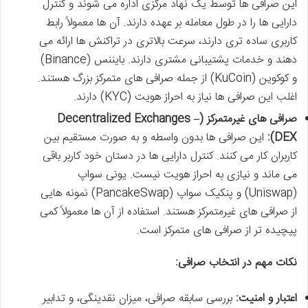
این صرافی ها توسط یک نهاد مرکزی اداره می شوند و کنترل
دارایی ها را در طول معامله بر عهده دارند. آن ها معمولاً رابط
کاربری ساده تری دارند، سرعت بالاتری در تراکنش ها ارائه می
دهند و خدمات پشتیبانی مشتری دارند. بایننس (Binance)
و کوکوین (KuCoin) از جمله صرافی های متمرکز بزرگ هستند.
اغلب این صرافی ها نیاز به احراز هویت (KYC) دارند.
صرافی های غیرمتمرکز (Decentralized Exchanges –
DEX):
این صرافی ها بدون واسطه و به صورت مستقیم بین
کاربران کار می کنند. کنترل دارایی ها در دستان خود کاربر باقی
می ماند و نیازی به احراز هویت نیست. یونی سواپ
(Uniswap) و پنکیک سواپ (PancakeSwap) نمونه هایی
از صرافی های غیرمتمرکز هستند. استفاده از آن ها معمولاً کمی
پیچیده تر از صرافی های متمرکز است.
نکات مهم در انتخاب صرافی:
اعتبار و امنیت:
بررسی سابقه صرافی، میزان نقدینگی، و تدابیر