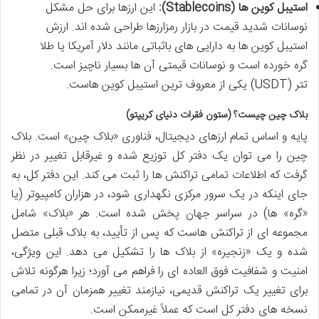
استیبل کوین ها (Stablecoins):
این ارزها برای حل مشکل
نوسانات شدید قیمت در بازار رمزارزها طراحی شده اند. ارزش
استیبل کوین ها به دارایی های باثباتی مانند دلار آمریکا یا طلا
گره خورده است و نوسانات قیمتی آن ها بسیار ناچیز است.
تتر (USDT) یکی از معروف ترین استیبل کوین هاست.
بلاک چین چیست؟ (ستون فقرات دنیای کریپتو)
پایه و اساس تمام ارزهای دیجیتال، فناوری «بلاک چین» است. بلاک
چین را می توان یک دفتر کل توزیع شده و غیرقابل تغییر در نظر
گرفت که اطلاعات تمامی تراکنش ها را ثبت می کند. این دفتر کل، به
جای اینکه در یک سرور مرکزی نگهداری شود، در هزاران کامپیوتر (یا
«گره» ها) در سراسر جهان پخش شده است. هر «بلاک» شامل
مجموعه ای از تراکنش هاست که پس از تأیید، به بلاک قبلی متصل
شده و یک «زنجیره» از بلاک ها را تشکیل می دهد. این ویژگی،
امنیت و شفافیت فوق العاده ای را فراهم می آورد؛ زیرا هرگونه تلاش
برای تغییر یک تراکنش قدیمی، نیازمند تغییر همزمان آن در تمامی
نسخه های دفتر کل است که عملاً غیرممکن است.