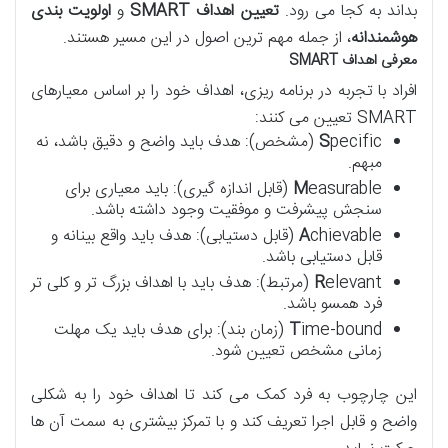
بداند به کجا می رود.
تعیین اهداف SMART
و
اولویت بندی
هوشمندانه
، از جمله مهم ترین اصول در این مسیر هستند.
معرفی اهداف SMART
افراد با تجربه در برنامه ریزی، اهداف خود را بر اساس معیارهای
SMART تعیین می کنند:
S
pecific (مشخص): هدف باید واضح و دقیق باشد، نه
مبهم.
M
easurable (قابل اندازه گیری): باید معیاری برای
سنجش پیشرفت و موفقیت وجود داشته باشد.
A
chievable (قابل دستیابی): هدف باید واقع بینانه و
قابل دستیابی باشد.
R
elevant (مرتبط): هدف باید با اهداف بزرگ تر و کلی تر
فرد همسو باشد.
T
ime-bound (زمان بند): برای هدف باید یک مهلت
زمانی مشخص تعیین شود.
این چارچوب به فرد کمک می کند تا اهداف خود را به شکلی
واضح و قابل اجرا تعریف کند و با تمرکز بیشتری به سمت آن ها