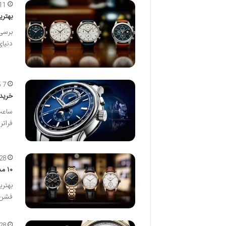
11 مهر ما
بهتری
برسی
دنیا
7 مهر ماه
خرید
فراتر
28 شهریور م
۱۰ مدل برتر ساعت مچی فشن لاکچری: راهنمای خرید جامع
بهتر
فشن 
28 مرداد ما