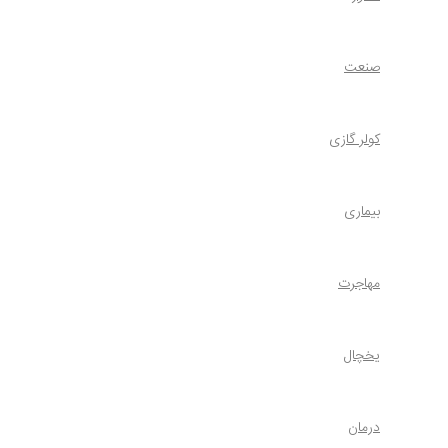
صنعت
کولر گازی
بیماری
مهاجرت
یخچال
درمان