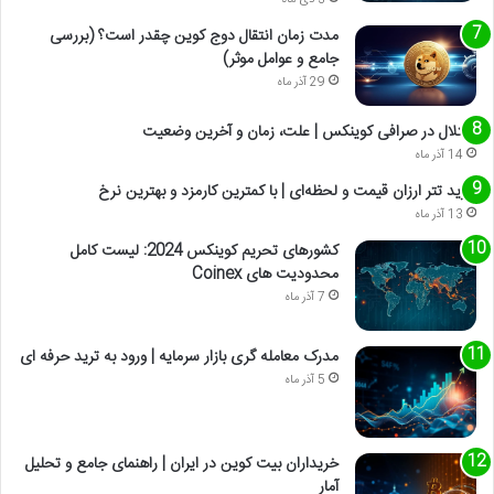
مدت زمان انتقال دوج کوین چقدر است؟ (بررسی
جامع و عوامل موثر)
29 آذر ماه
اختلال در صرافی کوینکس | علت، زمان و آخرین وضعیت
14 آذر ماه
خرید تتر ارزان قیمت و لحظه‌ای | با کمترین کارمزد و بهترین نرخ
13 آذر ماه
کشورهای تحریم کوینکس 2024: لیست کامل
محدودیت های Coinex
7 آذر ماه
مدرک معامله گری بازار سرمایه | ورود به ترید حرفه ای
5 آذر ماه
خریداران بیت کوین در ایران | راهنمای جامع و تحلیل
آمار