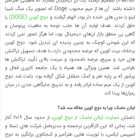
Palmer) تصمیم گرفتند یک ارز دیجیتال بسازند که ماهیتی طنزآمیز
داشته باشد. آن ها از میم محبوب Doge که تصویر یک سگ شیبا
اینو با متن های خنده دار بود، الهام گرفتند و
دوج کوین (DOGE)
را
خلق کردند. هدف اولیه آن ها جلب توجه به ماهیت پرنوسان و
گاهی بی منطق بازار ارزهای دیجیتال بود، اما هرگز تصور نمی کردند
که این شوخی کوچک به چنین پدیده ای تبدیل شود. دوج کوین
برخلاف بیت کوین که عرضه محدودی دارد، با هدف تسهیل تراکنش
های خرد و سریع، عرضه نامحدود و سرعت بالای تأیید تراکنش ها
طراحی شد. همین ویژگی ها، همراه با یک جامعه کاربری فعال و
پرشور که بر پایه طنز و کمک متقابل شکل گرفته بود، باعث شد دوج
کوین از یک میم ساده فراتر رفته و به تدریج جایگاهی جدی در میان
رمزارزها پیدا کند.
ایلان ماسک: چرا به دوج کوین علاقه مند شد؟
داستان
حمایت ایلان ماسک از دوج کوین
، از حدود سال ۲۰۱۹ آغاز
شد، زمانی که این کارآفرین برجسته و مدیرعامل شرکت های تسلا و
اسپیس ایکس، با توییت هایی طنزآمیز و کنجکاوی برانگیز، به دوج