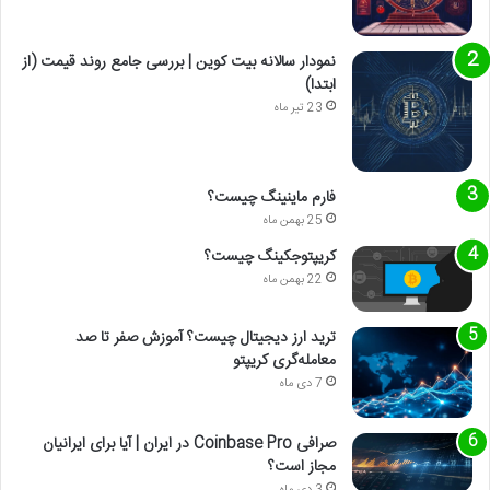
نمودار سالانه بیت کوین | بررسی جامع روند قیمت (از
ابتدا)
23 تیر ماه
فارم ماینینگ چیست؟
25 بهمن ماه
کریپتوجکینگ چیست؟
22 بهمن ماه
ترید ارز دیجیتال چیست؟ آموزش صفر تا صد
معامله‌گری کریپتو
7 دی ماه
صرافی Coinbase Pro در ایران | آیا برای ایرانیان
مجاز است؟
3 دی ماه