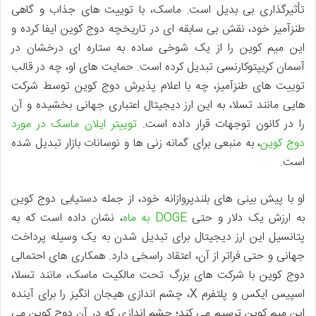
تأثیرگذاری بی بدیل است. ماسک، با توییت های جذاب و گاهی
طنزآمیز خود، نقش بی سابقه ای در تاریخچه دوج کوین ایفا کرده و
این میم کوین را از یک شوخی ساده به ستاره ای درخشان در
آسمان کریپتوکارنسی تبدیل کرده است. حمایت های او، چه در قالب
توییت های طنزآمیز، چه با اعلام پذیرش دوج کوین توسط شرکت
هایی مانند تسلا، به این ارز دیجیتال اعتباری جهانی بخشیده و آن
را در کانون توجهات قرار داده است.
توییتر ایلان ماسک در مورد
دوج کوین
، به منبعی برای گمانه زنی ها و نوسانات بازار تبدیل شده
است.
او با پیش بینی های بلندپروازانه خود، از جمله دستیابی دوج کوین
به ارزش یک دلار و حتی
DOGE به ماه
، نشان داده است که به
پتانسیل این ارز دیجیتال برای تبدیل شدن به یک وسیله پرداخت
جهانی و حتی فراتر از آن، اعتقاد راسخی دارد. همکاری های احتمالی
دوج کوین با شرکت های بزرگ تحت مالکیت ماسک، مانند تسلا،
اسپیس ایکس و پلتفرم X، چشم اندازی هیجان انگیز را برای آینده
این میم کوین ترسیم می کند؛ چشم اندازی که در آن دوج کوین می