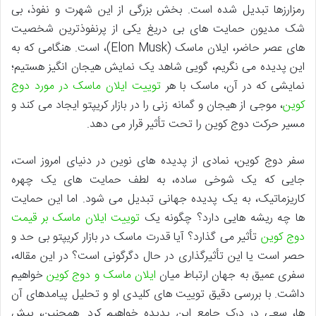
رمزارزها تبدیل شده است. بخش بزرگی از این شهرت و نفوذ، بی
شک مدیون حمایت های بی دریغ یکی از پرنفوذترین شخصیت
های عصر حاضر، ایلان ماسک (Elon Musk)، است. هنگامی که به
این پدیده می نگریم، گویی شاهد یک نمایش هیجان انگیز هستیم؛
نمایشی که در آن، ماسک با هر
توییت ایلان ماسک در مورد دوج
کوین
، موجی از هیجان و گمانه زنی را در بازار کریپتو ایجاد می کند و
مسیر حرکت دوج کوین را تحت تأثیر قرار می دهد.
سفر دوج کوین، نمادی از پدیده های نوین در دنیای امروز است،
جایی که یک شوخی ساده، به لطف حمایت های یک چهره
کاریزماتیک، به یک پدیده جهانی تبدیل می شود. اما این حمایت
ها چه ریشه هایی دارد؟ چگونه یک
توییت ایلان ماسک بر قیمت
دوج کوین
تأثیر می گذارد؟ آیا قدرت ماسک در بازار کریپتو بی حد و
حصر است یا این تأثیرگذاری در حال دگرگونی است؟ در این مقاله،
سفری عمیق به جهان ارتباط میان
ایلان ماسک و دوج کوین
خواهیم
داشت. با بررسی دقیق توییت های کلیدی او و تحلیل پیامدهای آن
ها، سعی در درک جامع این پدیده خواهیم کرد. همچنین، پیش