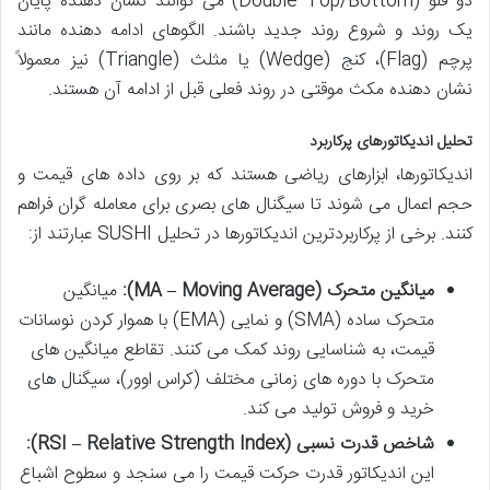
دو قلو (Double Top/Bottom) می توانند نشان دهنده پایان
یک روند و شروع روند جدید باشند. الگوهای ادامه دهنده مانند
پرچم (Flag)، کنج (Wedge) یا مثلث (Triangle) نیز معمولاً
نشان دهنده مکث موقتی در روند فعلی قبل از ادامه آن هستند.
تحلیل اندیکاتورهای پرکاربرد
اندیکاتورها، ابزارهای ریاضی هستند که بر روی داده های قیمت و
حجم اعمال می شوند تا سیگنال های بصری برای معامله گران فراهم
کنند. برخی از پرکاربردترین اندیکاتورها در تحلیل SUSHI عبارتند از:
میانگین متحرک (MA – Moving Average):
میانگین
متحرک ساده (SMA) و نمایی (EMA) با هموار کردن نوسانات
قیمت، به شناسایی روند کمک می کنند. تقاطع میانگین های
متحرک با دوره های زمانی مختلف (کراس اوور)، سیگنال های
خرید و فروش تولید می کند.
شاخص قدرت نسبی (RSI – Relative Strength Index):
این اندیکاتور قدرت حرکت قیمت را می سنجد و سطوح اشباع