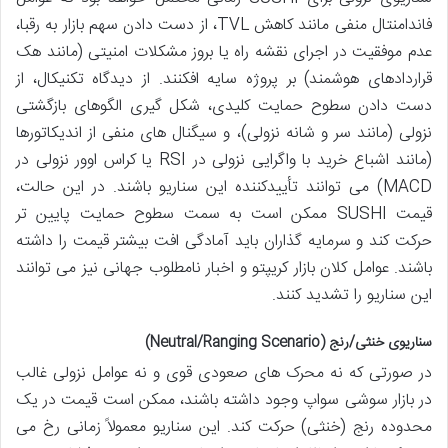
فاندامنتال منفی مانند کاهش TVL، از دست دادن سهم بازار به رقبا،
عدم موفقیت در اجرای نقشه راه یا بروز مشکلات امنیتی (مانند هک
قراردادهای هوشمند) بر پروژه سایه افکنند. از دیدگاه تکنیکال، از
دست دادن سطوح حمایت کلیدی، شکل گیری الگوهای بازگشتی
نزولی (مانند سر و شانه نزولی)، و سیگنال های منفی از اندیکاتورها
(مانند اشباع خرید با واگرایی نزولی در RSI یا کراس اوور نزولی در
MACD) می توانند تأییدکننده این سناریو باشند. در این حالت،
قیمت SUSHI ممکن است به سمت سطوح حمایت پایین تر
حرکت کند و سرمایه گذاران باید آمادگی افت بیشتر قیمت را داشته
باشند. عوامل کلان بازار کریپتو و اخبار نامطلوب جهانی نیز می توانند
این سناریو را تشدید کنند.
سناریوی خنثی/رنج (Neutral/Ranging Scenario)
در صورتی که نه محرک های صعودی قوی و نه عوامل نزولی غالب
در بازار سوشی سواپ وجود داشته باشند، ممکن است قیمت در یک
محدوده رنج (خنثی) حرکت کند. این سناریو معمولاً زمانی رخ می