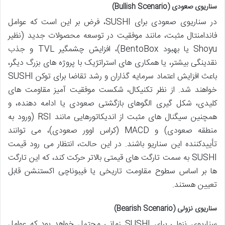
سناریوی صعودی (Bullish Scenario)
در سناریوی صعودی برای SUSHI، فرض بر این است که عوامل
فاندامنتال مثبت، مانند موفقیت در توسعه محصولات جدید (نظیر
Shoyu یا بهبود BentoBox)، افزایش چشمگیر TVL و جذب
نقدینگی بیشتر، یا همکاری های استراتژیک با پروژه های بزرگ دیگر،
باعث افزایش اعتماد سرمایه گذاران و رشد تقاضا برای توکن SUSHI
خواهند شد. از نظر تکنیکال، شکست موفقیت آمیز مقاومت های
کلیدی، شکل گیری الگوهای بازگشتی صعودی یا ادامه دهنده، و
همچنین سیگنال های مثبت از اندیکاتورهایی مانند RSI (ورود به
منطقه صعودی) و MACD (کراس اوور صعودی)، می توانند
تأییدکننده این سناریو باشند. در این حالت، انتظار می رود قیمت
SUSHI به سمت تارگت های قیمتی بالاتر حرکت کند، که این تارگت
ها بر اساس سطوح مقاومت تاریخی یا فیبوناچی اکستنشن قابل
تعیین هستند.
سناریوی نزولی (Bearish Scenario)
سناریوی نزولی برای SUSHI زمانی محتمل خواهد بود که عوامل