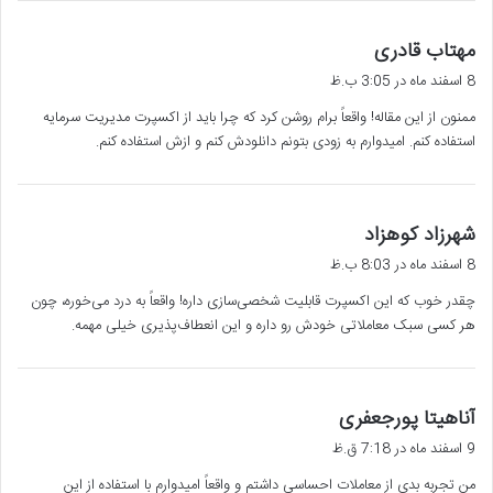
گ
مهتاب قادری
ف
8 اسفند ماه در 3:05 ب.ظ
ت
ممنون از این مقاله! واقعاً برام روشن کرد که چرا باید از اکسپرت مدیریت سرمایه
:
استفاده کنم. امیدوارم به زودی بتونم دانلودش کنم و ازش استفاده کنم.
گ
شهرزاد کوهزاد
ف
8 اسفند ماه در 8:03 ب.ظ
ت
چقدر خوب که این اکسپرت قابلیت شخصی‌سازی داره! واقعاً به درد می‌خوره، چون
:
هر کسی سبک معاملاتی خودش رو داره و این انعطاف‌پذیری خیلی مهمه.
گ
آناهیتا پورجعفری
ف
9 اسفند ماه در 7:18 ق.ظ
ت
من تجربه بدی از معاملات احساسی داشتم و واقعاً امیدوارم با استفاده از این
: