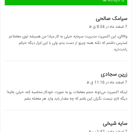
‫8 دیدگاه ها
گ
سیامک صالحی
ف
7 اسفند ماه در 8:34 ق.ظ
ت
وااااای، این اکسپرت مدیریت سرمایه خیلی به کار میاد! من همیشه توی معاملاتم
:
استرس داشتم که نکنه همه چیزو از دست بدم، ولی با این ابزار دیگه خیالم
راحت‌تره.
گ
زرین سجادی
ف
7 اسفند ماه در 11:16 ق.ظ
ت
اینکه اکسپرت می‌تونه حجم معاملات رو به صورت خودکار محاسبه کنه، خیلی عالیه!
:
دیگه لازم نیست نگران این باشم که چه مقدار باید وارد هر معامله بشم.
گ
سایه شیخی
ف
7 اسفند ماه در 1:42 ب.ظ