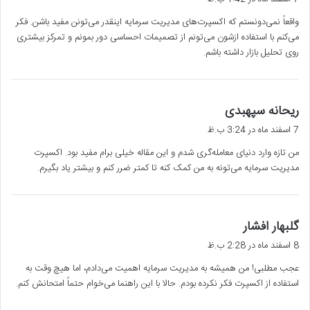
ت
واقعاً نمی‌دونستم که اکسپرت‌های مدیریت سرمایه اینقدر می‌تونن مفید باشن. فکر
:
می‌کنم با استفاده ازشون می‌تونم از تصمیمات احساسی دور بمونم و تمرکز بیشتری
روی تحلیل بازار داشته باشم.
گ
ریحانه سپهبدی
ف
7 اسفند ماه در 3:24 ب.ظ
ت
من تازه وارد دنیای معامله‌گری شدم و این مقاله خیلی برام مفید بود. اکسپرت
:
مدیریت سرمایه می‌تونه به من کمک کنه تا کمتر ضرر کنم و بیشتر یاد بگیرم.
گ
گلبهار افشار
ف
8 اسفند ماه در 2:28 ب.ظ
ت
عجب مطلبی! من همیشه به مدیریت سرمایه اهمیت می‌دادم، اما هیچ وقت به
:
استفاده از اکسپرت فکر نکرده بودم. حالا با این راهنما می‌خوام حتماً امتحانش کنم.