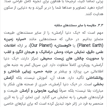
پرتی تماشا کنید، ترجیحاً با هدفون برای تجربه کامل طراحی صدا.
اجازه دهید تصاویر و صداها شما را در بر گیرند و به دنیایی از سکون
هدایت کنند.
۳.۳. مقایسه با سایر مستندهای مشابه
مهم است که «یک دنیا آرامش» را از سایر مستندهای طبیعت
متمایز بدانیم. در حالی که مستندهایی مانند
«سیاره زمین»
(Planet Earth)
یا
«کوهستان» (Our Planet)
، بر ارائه
اطلاعات
علمی دقیق، نمایش حیات وحش دراماتیک و هیجان انگیز، و اغلب
با محوریت چالش های زیست محیطی
تمرکز دارند، «یک دنیا
آرامش» رویکردی کاملاً متفاوت دارد. این سریال کمتر به جنبه های
اطلاعاتی می پردازد و بیشتر بر
جنبه حسی، زیبایی شناختی و
روانشناختی
تأکید دارد. هدف آن، آموزش نیست، بلکه
آرامش
بخشی
است. در «یک دنیا آرامش»، خبری از صحنه های شکار یا
مبارزات بقا نیست؛ بلکه صرفاً
زیبایی، هارمونی و آرامش
طبیعت و
فرآیندهای طبیعی را به نمایش می گذارد. این تمایز، آن را به اثری
منحصر به فرد در ژانر خود تبدیل کرده است که برای نیازهای خاصی