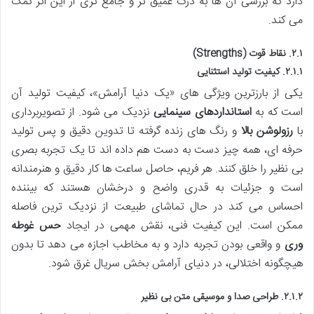
دارد که بررسی آن ها به درک عمیق تر و جامع تری از این اثر کمک
می کند.
۲.۱. نقاط قوت (Strengths)
۲.۱.۱. کیفیت تولید استثنایی
یکی از بارزترین ویژگی های «یک دنیا آرامش»، کیفیت تولید آن
است که به
استانداردهای سینمایی
نزدیک می شود. از تصویربرداری
با
رزولوشن بالا
و رنگ های زنده گرفته تا تدوین دقیق و پس تولید
حرفه ای، همه چیز دست به دست هم داده اند تا یک تجربه بصری
بی نظیر را خلق کنند. هر فریم، حاصل ساعت ها کار دقیق و هنرمندانه
است و جزئیات به قدری واضح و درخشان هستند که بیننده
احساس می کند در حال تماشای طبیعت از نزدیک ترین فاصله
ممکن است. این کیفیت فنی، نقش مهمی در ایجاد
حس غوطه
وری
و واقعی بودن تجربه دارد و به مخاطب اجازه می دهد تا بدون
هیچگونه اختلالی، در دنیای آرامش بخش سریال غرق شود.
۲.۱.۲. طراحی صدا و موسیقی متن بی نظیر