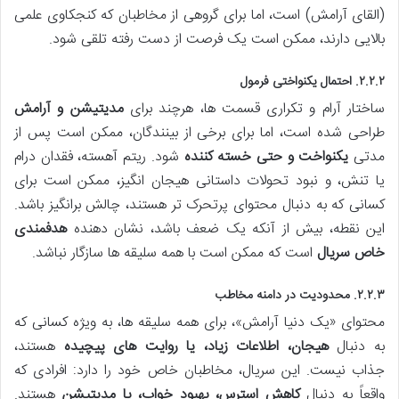
(القای آرامش) است، اما برای گروهی از مخاطبان که کنجکاوی علمی
بالایی دارند، ممکن است یک فرصت از دست رفته تلقی شود.
۲.۲.۲. احتمال یکنواختی فرمول
ساختار آرام و تکراری قسمت ها، هرچند برای
مدیتیشن و آرامش
طراحی شده است، اما برای برخی از بینندگان، ممکن است پس از
مدتی
یکنواخت و حتی خسته کننده
شود. ریتم آهسته، فقدان درام
یا تنش، و نبود تحولات داستانی هیجان انگیز، ممکن است برای
کسانی که به دنبال محتوای پرتحرک تر هستند، چالش برانگیز باشد.
این نقطه، بیش از آنکه یک ضعف باشد، نشان دهنده
هدفمندی
خاص سریال
است که ممکن است با همه سلیقه ها سازگار نباشد.
۲.۲.۳. محدودیت در دامنه مخاطب
محتوای «یک دنیا آرامش»، برای همه سلیقه ها، به ویژه کسانی که
به دنبال
هیجان، اطلاعات زیاد، یا روایت های پیچیده
هستند،
جذاب نیست. این سریال، مخاطبان خاص خود را دارد: افرادی که
واقعاً به دنبال
کاهش استرس، بهبود خواب، یا مدیتیشن
هستند.