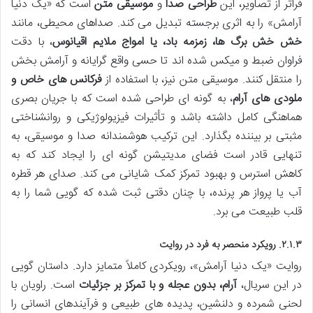
فراتر از تصاویر، این
طراحی صدا
و
موسیقی متن
است که «یک دنیا
آرامش» را به اثری برجسته تبدیل می کند. صداهای محیطی، مانند
خش خش برگ ها، زمزمه باد، یا امواج ملایم اقیانوس
، با دقت
فراوان ضبط و میکس شده اند تا حسی واقع گرایانه و آرامش بخش
را منتقل کنند. موسیقی متن نیز، با استفاده از
فرکانس های خاص و
ملودی های آرام
، به گونه ای طراحی شده است که با جریان بصری
هماهنگی کامل داشته باشد و تأثیرات فیزیولوژیکی و روانشناختی
مثبتی بر بیننده بگذارد. این ترکیب هوشمندانه صدا و موسیقی، به
تنهایی قادر است فضای مدیتیشن گونه ای را ایجاد کند که به
کاهش استرس و بهبود تمرکز کمک شایانی می کند. صدای هر قطره
آب یا پرواز هر پرنده، با چنان دقتی ثبت شده که گویی شما را به
قلب طبیعت می برد.
۲.۱.۳. رویکرد منحصر به فرد در روایت
روایت «یک دنیا آرامش»، رویکردی کاملاً متمایز دارد. داستان گویی
در این سریال،
آرام، بدون عجله و با تمرکز بر جزئیات
است. راویان با
لحنی شمرده و دلنشین، پدیده های طبیعی و فرآیندهای انسانی را