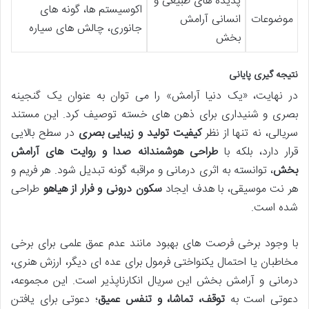
پدیده های طبیعی و
اکوسیستم ها، گونه های
موضوعات
انسانی آرامش
جانوری، چالش های سیاره
بخش
نتیجه گیری پایانی
در نهایت، «یک دنیا آرامش» را می توان به عنوان یک گنجینه
بصری و شنیداری برای ذهن های خسته توصیف کرد. این مستند
سریالی، نه تنها از نظر
کیفیت تولید و زیبایی بصری
در سطح بالایی
قرار دارد، بلکه با
طراحی هوشمندانه صدا و روایت های آرامش
بخش
، توانسته به اثری درمانی و مراقبه گونه تبدیل شود. هر فریم و
هر نت موسیقی، با هدف ایجاد
سکون درونی و فرار از هیاهو
طراحی
شده است.
با وجود برخی فرصت های بهبود مانند عدم عمق علمی برای برخی
مخاطبان یا احتمال یکنواختی فرمول برای عده ای دیگر، ارزش هنری،
درمانی و آرامش بخش این سریال انکارناپذیر است. این مجموعه،
دعوتی است به
توقف، تماشا، و تنفس عمیق
؛ دعوتی برای یافتن