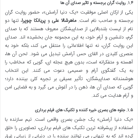
۱.۴. روایت گران برجسته و تاثیر صدای آن ها
یکی از ارکان اصلی موفقیت «یک دنیا آرامش»، حضور روایت گران
برجسته و صاحب نام است.
ماهرشالا علی
و
پریانکا چوپرا
، تنها دو
نام از لیست بلندبالایی از صداپیشگان معروف هستند که با صدای
گرم، دلنشین و آرام خود، به این مجموعه جان بخشیده اند. صدای
این روایت گران، نه تنها اطلاعاتی را منتقل می کند، بلکه خود به
عنصری کلیدی در القای حس آرامش تبدیل می شود. لحن آن ها،
آهسته و متفکرانه است، بدون هیچ عجله ای، گویی که مخاطب را
به یک گفتگوی آرام و صمیمی دعوت می کنند. این انتخاب
هوشمندانه صداپیشگان، تأثیر عمیقی بر تجربه کلی بیننده دارد؛
گویی که صدای آن ها، ذهن را در آغوش می گیرد و به فضایی امن
و آرام هدایت می کند.
۱.۵. جلوه های بصری خیره کننده و تکنیک های فیلم برداری
«یک دنیا آرامش» یک جشن بصری واقعی است. تیم سازنده با
استفاده از پیشرفته ترین تکنیک های فیلم برداری، تصاویری را خلق
کرده اند که به تنهایی می توانند بیننده را در دنیایی از زیبایی غرق