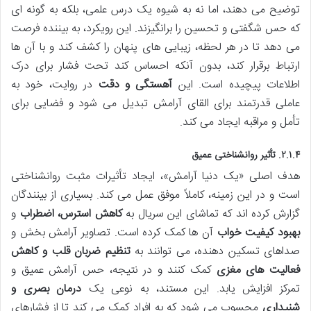
توضیح می دهند، اما نه به شیوه یک درس علمی، بلکه به گونه ای
که حس شگفتی و تحسین را برانگیزند. این رویکرد، به بیننده فرصت
می دهد تا در هر لحظه، زیبایی های پنهان را کشف کند و با آن ها
ارتباط برقرار کند، بدون آنکه احساس کند تحت فشار برای درک
اطلاعات پیچیده است. این
آهستگی و دقت
در روایت، خود به
عاملی قدرتمند برای القای آرامش تبدیل می شود و فضایی برای
تأمل و مراقبه ایجاد می کند.
۲.۱.۴. تأثیر روانشناختی عمیق
هدف اصلی «یک دنیا آرامش»، ایجاد تأثیرات مثبت روانشناختی
است و در این زمینه، کاملاً موفق عمل می کند. بسیاری از بینندگان
گزارش کرده اند که تماشای این سریال به
کاهش استرس، اضطراب
و
بهبود کیفیت خواب
آن ها کمک کرده است. تصاویر آرامش بخش و
صداهای تسکین دهنده، می توانند به
تنظیم ضربان قلب و کاهش
فعالیت های مغزی
کمک کنند و در نتیجه، حس آرامش عمیق و
تمرکز افزایش یابد. این مستند، به نوعی یک
درمان بصری و
شنیداری
محسوب می شود که به افراد کمک می کند تا از فشارهای