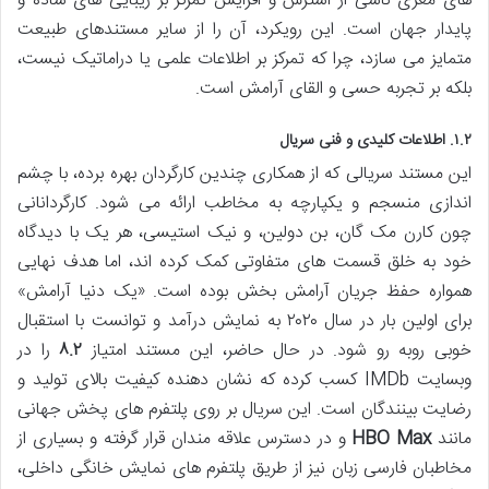
های مغزی ناشی از استرس و افزایش تمرکز بر زیبایی های ساده و
پایدار جهان است. این رویکرد، آن را از سایر مستندهای طبیعت
متمایز می سازد، چرا که تمرکز بر اطلاعات علمی یا دراماتیک نیست،
بلکه بر تجربه حسی و القای آرامش است.
۱.۲. اطلاعات کلیدی و فنی سریال
این مستند سریالی که از همکاری چندین کارگردان بهره برده، با چشم
اندازی منسجم و یکپارچه به مخاطب ارائه می شود. کارگردانانی
چون کارن مک گان، بن دولین، و نیک استیسی، هر یک با دیدگاه
خود به خلق قسمت های متفاوتی کمک کرده اند، اما هدف نهایی
همواره حفظ جریان آرامش بخش بوده است. «یک دنیا آرامش»
برای اولین بار در سال ۲۰۲۰ به نمایش درآمد و توانست با استقبال
خوبی روبه رو شود. در حال حاضر، این مستند امتیاز
۸.۲
را در
وبسایت IMDb کسب کرده که نشان دهنده کیفیت بالای تولید و
رضایت بینندگان است. این سریال بر روی پلتفرم های پخش جهانی
مانند
HBO Max
و در دسترس علاقه مندان قرار گرفته و بسیاری از
مخاطبان فارسی زبان نیز از طریق پلتفرم های نمایش خانگی داخلی،