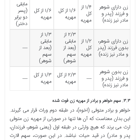
مابقی
زن دارای شوهر
۱/۴ از
۱/۶ از کل
۱/۶ از کل
(پسر
و فرزند (پدر و
کل
مهریه
مهریه
دو برابر
مادر نیز زنده)
مهریه
دختر)
۲/۳ از
۱/۳ از
زن دارای شوهر،
۱/۲ از
مابقی
مابقی
بدون فرزند (پدر
کل
(بعد از
(بعد از
—
و مادر نیز زنده)
مهریه
سهم
سهم
شوهر)
شوهر)
زن بدون شوهر
۲/۳ از کل
۱/۳ از کل
و فرزند (پدر و
—
—
مهریه
مهریه
مادر نیز زنده)
۳.۳. سهم خواهر و برادر از مهریه زن فوت شده
خواهر و برادر متوفی (اخوه)، در طبقه دوم وراث قرار می گیرند.
این بدان معناست که آن ها تنها در صورتی از مهریه زن متوفی
ارث می برند که هیچ وارثی در طبقه اول (یعنی شوهر، فرزندان،
پدر و مادر) در قید حیات نباشد. در این صورت، سهم الارث