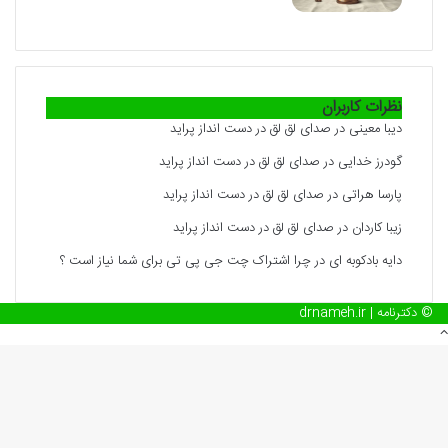
نظرات کاربران
دیبا معینی
در
صدای لق لق در دست انداز پراید
گودرز خدایی
در
صدای لق لق در دست انداز پراید
پارسا هراتی
در
صدای لق لق در دست انداز پراید
زیبا کاردان
در
صدای لق لق در دست انداز پراید
دایه بادکوبه ای
در
چرا اشتراک چت جی پی تی برای شما نیاز است ؟
© دکترنامه | drnameh.ir
دکمه
بازگشت
به
بالا