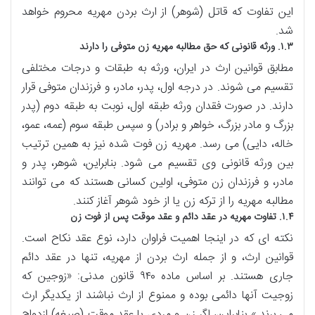
این تفاوت که قاتل (شوهر) از ارث بردن مهریه محروم خواهد
شد.
۱.۳. ورثه قانونی که حق مطالبه مهریه زن متوفی را دارند
مطابق قوانین ارث در ایران، ورثه به طبقات و درجات مختلفی
تقسیم می شوند. در درجه اول، پدر، مادر، و فرزندان متوفی قرار
دارند. در صورت فقدان ورثه طبقه اول، نوبت به طبقه دوم (پدر
بزرگ و مادر بزرگ، خواهر و برادر) و سپس طبقه سوم (عمه، عمو،
خاله، دایی) می رسد. مهریه زن فوت شده نیز به همین ترتیب
بین ورثه قانونی وی تقسیم می شود. بنابراین، شوهر، پدر و
مادر، و فرزندان زن متوفی، اولین کسانی هستند که می توانند
مطالبه مهریه را از ترکه زن یا از خود شوهر آغاز کنند.
۱.۴. تفاوت مهریه در عقد دائم و عقد موقت پس از فوت زن
نکته ای که در اینجا اهمیت فراوان دارد، نوع عقد نکاح است.
قوانین ارث، و از جمله ارث بردن از مهریه، تنها در عقد دائم
جاری هستند. بر اساس ماده ۹۴۰ قانون مدنی: «زوجین که
زوجیت آنها دائمی بوده و ممنوع از ارث نباشند از یکدیگر ارث
می برند.» بنابراین، اگر زن و مردی با عقد موقت (صیغه) ازدواج