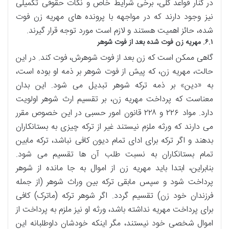
در کنار قواعد کلی، برخی شرایط خاص و نکات حقوقی تکمیلی
نیز وجود دارند که در مواجهه با پرونده های مهریه زن فوت
شده، حائز اهمیت هستند و لازم است مورد توجه قرار گیرند.
۶.۱. مهریه زن فوت شده بعد از فوت شوهر
گاهی ممکن است که زن بعد از فوت شوهرش، فوت کند. در این
حالت، مهریه زن، که پیش از فوت شوهر بر ذمه او بوده است،
به «دین» بر ذمه ترکه شوهر تبدیل می شود. این بدان
معناست که پرداخت مهریه زن، بر تقسیم ارث شوهر اولویت
دارد. مواد ۲۲۶ و ۲۲۸ قانون امور حسبی در این خصوص مقرر
می دارند که ورثه ملزم نیستند غیر از ترکه چیزی به بستانکاران
بدهند و اگر ترکه برای ادای تمام دیون کافی نباشد، ترکه مابین
تمام بستانکاران به نسبت طلب آن ها تقسیم می شود.
بنابراین، ابتدا باید مهریه زن از اموال به جا مانده از شوهر
پرداخت شود و سپس مابقی ترکه بین وراث شوهر (از جمله
فرزندان خود زن) تقسیم گردد. اگر شوهر ترکه (ماترک) کافی
برای پرداخت مهریه نداشته باشد، ورثه او نیز ملزم به پرداخت از
اموال شخصی خود نیستند، مگر اینکه خودشان داوطلبانه این