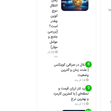
زمان
انتقال
ی
دوج
کوین
چقدر
است؟
(بررسی
جامع و
عوامل
موثر)
29 آذر
ماه
اختلال در صرافی کوینکس
| علت، زمان و آخرین
وضعیت
14 آذر ماه
خرید تتر ارزان قیمت و
لحظه‌ای | با کمترین کارمزد
و بهترین نرخ
13 آذر ماه