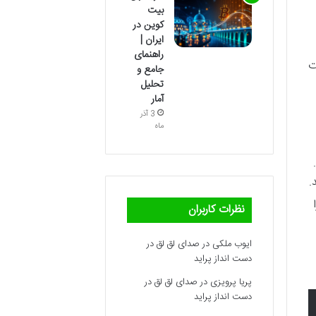
بیت
کوین در
ایران |
راهنمای
ت
جامع و
تحلیل
آمار
3 آذر
ماه
.
نظرات کاربران
ایوب ملکی
در
صدای لق لق در
دست انداز پراید
پریا پرویزی
در
صدای لق لق در
دست انداز پراید