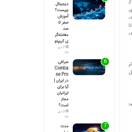
هی از
دیجیتال
ی
چیست؟
آموزش
،
صفر تا
ا
صد
،
معامله‌گر
ی کریپتو
7 دی
ماه
صرافی
 و متاثر
Coinba
ل
se Pro
در ایران |
آیا برای
ایرانیان
مجاز
ی
است؟
3 دی
ماه
مدت