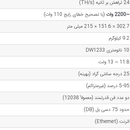
24 تراهش بر ثانیه (TH/s)
~2200 وات
(با تصحیح خطای رایج 110 وات)
302.7 × 151.6 × 215 میلی متر
9.2 کیلوگرم
10 نانومتری DW1233
11.8 ~ 13 ولت
25 درجه سانتی گراد (بهینه)
5-95 درصد (غیرمتراکم)
دو عدد فن قدرتمند (معمولاً 12038)
حدود 75 دسی بل (DB)
اترنت (Ethernet)