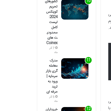
کشورهای
تحریم
کوینکس
ها می
2024:
م
لیست
.
کامل
محدودی
ت های
Coinex
7 آذر
ماه
مدرک
معامله
گری بازار
سرمایه |
ورود به
ترید
حرفه ای
5 آذر
ی
ماه
ا
خریداران