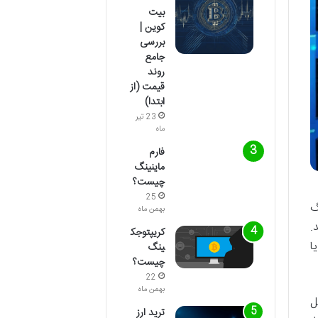
بیت
کوین |
بررسی
جامع
روند
قیمت (از
ابتدا)
23 تیر
ماه
فارم
ماینینگ
چیست؟
25
نگ
بهمن ماه
.
کریپتوجک
ا
ینگ
چیست؟
22
بهمن ماه
ل
ترید ارز