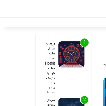
ورود به
صرافی
هات
بیت:
Hotbit
فعالیت
خود را
متوقف
کرد
10
مرداد ماه
نمودار
سالانه