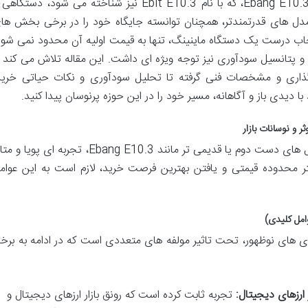
اقتصادی و درک نوسانات بازار است. ماینر Ebang E10.3، که با نام Ebit E10.3 نیز شناخته می شود، دستگا
ل های قدرتمندتر، همچنان توانسته جایگاه خود را در برخی بخش ها
تخاب درست یک دستگاه ماینینگ، تنها به قیمت اولیه آن محدود نمی شود
 و پتانسیل سودآوری نیز توجه ویژه ای داشت. این مقاله تلاش می کند ت
ت گذاری و مشخصات فنی گرفته تا تحلیل سودآوری و نکات حیاتی خرید
با دیدی باز و آگاهانه، مسیر خود را در این حوزه پرنوسان پیدا کنید.
بررسی قیمت یک دستگاه ماینر، به ویژه مدل های دست دوم یا قدیمی تر مانند Ebang E10.3، تجربه ای پویا
ر محدوده قیمتی و یافتن بهترین فرصت خرید، لازم است به این عوام
اوری های نوظهور، تحت تاثیر مولفه های متعددی است که در ادامه به برخ
ارزهای دیجیتال:
تجربه ثابت کرده است که رونق بازار ارزهای دیجیتال و