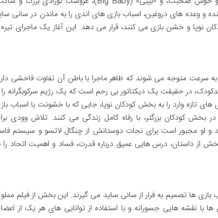
است، «کن» (Ken)، عروسک شیک پوش و خوش صحبت، و «بیبی» (Big Baby)، عروسک نوزادی بزرگ و س
نده و وعده های دروغین، اسباب بازی های اندی را به ماندن در سانی سای
ان نوپا و خشن بازی می کنند، قرار می دهد. این آغاز یک ماجرای تیره 
 به سرعت متوجه می شوند که ظاهر ماجرا با باطن آن تفاوت فاحشی دارد
مهدکودک، در حقیقت یک دیکتاتور بی رحم است که یک رژیم سرکوبگرانه را ب
 های تازه وارد را به بخش کودکان نوپا، جایی که با خشونت با اسباب باز
ر بخش کودکان بزرگتر، با رفاه کامل زندگی می کنند. تلاش وودی برا
و او مجبور است برای نجات دوستانش از چنگال لاتسو و سیستم فاس
ش از داستان، درس هایی عمیق درباره قدرت، فساد و اهمیت اتحاد را ب
بازی ها تصمیم به فرار از سانی ساید می گیرند. این بخش از فیلم مملو ا
 با نقشه هایی جسورانه و با استفاده از توانایی های هر یک از اعضا