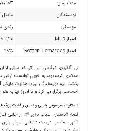
مدت زمان
۱۰۳ دقیقه
نویسندگان
مایکل آ
موسیقی
رندی ن
امتیاز IMDb
۸.۳/۱۰
امتیاز Rotten Tomatoes
۹۸%
لی آنکریچ، کارگردان این اثر، که پیش از
همکاری کرده بود، به خوبی توانست نبض داس
بکشد. تیم نویسندگی نیز با هدایت مایکل آ
احساسی برقرار می کرد و تا امروز نیز به عن
داستان: ماجراجویی پایانی و لمس واقعیت بزرگسال
قصه «داستان اسباب
قرار دارد. اسباب بازی هایش، وودی، باز لا