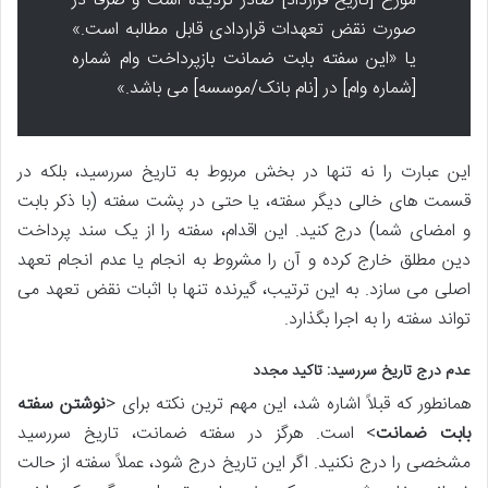
مورخ [تاریخ قرارداد] صادر گردیده است و صرفاً در
صورت نقض تعهدات قراردادی قابل مطالبه است.»
یا «این سفته بابت ضمانت بازپرداخت وام شماره
[شماره وام] در [نام بانک/موسسه] می باشد.»
این عبارت را نه تنها در بخش مربوط به تاریخ سررسید، بلکه در
قسمت های خالی دیگر سفته، یا حتی در پشت سفته (با ذکر بابت
و امضای شما) درج کنید. این اقدام، سفته را از یک سند پرداخت
دین مطلق خارج کرده و آن را مشروط به انجام یا عدم انجام تعهد
اصلی می سازد. به این ترتیب، گیرنده تنها با اثبات نقض تعهد می
تواند سفته را به اجرا بگذارد.
عدم درج تاریخ سررسید: تاکید مجدد
همانطور که قبلاً اشاره شد، این مهم ترین نکته برای <
نوشتن سفته
بابت ضمانت
> است. هرگز در سفته ضمانت، تاریخ سررسید
مشخصی را درج نکنید. اگر این تاریخ درج شود، عملاً سفته از حالت