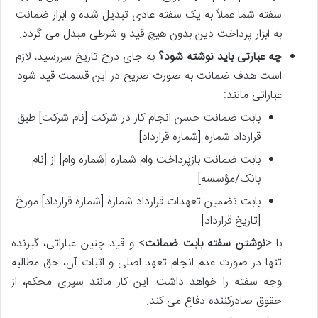
سفته شما عملاً به یک سفته عادی تبدیل شده و ابزار ضمانت
به ابزار پرداخت دین بدون هیچ قید و شرطی مبدل می گردد.
چه عبارتی باید نوشته شود؟
به جای درج تاریخ سررسید، لازم
است هدف ضمانت به صورت صریح در این قسمت قید شود.
عباراتی مانند:
بابت ضمانت حسن انجام کار در شرکت [نام شرکت] طبق
قرارداد شماره [شماره قرارداد]
بابت ضمانت بازپرداخت وام شماره [شماره وام] از [نام
بانک/مؤسسه]
بابت تضمین تعهدات قرارداد شماره [شماره قرارداد] مورخ
[تاریخ قرارداد]
با <
نوشتن سفته بابت ضمانت
> و قید چنین عباراتی، گیرنده
تنها در صورت عدم انجام تعهد اصلی و اثبات آن، حق مطالبه
وجه سفته را خواهد داشت. این کار مانند سپری محکم، از
حقوق صادرکننده دفاع می کند.