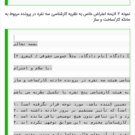
نمونه ۲: لایحه اعتراض خاص به نظریه کارشناسی سه نفره در پرونده مربوط به
حادثه کار/ساخت و ساز
بسمه تعالی

ریاست محترم شعبه [شماره شعبه] دادگاه [نام دادگاه، مثلاً عمومی حقوقی / کیفری ۲]

با سلام و احترام،

ارشناسی هیئت سه نفره در پرونده حادثه کار/ساخت و ساز
ر به هیئت کارشناسی پنج نفره یا تکمیل نظریه می باشم:
۱. عدم بازدید جامع از محل حادثه: کارشناسان محترم، با وجود تصریح در قرار کارشناسی، اقدام به بازدید دقیق و جامع از [شرح دقیق محل حادثه، مثلاً: کلیه نقاط کارگاه/تمامی طبقات ساختمان درگیر حادثه] ننموده اند. تصاویر [عکس شماره ...] و اظهارات شهود [نام شهود] که در پرونده موجود است، نشان می دهد که [شرح نقص بازدید، مثلاً: برخی از بخش های حیاتی که می توانست در علت حادثه تعیین کننده باشد، مورد توجه قرار نگرفته است].

۲. نادیده گرفتن استانداردهای ایمنی: نظریه کارشناسی در تعیین میزان قصور/تقصیر، استانداردهای ایمنی [ذکر استاندارد مربوطه، مثلاً: ملی ساختمان مبحث ۱۲] و [ذکر آیین نامه مربوطه، مثلاً: آیین نامه ایمنی کار در ارتفاع] را به درستی لحاظ نکرده است. به عنوان مثال، [شرح موردی که استاندارد رعایت نشده، مثلاً: عدم وجود نرده حفاظتی در زمان حادثه که در گزارش کارفرما ذکر شده، مورد بررسی قرار نگرفته است] که تأثیر مستقیم بر بروز حادثه داشته است.

۳. تناقض با نظر پزشک قانونی/مهندسی: در حالی که نظریه پزشک قانونی/مهندس ناظر در خصوص [موضوع مورد تناقض، مثلاً: شدت جراحات/میزان آسیب وارده به سازه] کاملاً صریح است، نظریه کارشناسی در بخش [ذکر بخش مربوطه] با آن در تناقض آشکار قرار دارد و این تناقض بدون هیچ توضیحی باقی مانده است.

۴. عدم بررسی سوابق مشابه: در پرونده های مشابه و در همین کارگاه/پروژه، سوابق [ذکر سابقه، مثلاً: نقص فنی در دستگاه/عدم آموزش نیروی کار] وجود داشته که می توانست در تشخیص علت حادثه فعلی مؤثر باشد، اما کارشناسان محترم به این سوابق توجهی نکرده اند.

ه نفره، از آن مقام عالی تقاضا دارم دستور مقتضی جهت: