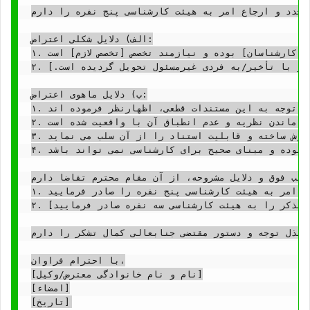
مجدد و ارجاع امر به هیئت کارشناسی پنج نفره را دارم:
الف) دلایل شکلی اعتراض:

۱. عدم رعایت صلاحیت تخصصی: نظریه کارشناسی [مورد اعتراض] بیانگر عدم اشراف کامل کارشناسان محترم به ابعاد [نام حوزه تخصصی مرتبط با پرونده] است. به عنوان مثال، در بخش [ذکر بخش مربوطه از نظریه]، اظهارنظر [شرح مختصر اظهارنظر]، خارج از حیطه تخصصی [تخصص کارشناسان] بوده و نیازمند تخصص [تخصص لازم] است.

۲. نقص در ابلاغ: [در صورتی که نقص در ابلاغ وجود دارد، به طور دقیق آن را شرح دهید، مثلاً: نظریه کارشناسی به آدرس صحیح اینجانب/موکل ابلاغ نشده و با تأخیر/به فردی غیرمسئول تحویل گردیده است.]

ب) دلایل ماهوی اعتراض:

۱. مغایرت با مستندات پرونده: نظریه کارشناسی در بخش [ذکر بخش مربوطه از نظریه] مبنی بر [شرح نظر کارشناسی مورد اعتراض]، با اسناد و مدارک قطعی موجود در پرونده از جمله [نام مدرک، مثلاً: قرارداد شماره ...] و [نام مدرک دیگر، مثلاً: فاکتور خرید ...] که در صفحات [شماره صفحات مربوطه] پرونده موجود است، مغایرت آشکار دارد. کارشناسان محترم بدون توجه به این مستندات قطعی، اظهارنظر فرموده اند.

۲. عدم بررسی جامع جوانب موضوع: کارشناسان محترم در نظریه خود، به [نام جنبه ای که بررسی نشده است، مثلاً: تاثیر تغییرات قیمت بازار بر ارزش ملک] که از ابعاد اساسی موضوع کارشناسی بوده و به وضوح در قرار ارجاع امر به کارشناسی نیز قید شده بود، به هیچ وجه نپرداخته اند. این عدم بررسی جامع، باعث ناقص ماندن نظریه و عدم انطباق آن با واقعیت شده است.

۳. ابهام و تناقض در نظریه: در بند [شماره بند] نظریه، [شرح بخشی از نظریه] مطرح شده است، در حالی که در بند [شماره بند دیگر]، [شرح بخش متناقض] بیان گردیده است. این تناقض درونی، اعتبار نظریه را مخدوش ساخته و قابلیت استناد را از آن سلب می نماید.

۴. استناد به اطلاعات نادرست: کارشناسان محترم در اظهارنظر خود، به [اطلاعات نادرست مورد استناد] استناد کرده اند، حال آنکه با توجه به [توضیح دلیل نادرستی اطلاعات، مثلاً: گزارش رسمی سازمان هواشناسی/سند مالکیت رسمی] این اطلاعات نادرست بوده و مبنای صحیح برای کارشناسی نمی تواند باشد.

اتب فوق و دلایل مشروحه، از آن مقام محترم تقاضا دارم:
۱. ضمن پذیرش اعتراض به نظریه کارشناسی هیئت سه نفره، دستور ارجاع امر به هیئت کارشناسی پنج نفره را صادر فرمایید.

۲. [در صورت لزوم، درخواست تکمیل یا رفع نقص توسط هیئت سه نفره را مطرح کنید، مثلاً: در غیر این صورت، دستور تکمیل و رفع نواقص فوق الذکر را به هیئت کارشناسی سه نفره صادر فرمایید.]

ز بذل توجه و دستور مقتضی جنابعالی کمال تشکر را دارم.
با احترام فراوان،

[نام و نام خانوادگی معترض/وکیل]

[امضاء]
