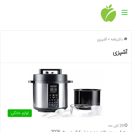
منو
دکترنامه
>
آشپزی
آشپزی
لوازم خانگی
29 آبان ماه