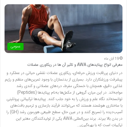
عمومی
19 آبان ماه
معرفی انواع پپتایدهای AWA و تاثیر آن ها در ریکاوری عضلات
در دنیای پررقابت ورزش حرفه‌ای، ریکاوری عضلات نقشی حیاتی در عملکرد و
پیشرفت ورزشکاران دارد. بسیاری از بدنسازان با وجود تمرین‌های منظم و رژیم
غذایی دقیق، همچنان با خستگی مفرط، دردهای عضلانی و کندی رشد
مواجه‌اند. در این میان، گروهی از مکمل‌ها به‌نام پپتایدها (Peptides)
توانسته‌اند نگاه علم و ورزش را به خود جلب کنند. پپتایدها ترکیباتی پروتئینی
با ساختاری هوشمند هستند که می‌توانند فرآیند بازسازی و ترمیم بافت‌های
آسیب‌دیده را تسریع کنند و در عین حال، سطح طبیعی هورمون رشد (GH) را
در بدن بالا ببرند. برند بین‌المللی AWA یکی از تولیدکنندگان معتبر این
ترکیبات است که با بهره‌گیری…