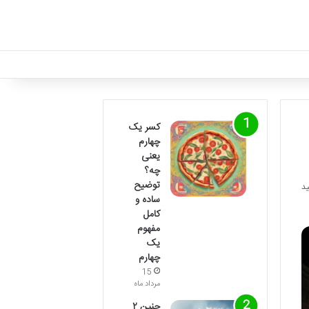
کسر یک
چهارم
یعنی
چه؟
توضیح
ساده و
کامل
مفهوم
یک
چهارم
15
مرداد ماه
جنین ۲