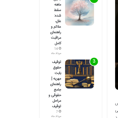
ماهه
سقط
شده:
علل،
علائم و
راهنمای
مراقبت
کامل
14
مرداد ماه
توقیف
حقوق
بابت
مهریه |
راهنمای
جامع
حقوقی و
مراحل
س
توقیف
ی
7
مرداد ماه
د