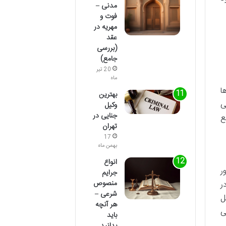
مدنی –
فوت و
مهریه در
عقد
(بررسی
جامع)
20 تیر
ماه
ا
بهترین
ی
وکیل
جنایی در
ع
تهران
17
بهمن ماه
انواع
ر
جرایم
منصوص
ر
شرعی –
ل
هر آنچه
ی
باید