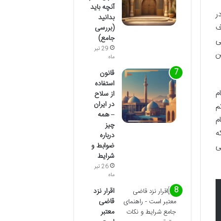
آنچه باید
ر
بدانید
ف
(بررسی
جامع)
ی
29 تیر
ن
ماه
قانون
استفاده
م
از سلاح
در ایران
م
– همه
م
چیز
ه
درباره
ضوابط و
ی
شرایط
26 تیر
ماه
اقرار نزد
قاضی
معتبر