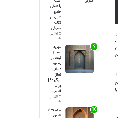
است –
راهنمای
جامع
شرایط و
نکات
حقوقی
امور
26 تیر
ماه
ل
مهریه
ع
بعد از
ن
فوت زن
به چه
کسانی
تعلق
ر
میگیرد؟ |
ن
وراث
ا
قانونی
25 تیر
ماه
ماده ۱۱۲۹
قانون
د