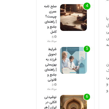
صلح نامه
عمری
چیست؟
ا
| راهنمای
ل
جامع و
ی
کامل
6
ض
مرداد ماه
ه
شرایط
تحویل
فرزند به
ن
بهزیستی
| راهنمای
ک
جامع و
ی
قانونی
و
3
مرداد ماه
و
نوشیدنی
الکلی در
ایران | هر