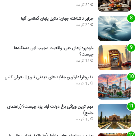
30 آذر ماه
جزایر ناشناخته جهان: دلایل پنهان گمنامی آنها
20 آذر ماه
خودپردازهای دبی: واقعیت عجیب این دستگاه‌ها
چیست؟
15 آذر ماه
۱۰ پرطرفدارترین جاذبه های دیدنی تبریز | معرفی کامل
15 آذر ماه
مهم ترین ویژگی باغ دولت آباد یزد چیست؟ (راهنمای
جامع)
13 آذر ماه