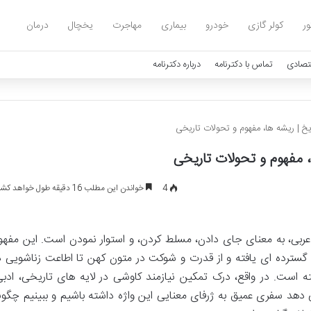
ور
کولر گازی
خودرو
بیماری
مهاجرت
یخچال
درمان
تصادی
تماس با دکترنامه
درباره دکترنامه
یخ | ریشه ها، مفهوم و تحولات تاریخی
، مفهوم و تحولات تاریخی
4
خواندن این مطلب 16 دقیقه طول خواهد کشید
 عربی، به معنای جای دادن، مسلط کردن، و استوار نمودن است. این مفهو
ی گسترده ای یافته و از قدرت و شوکت در متون کهن تا اطاعت زناشویی د
ته است. در واقع، درک تمکین نیازمند کاوشی در لایه های تاریخی، ادبی
دهد سفری عمیق به ژرفای معنایی این واژه داشته باشیم و ببینیم چگون