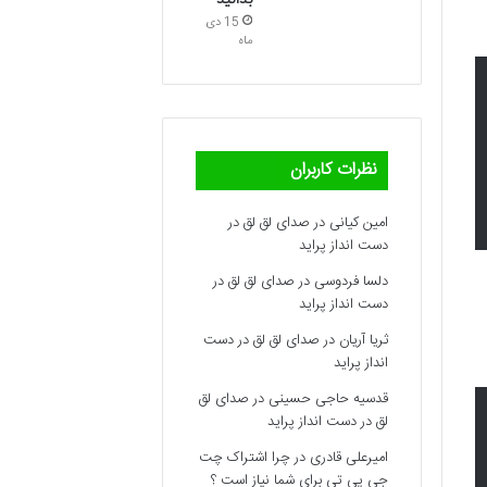
بدانید
15 دی
ماه
نظرات کاربران
امین کیانی
در
صدای لق لق در
دست انداز پراید
دلسا فردوسی
در
صدای لق لق در
دست انداز پراید
ثریا آریان
در
صدای لق لق در دست
انداز پراید
قدسیه حاجی حسینی
در
صدای لق
لق در دست انداز پراید
امیرعلی قادری
در
چرا اشتراک چت
جی پی تی برای شما نیاز است ؟