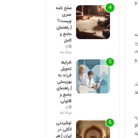
و
صلح نامه
عمری
چیست؟
| راهنمای
جامع و
ه
کامل
د
6
،
مرداد ماه
و
شرایط
تحویل
فرزند به
بهزیستی
د
| راهنمای
ط
جامع و
قانونی
3
مرداد ماه
،
نوشیدنی
و
الکلی در
ه
ایران | هر