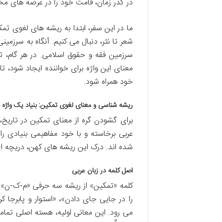
در گذر زمان، قامت خود را در عرصه های 
ما در این سفر، ابتدا به ریشه های لغوی تم
شعر تا نثر، دنبال می کنیم. آنگاه به سرزم
سرزمین فقه و حقوق اسلامی. در هر گام، ت
معنای این واژه برای خواننده ایجاد شود، ت
خود همراه شود.
ریشه شناسی و معنای لغوی تمکین: بنیاد یک واژه
برای گشودن گره از معنای تمکین در تاریخ، 
عربی برخاسته و با خود مفاهیمی بنیادی ر
شده اند. درک این ریشه های کهن، دریچه 
اصل کلمه در زبان عربی
کلمه «تمکین» از ریشه سه حرفی «م-ک-ن» در
را در جایی جای دادن»، «استوار و پابرجا 
می رود. این معانی اولیه، هسته اصلی تما