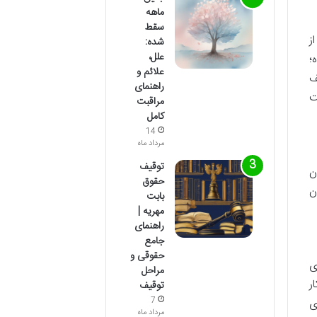
ماهه
سقط
ز
شده:
علل،
؛
علائم و
ف
راهنمای
ت
مراقبت
کامل
14
مرداد ماه
توقیف
ن
حقوق
ن
بابت
مهریه |
راهنمای
جامع
حقوقی و
ی
مراحل
ر
توقیف
ی
7
مرداد ماه