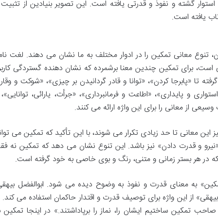
 استوار گشته و نفوذ و قدرتی یافته است. این تصویر بنیادین از تثبیت 
تاب یافته است.
ن، تنوع معانی تمکین را در ادوار مختلف به ما نشان می دهند. لغت نام
 است، برای تمکین چندین معنا برشمرده که نشان دهنده گستردگی کاربر
 تا «پابرجا کردن»، «توانا و قادر گردانیدن بر چیزی»، «شوکت و وقار»
اری و پایداری»، «اطاعت و فرمانبرداری»، «جرأت، یارائی، توانایی»، 
سیعی از معانی را برای این واژه ارائه می کنند.
ین معانی تا حد زیادی تکرار می شوند، با این تأکید که تمکین می توان
«نیرو و قدرت دادن» نیز باشد. این تنوع نشان می دهد که تمکین نه فق
که در هر بستر زمانی و متنی، رنگ و بوی خاصی به خود گرفته است.
تمکین» به معنای قدرت و نفوذ به وضوح دیده می شود. ابوالفضل بیهقی
قی» از این واژه برای توصیف قدرت و اقتدار حاکمان استفاده می کند. ا
حب تمکین ساختیم ایشان را، نماز را برپاداشتند.» در اینجا تمکین ب