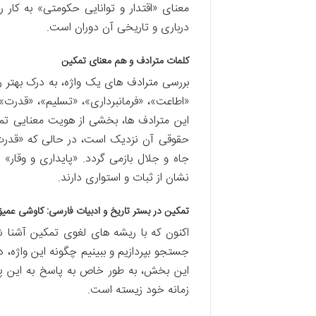
معنای «اقتدار و توانایی حکومتی» به کار
درباری و تاریخی آن دوران است.
کلمات مترادف و هم معنای تمکین
بررسی مترادف های یک واژه، به درک بهتر 
«اطاعت»، «فرمانبرداری»، «تسلیم»، «قدرت»، 
این مترادف ها، بخشی از هویت معنایی تمک
حقوقی آن نزدیک است، در حالی که «قدرت و
جاه و جلال بازمی گردد. «پایداری و وقار» ن
نشان از ثبات و استواری دارند.
تمکین در بستر تاریخ و ادبیات فارسی: کاوشی عمی
اکنون که با ریشه های لغوی تمکین آشنا ش
جستجو بپردازیم و ببینیم چگونه این واژه، د
این بخش، به طور خاص به پاسخ به این پر
زمانه خود زیسته است.