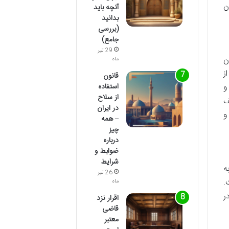
ن
آنچه باید
بدانید
(بررسی
جامع)
29 تیر
ن
ماه
ز
قانون
و
استفاده
از سلاح
ف
در ایران
و
– همه
چیز
درباره
ضوابط و
شرایط
ه
26 تیر
.
ماه
ر
اقرار نزد
قاضی
معتبر