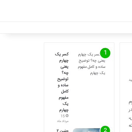
کسر یک
چهارم
یعنی
چه؟
توضیح
ساده و
کامل
مفهوم
م
یک
ر
چهارم
،
15
مرداد ماه
ه
جنین ۲