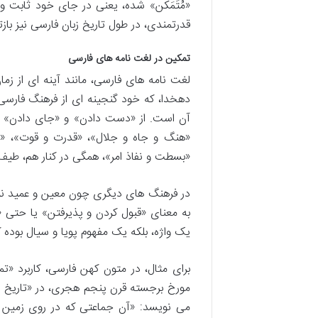
«مُتَمَکِّن» شده، یعنی در جای خود ثابت و
قدرتمندی، در طول تاریخ زبان فارسی نیز باز
تمکین در لغت نامه های فارسی
لغت نامه های فارسی، مانند آینه ای از زما
دهخدا، که خود گنجینه ای از فرهنگ فارسی
آن است. از «دست دادن» و «جای دادن» گرفته
«هنگ و جاه و جلال»، «قدرت و قوت»، «استو
«بسطت و نفاذ امر»، همگی در کنار هم، طیف و
در فرهنگ های دیگری چون معین و عمید نیز ا
به معنای «قبول کردن و پذیرفتن» یا حتی 
یک واژه، بلکه یک مفهوم پویا و سیال بوده 
برای مثال، در متون کهن فارسی، کاربرد «
مورخ برجسته قرن پنجم هجری، در «تاریخ بیه
می نویسد: «آن جماعتی که در روی زمین صا