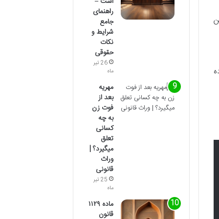
است –
راهنمای
ن
جامع
شرایط و
نکات
حقوقی
26 تیر
ه
ماه
مهریه
بعد از
فوت زن
به چه
کسانی
تعلق
میگیرد؟ |
وراث
قانونی
25 تیر
ماه
ماده ۱۱۲۹
قانون