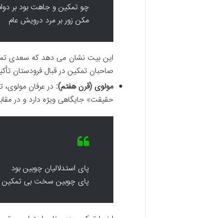
چو تمکین و جاهت بود بر دوام
مکن زور بر مرد درویش عام
این بیت نشان می دهد که سعدی تمکین
صاحبان تمکین در قبال فرودستان تأکید
مولوی (قرن هفتم):
در عرفان مولوی، ت
حقیقت» جایگاهی ویژه دارد و در مقابل
پای استدلالیان چوبین بود
پای چوبین سخت بی تمکین ب