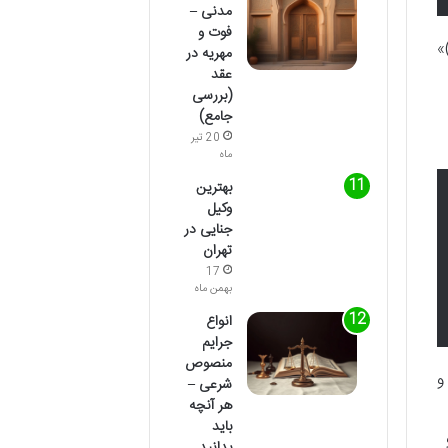
مدنی –
فوت و
»
مهریه در
عقد
(بررسی
جامع)
20 تیر
ماه
بهترین
وکیل
جنایی در
تهران
17
بهمن ماه
انواع
جرایم
منصوص
و
شرعی –
هر آنچه
باید