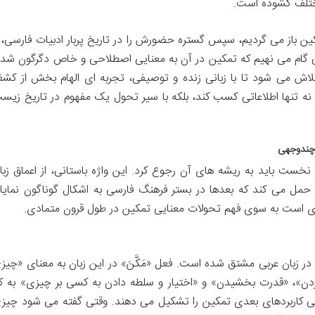
مختلف گشوده است.
کین باز می گردیم، سپس گستره حضورش را در تاریخ پربار ادبیات فارسی، ا
ینی گام می نهیم که تمکین در آن به معنایی اصطلاحی و خاص دگرگون شده
لاش می شود تا با زبانی زنده و توصیفی، تجربه ای الهام بخش از کش
ا نه تنها اطلاعاتی کسب کند، بلکه با سیر تحول یک مفهوم در تاریخ زیس
 چندوجهی
نخست باید به ریشه های آن رجوع کرد. این واژه باستانی، از اعماق زبا
ا حمل می کند که بعدها در بستر فرهنگ فارسی به اشکال گوناگون نمایا
ای است به سوی فهم تحولات معنایی تمکین در طول قرون متمادی.
 زبان عربی مشتق شده است. فعل «مَکَّنَ» در این زبان به معنای «چیز
کردن»، «قدرت بخشیدن» و «اختیار و سلطه دادن به کسی بر چیزی» به کا
می کاربردهای بعدی تمکین را تشکیل می دهند. وقتی گفته می شود چیز