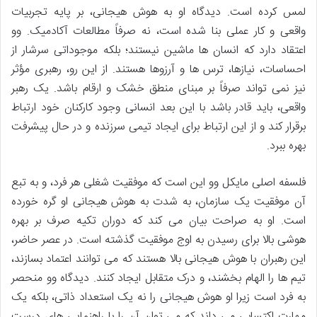
لمس کرده است. دیدگاه او به هوش هیجانی، بر پایه تجربیات
واقعی و کار عملی بنا شده است، نه صرفاً مطالعات آکادمیک. وو
اعتقاد دارد که انسان ها ماشین نیستند؛ بلکه موجوداتی سرشار از
احساسات، نیازها، ترس ها و آرزوها هستند. از این رو، رهبری مؤثر
نیز نمی تواند صرفاً بر مبنای منطق خشک و ارقام باشد. یک رهبر
واقعی، باید قادر باشد با این بعد انسانی وجود کارکنان خود ارتباط
برقرار کند و از این ارتباط برای ایجاد تیمی سرزنده و در حال پیشرفت
بهره ببرد.
فلسفه اصلی مایکل وو این است که موفقیت شغلی هر فرد، و به تبع
آن موفقیت یک سازمان، به شدت به هوش هیجانی او گره خورده
است. او به صراحت بیان می کند که دوران تکیه صرف بر بهره
هوشی بالا برای رسیدن به اوج موفقیت گذشته است. در عصر حاضر،
این رهبران با هوش هیجانی بالا هستند که می توانند اعتماد بسازند،
تیم ها را الهام بخشند، و درک متقابل ایجاد کنند. دیدگاه وو منحصر
به فرد است زیرا او هوش هیجانی را نه یک استعداد ذاتی، بلکه یک
مهارت اکتسابی می داند که می توان آن را با راهنمایی های درست