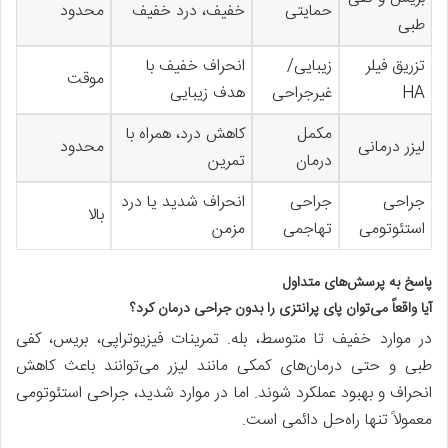
حمایتی
خفیف، درد خفیف
محدود
طبی
تزریق فیلر
زیبایی/
انحراف خفیف با
موقت
HA
غیرجراحی
هدف زیبایی
مکمل
کاهش درد، همراه با
لیزر درمانی
محدود
درمان
تمرین
جراحی
جراحی
انحراف شدید یا درد
بالا
استئوتومی
تهاجمی
مزمن
پاسخ به پرسش‌های متداول
آیا واقعاً می‌توان پای پرانتزی را بدون جراحی درمان کرد؟
در موارد خفیف تا متوسط، بله. تمرینات فیزیوتراپی، بریس، کفی
طبی و حتی درمان‌های کمکی مانند لیزر می‌توانند باعث کاهش
انحراف و بهبود عملکرد شوند. اما در موارد شدید، جراحی استئوتومی
معمولاً تنها راه‌حل دائمی است.