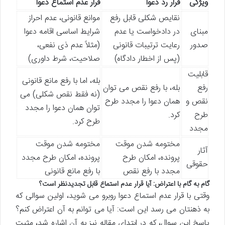
ویژگی
قرار رد دعوا
قرار عدم استماع دعوا
نقایص شکلی قابل رفع
موانع قانونی، عدم احراز
مبنای
در دادخواست یا عدم
شرایط اساسی اقامه دعوا
صدور
رعایت ترتیبات قانونی
(مثلاً عدم ذی نفعی،
(پس از اخطار دادگاه)
صلاحیت، شرط داوری)
قابلیت
بله، اما با رفع مانع قانونی
رفع
بله، با رفع نقص می توان
(نه فقط نقص شکلی) می
نقص و
همان دعوا را مجدد طرح
توان همان دعوا را مجدد
طرح
کرد.
طرح کرد.
مجدد
مختومه شدن موقت
مختومه شدن موقت
آثار
پرونده، امکان طرح
پرونده، امکان طرح مجدد
حقوقی
مجدد با رفع نقص
با رفع مانع قانونی
گام به گام با اعتراض: آیا قرار عدم استماع قابل تجدیدنظر است؟
وقتی با قرار عدم استماع دعوا روبرو می شوید، اولین سوالی که
به ذهنتان می رسد این است: آیا می توانم به آن اعتراض کنم؟
پاسخ این سوال، که در ابتدای مقاله نیز به آن اشاره شد، مثبت