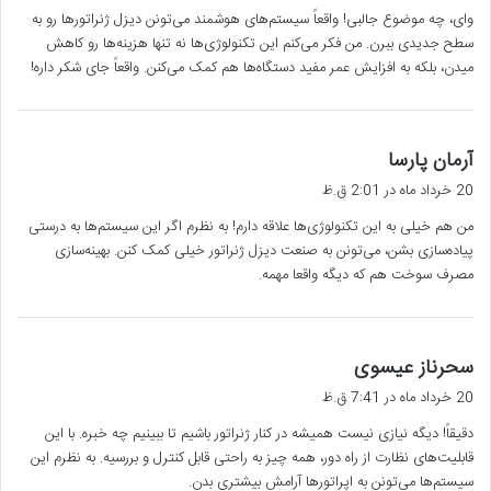
وای، چه موضوع جالبی! واقعاً سیستم‌های هوشمند می‌تونن دیزل ژنراتورها رو به
:
سطح جدیدی ببرن. من فکر می‌کنم این تکنولوژی‌ها نه تنها هزینه‌ها رو کاهش
میدن، بلکه به افزایش عمر مفید دستگاه‌ها هم کمک می‌کنن. واقعاً جای شکر داره!
گ
آرمان پارسا
ف
20 خرداد ماه در 2:01 ق.ظ
ت
من هم خیلی به این تکنولوژی‌ها علاقه دارم! به نظرم اگر این سیستم‌ها به درستی
:
پیاده‌سازی بشن، می‌تونن به صنعت دیزل ژنراتور خیلی کمک کنن. بهینه‌سازی
مصرف سوخت هم که دیگه واقعا مهمه.
گ
سحرناز عیسوی
ف
20 خرداد ماه در 7:41 ق.ظ
ت
دقیقاً! دیگه نیازی نیست همیشه در کنار ژنراتور باشیم تا ببینیم چه خبره. با این
:
قابلیت‌های نظارت از راه دور، همه چیز به راحتی قابل کنترل و بررسیه. به نظرم این
سیستم‌ها می‌تونن به اپراتورها آرامش بیشتری بدن.