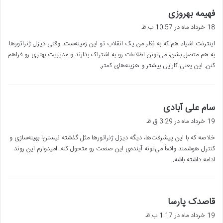
گ
فهیمه بهروزی
ف
18 خرداد ماه در 10:57 ب.ظ
ت
اینترنت اشیاء هم که به نظر من یک انقلاب تو این زمینه‌ست. وقتی دیزل ژنراتورها
:
به هم متصل بشن، می‌تونن اطلاعات رو به اشتراک بذارند و مدیریت بهتری رو فراهم
کنن. این یعنی کارایی بیشتر و هزینه‌های کمتر.
گ
سام علی آبادی
ف
19 خرداد ماه در 3:29 ق.ظ
ت
خلاصه که با این پیشرفت‌ها، دیگه دیزل ژنراتورها مثل گذشته نیستن! بهینه‌سازی و
:
کنترل هوشمند واقعاً می‌تونه آینده‌ی این صنعت رو متحول کنه. امیدوارم این روند
ادامه داشته باشه.
گ
قاصدک پارسا
ف
19 خرداد ماه در 1:17 ب.ظ
ت