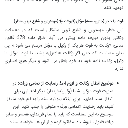
جدی هموار کند. این خطرات می توانند سرمایه شما را به شدت
تهدید کنند.
فوت یا حجر (جنون، سفه) موکل (فروشنده):
(مهمترین و شایع ترین خطر)
این خطر، مهمترین و شایع ترین مشکلی است که در معاملات
وکالتی بدون مبایعه نامه پیش می آید. طبق ماده 678 قانون
مدنی، «وکالت به فوت هر یک از وکیل یا موکل مرتفع می شود.» این
بدان معناست که حتی اگر وکالت «بلاعزل» باشد، با فوت موکل یا
وکیل، وکالت نامه خود به خود باطل می شود و دیگر هیچ اعتباری
ندارد.
توضیح ابطال وکالت و لزوم اخذ رضایت از تمامی وراث:
در
صورت فوت موکل، شما (وکیل/خریدار) دیگر اختیاری برای
انتقال سند ندارید. برای اینکه بتوانید سند را به نام خود منتقل
کنید، باید رضایت «تمامی ورثه» متوفی را جلب کنید. این
موضوع به این معناست که باید با تمام فرزندان، همسر و سایر
وراث قانونی فروشنده، مذاکره کرده و از آن ها بخواهید اسناد