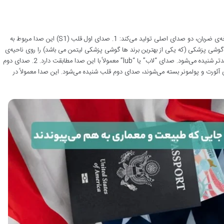
صداهای نرمال قلب؛ S1 و S2 قلب انسان در هر چرخه‌ی ضربان، دو صدای اصلی تولید می‌کند: 1. صدای اول قلب (S1) این صدا مربوط به
گوشی پزشکی (که یکی از بهترین برند ها گوشی پزشکی لیتمن می باشد) را روی ناحیه‌ی
آپکس قلب (نوک قلب) قرار دهید، معمولاً این صدا بلندتر شنیده می‌شود. صدای “لاب” یا “lub” معمولاً با این صدا مطابقت دارد. 2. صدای دوم
چه‌های آئورت و پولمونر بسته می‌شوند، صدای دوم قلب شنیده می‌شود. این صدا معمولاً در