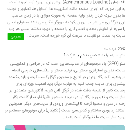
ناهمزمان (Asynchronous Loading) روشی برای بهبود این تجربه است،
به این صورت که اجزای صفحه مانند اسکریپت ها، استایل ها، تصاویر و فونت
ها بدون بلوکه کردن رندر اولیه صفحه، به صورت موازی یا در زمان مناسب
تری بارگذاری می شوند. این رویکرد به مرورگر امکان می دهد محتوای اصلی
را سریع تر نمایش دهد و تعامل کاربر با صفحه را بهبود بخشد. مسیر هر وب
سایت به سمت موفقیت، با سرعت آن گره خورده است. سرعت…
عمومی
20 خرداد ماه
سئو سایتم را به شخص بدهم یا شرکت؟
سئو (SEO) یا ، مجموعه‌ای از فعالیت‌هایی است که در طراحی و کدنویسی
سایت، تدوین استراتژی محتوایی، تولید محتوا و لینک‌سازی خارجی انجام
می‌دهیم تا جایگاه بهتری در نتایج جستجوی گوگل کسب کرده و بازدیدکننده
بیشتری برای سایت جذب کنیم.به عبارت دیگر؛ باید اهمیت ویژه‌ای برای
رضایت کاربر از نتیجه یافت شده در گوگل قایل شویم.فاکتورهای متعددی بر
سئو سایت و تعیین جایگاه آن در نتیجه جستجو تاثیرگذارند، از کلمات بکار
رفته در متن و محتوا گرفته تا لینک‌های ورودی از سایت‌های دیگر، همچنین
استاندارد بودن ساختار و کدنویسی سایت (تکنیکال) برای موتورهای جستجو بر
بهبود سئو سایت ما تاثیرگذار است.همه…