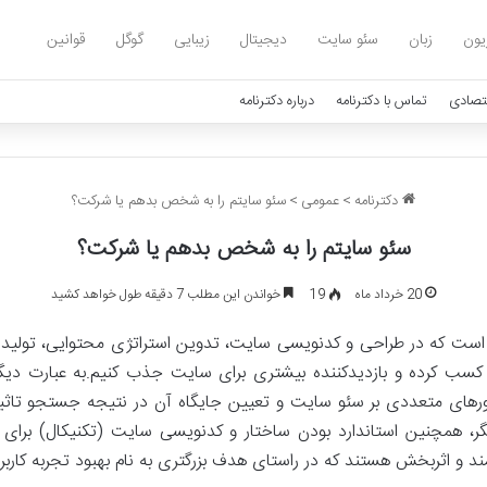
یون
زبان
سئو سایت
دیجیتال
زیبایی
گوگل
قوانین
تصادی
تماس با دکترنامه
درباره دکترنامه
دکترنامه
>
عمومی
>
سئو سایتم را به شخص بدهم یا شرکت؟
سئو سایتم را به شخص بدهم یا شرکت؟
20 خرداد ماه
19
خواندن این مطلب 7 دقیقه طول خواهد کشید
لیت‌هایی است که در طراحی و کدنویسی سایت، تدوین استراتژی محتوایی، تول
سب کرده و بازدیدکننده بیشتری برای سایت جذب کنیم.به عبارت دیگر؛ ب
های متعددی بر سئو سایت و تعیین جایگاه آن در نتیجه جستجو تاثیرگذا
گر، همچنین استاندارد بودن ساختار و کدنویسی سایت (تکنیکال) برا
مند و اثربخش هستند که در راستای هدف بزرگتری به نام بهبود تجربه کاربر