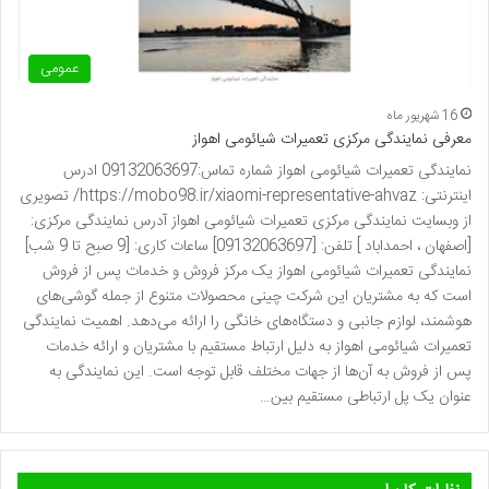
عمومی
16 شهریور ماه
معرفی نمایندگی مرکزی تعمیرات شیائومی اهواز
نمایندگی تعمیرات شیائومی اهواز شماره تماس:09132063697 ادرس
اینترنتی: https://mobo98.ir/xiaomi-representative-ahvaz/ تصویری
از وبسایت نمایندگی مرکزی تعمیرات شیائومی اهواز آدرس نمایندگی مرکزی:
[اصفهان ، احمداباد ] تلفن: [09132063697] ساعات کاری: [9 صبح تا 9 شب]
نمایندگی تعمیرات شیائومی اهواز یک مرکز فروش و خدمات پس از فروش
است که به مشتریان این شرکت چینی محصولات متنوع از جمله گوشی‌های
هوشمند، لوازم جانبی و دستگاه‌های خانگی را ارائه می‌دهد. اهمیت نمایندگی
تعمیرات شیائومی اهواز به دلیل ارتباط مستقیم با مشتریان و ارائه خدمات
پس از فروش به آن‌ها از جهات مختلف قابل توجه است. این نمایندگی به
عنوان یک پل ارتباطی مستقیم بین…