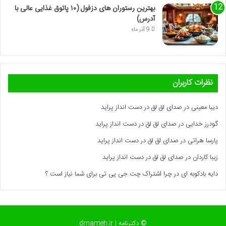
بهترین رستوران های دزفول (۱۰ پاتوق غذایی عالی با
آدرس)
9 آذر ماه
نظرات کاربران
دیبا معینی
در
صدای لق لق در دست انداز پراید
گودرز خدایی
در
صدای لق لق در دست انداز پراید
پارسا هراتی
در
صدای لق لق در دست انداز پراید
زیبا کاردان
در
صدای لق لق در دست انداز پراید
دایه بادکوبه ای
در
چرا اشتراک چت جی پی تی برای شما نیاز است ؟
© دکترنامه | drnameh.ir