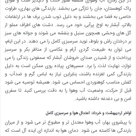
در این زمان، آب وهوای منطقه هنوز خنک و دلپذیر است و هوای
پاک کوهستان، جان را تازگی می بخشد. بارندگی های بهاری، طراوت
خاصی به فضا می بخشند و به دلیل ذوب شدن برف ها در ارتفاعات
بالاتر، آبشار به اوج پرآبی خود می رسد. دشت های اطراف مملو از
گل های وحشی همچون سنبل و بنفشه می شوند و جوانه های سبز
بر درختان راش و بلوط، نوید سرسبزی کامل را می دهند. در این ایام،
می توان به طبیعت گردی آرام و عکاسی از مناظر بکر و سرسبز
پرداخت و از شنیدن صدای خروشان آبشار که سمفونی زندگی را می
نوازد، نهایت لذت را برد. مسیرهای پیاده روی ممکن است به دلیل
بارندگی کمی لغزنده باشند، بنابراین نیاز به لباس گرم و ضدآب و
کفش مناسب کوهنوردی احساس می شود. همیشه توصیه می شود
قبل از حرکت، وضعیت آب وهوا را به دقت بررسی کنید تا سفری
امن و بی دغدغه داشته باشید.
اواخر اردیبهشت و خرداد: اعتدال هوا و سرسبزی کامل
با پیشروی بهار، آب وهوا معتدل تر و مطبوع تر می شود و از میزان
بارندگی ها کاسته می شود. دمای هوا به اندازه ای ایده آل است که