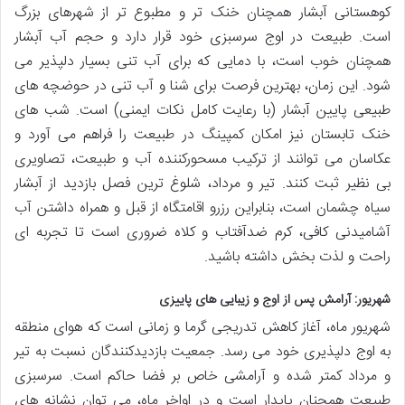
کوهستانی آبشار همچنان خنک تر و مطبوع تر از شهرهای بزرگ
است. طبیعت در اوج سرسبزی خود قرار دارد و حجم آب آبشار
همچنان خوب است، با دمایی که برای آب تنی بسیار دلپذیر می
شود. این زمان، بهترین فرصت برای شنا و آب تنی در حوضچه های
طبیعی پایین آبشار (با رعایت کامل نکات ایمنی) است. شب های
خنک تابستان نیز امکان کمپینگ در طبیعت را فراهم می آورد و
عکاسان می توانند از ترکیب مسحورکننده آب و طبیعت، تصاویری
بی نظیر ثبت کنند. تیر و مرداد، شلوغ ترین فصل بازدید از آبشار
سیاه چشمان است، بنابراین رزرو اقامتگاه از قبل و همراه داشتن آب
آشامیدنی کافی، کرم ضدآفتاب و کلاه ضروری است تا تجربه ای
راحت و لذت بخش داشته باشید.
شهریور: آرامش پس از اوج و زیبایی های پاییزی
شهریور ماه، آغاز کاهش تدریجی گرما و زمانی است که هوای منطقه
به اوج دلپذیری خود می رسد. جمعیت بازدیدکنندگان نسبت به تیر
و مرداد کمتر شده و آرامشی خاص بر فضا حاکم است. سرسبزی
طبیعت همچنان پایدار است و در اواخر ماه، می توان نشانه های