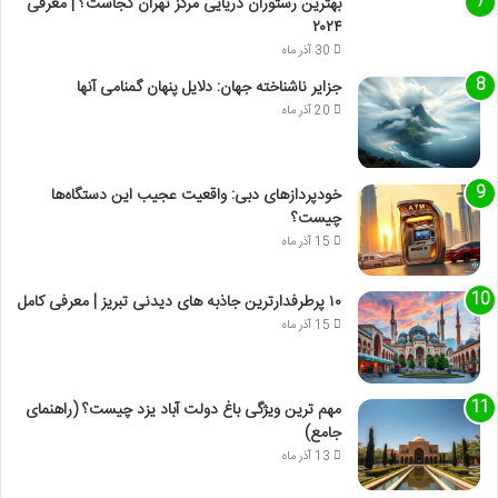
بهترین رستوران دریایی مرکز تهران کجاست؟ | معرفی
۲۰۲۴
30 آذر ماه
جزایر ناشناخته جهان: دلایل پنهان گمنامی آنها
20 آذر ماه
خودپردازهای دبی: واقعیت عجیب این دستگاه‌ها
چیست؟
15 آذر ماه
۱۰ پرطرفدارترین جاذبه های دیدنی تبریز | معرفی کامل
15 آذر ماه
مهم ترین ویژگی باغ دولت آباد یزد چیست؟ (راهنمای
جامع)
13 آذر ماه