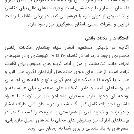
اطراف است. مناظر اطراف این رودخانه، به خصوص در فصل بهار و
تابستان، بسیار زیبا و دلنشین است و فرصت های عالی برای عکاسی
و لذت بردن از هوای تازه را فراهم می کند. در برخی نقاط، با رعایت
قوانین و مقررات محلی، امکان ماهیگیری نیز وجود دارد.
اقامتگاه ها و امکانات رفاهی
اگرچه در نزدیکی مستقیم آبشار سیاه چشمان امکانات رفاهی
محدودی وجود دارد، اما در فاصله ۲۰ تا ۳۰ کیلومتری و در شهرهای
اطراف مانند کلاردشت و مرزن آباد، گزینه های متنوعی برای اقامت
فراهم است. از هتل های مجهز مانند هتل آپارتمان نگین، هتل البرز و
هتل دریا گرفته تا اقامتگاه های بوم گردی دنج و خانه های اجاره ای
در روستاهای الیت و دلیر، انتخاب های متعددی برای هر سلیقه و
بودجه ای وجود دارد. مسافران ماجراجو نیز می توانند با همراه
داشتن تجهیزات کامل کمپینگ، شب را در مناطق امن اطراف آبشار
چادر بزنند و تجربه نابی از همزیستی با طبیعت را کسب کنند. در
روستاهای اطراف نیز رستوران های محلی با غذاهای اصیل مازندرانی،
طعم های به یاد ماندنی را برای شما به ارمغان می آورند.