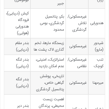
(راز)
ابوموسی)
جبیر
کیش (دریایی)،
غیرمسکونی/
بکر، پتانسیل
فرودگاه
هندورابی
تلاش
گردشگری، بومی
هندورابی
گردشگری
محدود
(هوایی)
شیدور
زیستگاه مارها، تخم
بندر مقام
غیرمسکونی
(مارو)
گذاری لاک پشت ها
(دریایی)
تنب
غیرمسکونی/
استراتژیک، امنیتی،
بندر لنگه
کوچک
نظامی
عدم امکان بازدید
(دریایی)
تاریخی، پوشش
بندر لنگه
میرمهنا
غیرمسکونی
گیاهی خاص،
(دریایی)
پتانسیل گردشگری
اهمیت زیست
محیطی، پرندگان
بندر دیر