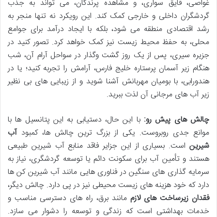
غواصی، قایق سواری، و مشاهده پرندگان، می تواند به جذب
گردشگران داخلی و خارجی کمک کند. این رویکرد نه تنها منجر به
رشد اقتصادی منطقه می شود، بلکه با ایجاد درآمد برای جوامع
محلی، به حفظ محیط زیست نیز کمک خواهد کرد. تصور کنید در
جزیره سیری، پس از یک روز گشت وگذار در سواحل آرام آن، شب
هنگام زیر آسمان پرستاره خلیج فارس، آرامش را تجربه کنید؛ یا در
هندورابی، با بومیان مهربانش آشنا شوید و از زیبایی های بی نظیر
زیر آب های مرجانی آن لذت ببرید.
چالش های پیش رو:
با این حال، دستیابی به این پتانسیل ها با
موانع جدی روبروست. یکی از بزرگ ترین چالش ها، کمبود
آب
شیرین
است. بسیاری از این جزایر فاقد منابع آب شیرین طبیعی
هستند و تأمین آب برای سکونت دائم یا توسعه گردشگری، نیاز به
سرمایه گذاری های سنگین در فناوری هایی مانند آب شیرین کن ها
دارد که خود هزینه های زیست محیطی نیز در پی دارد. چالش دیگر،
فقدان زیرساخت های لازم
مانند برق، راه های دسترسی مناسب و
خدمات بهداشتی است که زندگی و توسعه را دشوار می سازد.