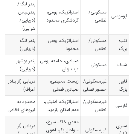
بندر لنگه/
مسکونی/
استراتژیک، بومی،
بندرعباس
ابوموسی
نظامی
گردشگری محدود
(دریایی/
هوایی)
تنب
مسکونی/
استراتژیک، بومی
بندر لنگه
بزرگ
نظامی
محدود
(دریایی)
صیادی، جامعه بومی
بندر بوشهر
شیف
مسکونی
عرب زبان
(دریایی)
فارور
غیرمسکونی/
زیست محیطی،
دریایی (از بنادر
بزرگ
حضور فصلی
صیادی فصلی
اطراف)
غیرمسکونی/
استراتژیک، امنیتی،
محدود به
فارسی
نظامی
عدم امکان بازدید
نیروهای نظامی
معدن خاک سرخ،
سیری
دریایی (از
غیرمسکونی
سواحل بکر، آهوی