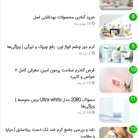
خرید آنلاین محصولات بهداشتی اصل
18 بهمن ماه
کرم دور چشم الواژ اون: رفع چروک و تیرگی | ویژگی‌ها
2 دی ماه
قرص آنادرم سلامت پرمون امین: معرفی کامل +
خواص و کاربرد
19 آذر ماه
مسواک 2080 مدل Ultra white برس متوسط |
ویژگی‌ها
16 آذر ماه
نقد و بررسی جامع کرم ضد لک دست ریلاستیل | مزایا
و معایب