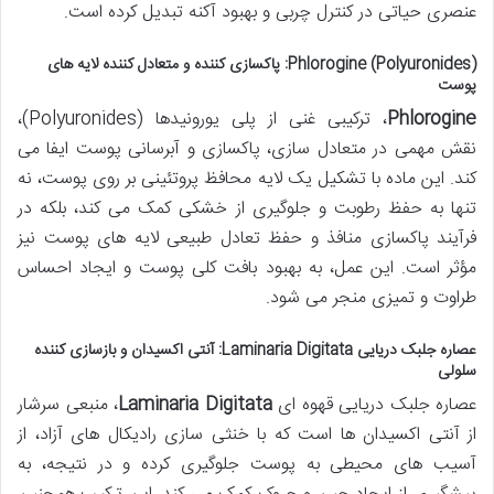
عنصری حیاتی در کنترل چربی و بهبود آکنه تبدیل کرده است.
Phlorogine (Polyuronides): پاکسازی کننده و متعادل کننده لایه های
پوست
Phlorogine
، ترکیبی غنی از پلی یورونیدها (Polyuronides)،
نقش مهمی در متعادل سازی، پاکسازی و آبرسانی پوست ایفا می
کند. این ماده با تشکیل یک لایه محافظ پروتئینی بر روی پوست، نه
تنها به حفظ رطوبت و جلوگیری از خشکی کمک می کند، بلکه در
فرآیند پاکسازی منافذ و حفظ تعادل طبیعی لایه های پوست نیز
مؤثر است. این عمل، به بهبود بافت کلی پوست و ایجاد احساس
طراوت و تمیزی منجر می شود.
عصاره جلبک دریایی Laminaria Digitata: آنتی اکسیدان و بازسازی کننده
سلولی
عصاره جلبک دریایی قهوه ای
Laminaria Digitata
، منبعی سرشار
از آنتی اکسیدان ها است که با خنثی سازی رادیکال های آزاد، از
آسیب های محیطی به پوست جلوگیری کرده و در نتیجه، به