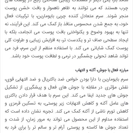
منافذ باز، یکی دیگر از مشکلات زیبایی شناختی رایج در پوست های
چرب هستند که می توانند به ظاهر ناهموار و بافت خشن پوست
منجر شوند. سرم متعادل کننده چربی بایومارین، با ترکیبات فعال
خود، به جمع شدن محسوس منافذ باز کمک می کند. این فرآیند، نه
تنها به بهبود وضوح و یکنواختی بافت پوست می انجامد، بلکه با
ایجاد سطحی صاف تر و یکدست تر، به افزایش زیبایی و طراوت کلی
پوست کمک شایانی می کند. با استفاده منظم از این سرم، فرد می
تواند شاهد تحولی چشمگیر در نرمی و لطافت پوست خود باشد.
مبارزه فعال با جوش، آکنه و التهاب
سرم بایومارین با دارا بودن خواص ضد باکتریال و ضد التهابی قوی،
نقش مؤثری در مقابله با جوش های فعال و پیشگیری از تشکیل
جوش های جدید ایفا می کند. این سرم با هدف قرار دادن باکتری
های عامل آکنه و کاهش التهابات زیر پوستی، به تسکین قرمزی و
کاهش تورم ناشی از آکنه کمک می کند. تجربه نشان داده است که
استفاده مداوم از این محصول می تواند به مرور زمان، از شدت و
تعداد جوش ها کاسته و پوستی آرام تر و سالم تر را برای فرد به