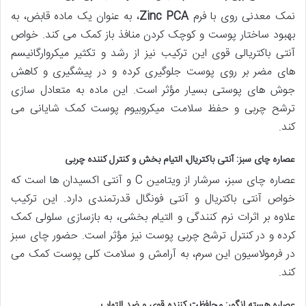
نمک معدنی روی با فرم
Zinc PCA
، به عنوان یک ماده قابض، به
بهبود ساختار پوست و کوچک کردن منافذ باز کمک می کند. خواص
آنتی باکتریالی قوی این ترکیب نیز از رشد و تکثیر میکروارگانیسم
های مضر بر روی پوست جلوگیری کرده و در پیشگیری و کاهش
جوش های پوستی بسیار مؤثر است. این ماده به متعادل سازی
ترشح چربی و حفظ سلامت میکروبیوم پوست کمک شایانی می
کند.
عصاره چای سبز: آنتی باکتریال، التیام بخش و کنترل کننده چربی
عصاره چای سبز، سرشار از ویتامین C و آنتی اکسیدان ها است که
خواص آنتی باکتریال و آنتی فونگال قدرتمندی دارد. این ترکیب
علاوه بر اثرات نرم کنندگی و التیام بخشی، به بازسازی سلولی کمک
کرده و در کنترل ترشح چربی پوست نیز مؤثر است. حضور چای سبز
در فرمولاسیون این سرم، به آرامش و سلامت کلی پوست کمک می
کند.
عصاره هسته انگور: محافظت کننده قوی و ضد التهاب