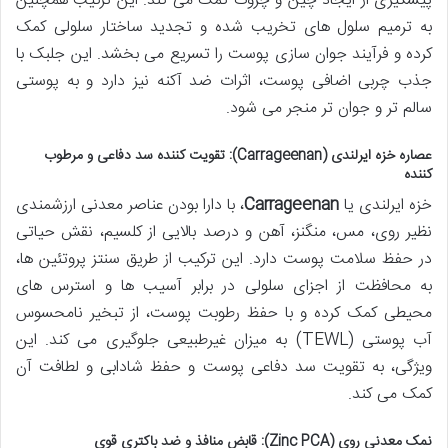
پیشگیری از ایجاد چین و چروک کمک می کند. این ترکیب همچنین
به ترمیم سلول های تخریب شده و تجدید ساختار سلولی کمک
کرده و فرآیند جوان سازی پوست را تسریع می بخشد. این جلبک با
جذب چربی اضافی پوست، اثرات ضد آکنه نیز دارد و به پوستی
سالم تر و جوان تر منجر می شود.
عصاره خزه ایرلندی (Carrageenan): تقویت کننده سد دفاعی و مرطوب
کننده
خزه ایرلندی یا
Carrageenan
، با دارا بودن عناصر معدنی ارزشمندی
نظیر روی، مس، منگنز، آهن و درصد بالایی از کلسیم، نقش حیاتی
در حفظ سلامت پوست دارد. این ترکیب از طریق سنتز پروتئین ها،
به محافظت از اجزای سلولی در برابر آسیب ها و استرس های
محیطی کمک کرده و با حفظ رطوبت پوست، از تبخیر نامحسوس
آب پوستی (TEWL) به میزان غیرطبیعی جلوگیری می کند. این
ویژگی، به تقویت سد دفاعی پوست و حفظ شادابی و لطافت آن
کمک می کند.
نمک معدنی روی (Zinc PCA): قابض منافذ و ضد باکتری قوی