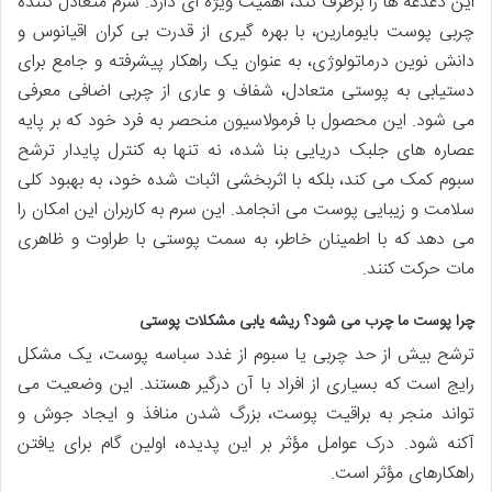
این دغدغه ها را برطرف کند، اهمیت ویژه ای دارد. سرم متعادل کننده
چربی پوست بایومارین، با بهره گیری از قدرت بی کران اقیانوس و
دانش نوین درماتولوژی، به عنوان یک راهکار پیشرفته و جامع برای
دستیابی به پوستی متعادل، شفاف و عاری از چربی اضافی معرفی
می شود. این محصول با فرمولاسیون منحصر به فرد خود که بر پایه
عصاره های جلبک دریایی بنا شده، نه تنها به کنترل پایدار ترشح
سبوم کمک می کند، بلکه با اثربخشی اثبات شده خود، به بهبود کلی
سلامت و زیبایی پوست می انجامد. این سرم به کاربران این امکان را
می دهد که با اطمینان خاطر، به سمت پوستی با طراوت و ظاهری
مات حرکت کنند.
چرا پوست ما چرب می شود؟ ریشه یابی مشکلات پوستی
ترشح بیش از حد چربی یا سبوم از غدد سباسه پوست، یک مشکل
رایج است که بسیاری از افراد با آن درگیر هستند. این وضعیت می
تواند منجر به براقیت پوست، بزرگ شدن منافذ و ایجاد جوش و
آکنه شود. درک عوامل مؤثر بر این پدیده، اولین گام برای یافتن
راهکارهای مؤثر است.