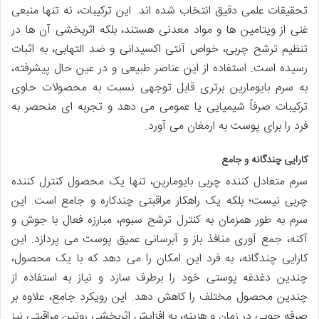
تحقیقات علمی دقیق انتخاب شده اند. این ترکیبات، نه تنها منبعی
غنی از ویتامین ها و مواد معدنی هستند، بلکه اثربخشی آن ها در
تنظیم ترشح چربی، خواص آنتی اکسیدانی و ضد التهابی، به اثبات
رسیده است. استفاده از این عناصر طبیعی و در عین حال پیشرفته،
به سرم بایومارین برتری قابل توجهی نسبت به محصولات حاوی
ترکیبات صرفاً شیمیایی یا عمومی می دهد و تجربه ای منحصر به
فرد را برای پوست به ارمغان می آورد.
کارایی چندگانه و جامع
سرم متعادل کننده چربی بایومارین، تنها یک محصول کنترل کننده
چربی نیست؛ بلکه یک راهکار مراقبتی چندکاره و جامع است. این
سرم به طور همزمان به کنترل ترشح سبوم، مبارزه فعال با جوش و
آکنه، جمع آوری منافذ باز و آبرسانی عمیق پوست می پردازد. این
کارایی چندگانه، به فرد این امکان را می دهد که با یک محصول،
چندین دغدغه پوستی خود را برطرف سازد و نیاز به استفاده از
چندین محصول مختلف را کاهش دهد. این رویکرد جامع، علاوه بر
صرفه جویی در زمان و هزینه، به افزایش اثربخشی روتین مراقبتی نیز