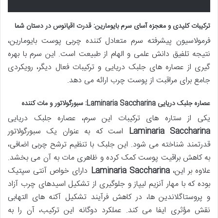
ترکیبات کلیدی و معجزه آسای سرم بایومارین: قدرت اقیانوس در دستان شما
فرمولاسیون پیشرفته سرم متعادل کننده چربی پوست بایومارین،
نتیجه تلفیق دانش علمی و الهام از طبیعت است. این سرم با بهره
گیری از عصاره های جلبک دریایی و ترکیبات فعال دیگر، رویکردی
جامع برای مراقبت از پوست چرب ارائه می دهد.
عصاره جلبک دریایی Laminaria Saccharina: سبورگولاتور و مات کننده
یکی از ستاره های ترکیبات این سرم، عصاره جلبک دریایی
Laminaria Saccharina
است که به عنوان یک سبورگولاتور
قدرتمند شناخته می شود. این جلبک با تنظیم ترشح چربی اضافی،
به کاهش براقیت پوست کمک کرده و ظاهری مات به آن می بخشد.
علاوه بر این،
Laminaria Saccharina
دارای خواص آنتی سپتیک
بوده که با مهار آنزیم لیپاز و جلوگیری از تشکیل اسیدهای چرب آزاد
و پروستاگلاندین ها، در کاهش فرآیند تشکیل آکنه های التهابی
نقش مؤثری ایفا می کند. عملکرد دوگانه این ترکیب، آن را به