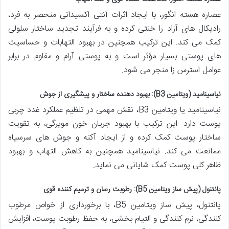
عصاره هسته انگور، با ایجاد اثرات آنتی اکسیدانی منحصر به فرد،
رادیکال های آزاد را خنثی کرده و به فرآیند تجدید ساختار سلولی
کمک می کند. این ترکیب همچنین در بهبود التهابات و حساسیت
های پوستی بسیار مؤثر است و به پوستی آرام و مقاوم در برابر
عوامل استرس زا منجر می شود.
نیاسینامید (ویتامین B3): بهبود دهنده ساختار و پیشگیری از جوش
نیاسینامید یا ویتامین B3، نقش مهمی در تنظیم عملکرد غدد چربی
پوست دارد. این ترکیب با بهبود جریان خون مویرگی، به تقویت
ساختار پوست کمک کرده و از ایجاد آکنه و جوش های سرسیاه
ممانعت می کند. نیاسینامید همچنین به کاهش التهاب و بهبود
ظاهر کلی پوست کمک شایانی می نماید.
پانتنول (پیش ساز ویتامین B5): رطوبت رسان و ترمیم کننده قوی
پانتنول، پیش ساز ویتامین B5، با برخورداری از خواص مرطوب
کنندگی، نرم کنندگی و التیام بخشی، به حفظ رطوبت پوست، افزایش