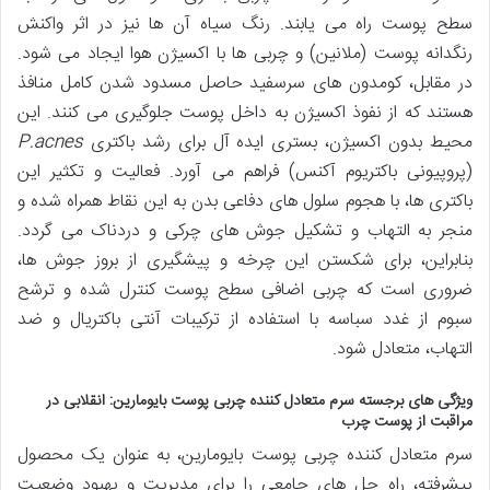
سطح پوست راه می یابند. رنگ سیاه آن ها نیز در اثر واکنش
رنگدانه پوست (ملانین) و چربی ها با اکسیژن هوا ایجاد می شود.
در مقابل، کومدون های سرسفید حاصل مسدود شدن کامل منافذ
هستند که از نفوذ اکسیژن به داخل پوست جلوگیری می کنند. این
محیط بدون اکسیژن، بستری ایده آل برای رشد باکتری
P.acnes
(پروپیونی باکتریوم آکنس) فراهم می آورد. فعالیت و تکثیر این
باکتری ها، با هجوم سلول های دفاعی بدن به این نقاط همراه شده و
منجر به التهاب و تشکیل جوش های چرکی و دردناک می گردد.
بنابراین، برای شکستن این چرخه و پیشگیری از بروز جوش ها،
ضروری است که چربی اضافی سطح پوست کنترل شده و ترشح
سبوم از غدد سباسه با استفاده از ترکیبات آنتی باکتریال و ضد
التهاب، متعادل شود.
ویژگی های برجسته سرم متعادل کننده چربی پوست بایومارین: انقلابی در
مراقبت از پوست چرب
سرم متعادل کننده چربی پوست بایومارین، به عنوان یک محصول
پیشرفته، راه حل های جامعی را برای مدیریت و بهبود وضعیت