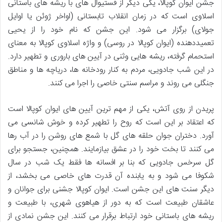
جشن ایوان کوپالا، یکی دیگر از فستیوال های با ریشه های باستانی
اسلاوی است که در زمان انقلاب تابستانی (اواخر ژوئن یا اوایل
جولای) برگزار می شود. این جشن که نام خود را از یحیی
تعمیددهنده (ایوان کوپالا در روسی) و واژه اسلاوی کوپالا به معنای
استحمام گرفته، ریشه هایی وثنی در آیین های باروری و تطهیر دارد.
در این شب جادویی، مردم به کنار رودخانه ها، دریاچه ها و مناطق
جنگلی می روند و مراسم سنتی خاصی را اجرا می کنند.
پریدن از روی آتش، یکی از مهم ترین آیین های ایوان کوپالا است
که اعتقاد بر این است که روح را تطهیر کرده و خوش شانسی می
آورد. دختران جوان حلقه های گل با شمع های روشن را در آب رها
می کنند تا بخت خود را در عشق بیازمایند. همچنین، جستجو برای
گل سرخس جادویی که بنا بر افسانه ها فقط یک شب در سال
شکوفا می شود و به یابنده آن قدرت های خاصی می بخشد، از
دیگر سنت های این جشن است. ایوان کوپالا جشنی برای جوانان و
عاشقان طبیعت است که به دور از هیاهوی شهری، با طبیعت و
ریشه های باستانی خود ارتباط برقرار می کنند. این جشن نمادی از