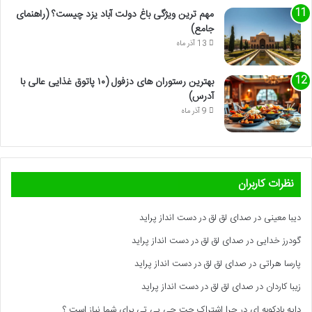
مهم ترین ویژگی باغ دولت آباد یزد چیست؟ (راهنمای
جامع)
13 آذر ماه
بهترین رستوران های دزفول (۱۰ پاتوق غذایی عالی با
آدرس)
9 آذر ماه
نظرات کاربران
دیبا معینی
در
صدای لق لق در دست انداز پراید
گودرز خدایی
در
صدای لق لق در دست انداز پراید
پارسا هراتی
در
صدای لق لق در دست انداز پراید
زیبا کاردان
در
صدای لق لق در دست انداز پراید
دایه بادکوبه ای
در
چرا اشتراک چت جی پی تی برای شما نیاز است ؟