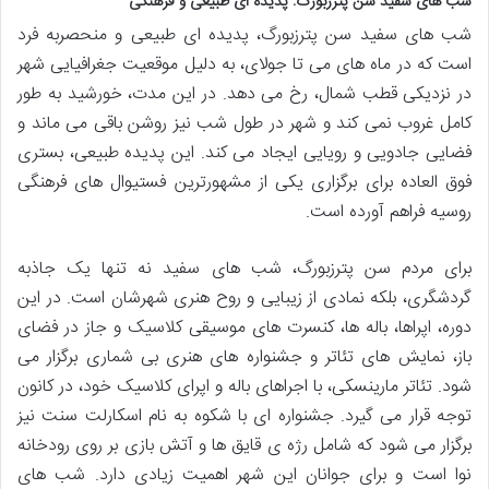
شب های سفید سن پترزبورگ: پدیده ای طبیعی و فرهنگی
شب های سفید سن پترزبورگ، پدیده ای طبیعی و منحصربه فرد
است که در ماه های می تا جولای، به دلیل موقعیت جغرافیایی شهر
در نزدیکی قطب شمال، رخ می دهد. در این مدت، خورشید به طور
کامل غروب نمی کند و شهر در طول شب نیز روشن باقی می ماند و
فضایی جادویی و رویایی ایجاد می کند. این پدیده طبیعی، بستری
فوق العاده برای برگزاری یکی از مشهورترین فستیوال های فرهنگی
روسیه فراهم آورده است.
برای مردم سن پترزبورگ، شب های سفید نه تنها یک جاذبه
گردشگری، بلکه نمادی از زیبایی و روح هنری شهرشان است. در این
دوره، اپراها، باله ها، کنسرت های موسیقی کلاسیک و جاز در فضای
باز، نمایش های تئاتر و جشنواره های هنری بی شماری برگزار می
شود. تئاتر مارینسکی، با اجراهای باله و اپرای کلاسیک خود، در کانون
توجه قرار می گیرد. جشنواره ای با شکوه به نام اسکارلت سنت نیز
برگزار می شود که شامل رژه ی قایق ها و آتش بازی بر روی رودخانه
نوا است و برای جوانان این شهر اهمیت زیادی دارد. شب های