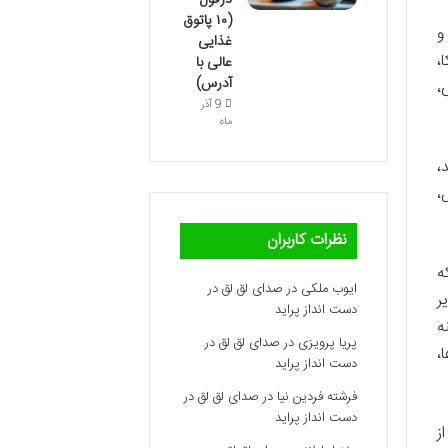
دزفول
(۱۰ پاتوق
و
غذایی
،
عالی با
آدرس)
،
9 آذر
ماه
،
،
نظرات کاربران
ه
ایوب ملکی
در
صدای لق لق در
ر
دست انداز پراید
ه
پریا پرویزی
در
صدای لق لق در
،
دست انداز پراید
فرشته فردین نیا
در
صدای لق لق در
دست انداز پراید
ز