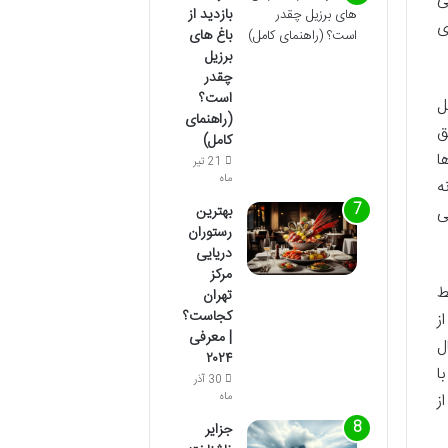
ی
بازدید از
ی
باغ های
برزیل
چقدر
است؟
ل
(راهنمای
ق
کامل)
ا
21 تیر
ماه
ه
بهترین
ی
رستوران
دریایی
مرکز
ط
تهران
کجاست؟
ز
| معرفی
ل
۲۰۲۴
ا
30 آذر
ماه
از
جزایر