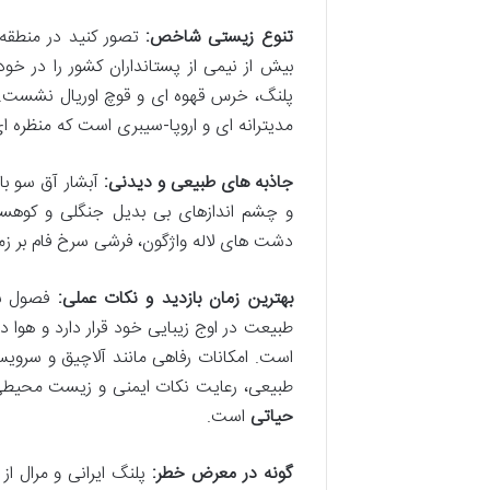
تنوع زیستی شاخص:
تصور کنید در منطقه 
بیش از نیمی از پستانداران کشور را در خو
پلنگ، خرس قهوه ای و قوچ اوریال نشست. پو
مدیترانه ای و اروپا-سیبری است که منظره ا
جاذبه های طبیعی و دیدنی:
آبشار آق سو با
و چشم اندازهای بی بدیل جنگلی و کوهست
دشت های لاله واژگون، فرشی سرخ فام بر زمی
بهترین زمان بازدید و نکات عملی:
فصول بها
طبیعت در اوج زیبایی خود قرار دارد و هوا 
است. امکانات رفاهی مانند آلاچیق و سروی
طبیعی، رعایت نکات ایمنی و زیست محیطی، 
حیاتی
است.
گونه در معرض خطر:
پلنگ ایرانی و مرال ا