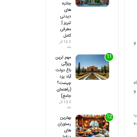
جاذبه
های
دیدنی
تبریز |
معرفی
کامل
و
15 آذر
ماه
مهم ترین
ویژگی
باغ دولت
آباد یزد
ه
چیست؟
(راهنمای
و
جامع)
13 آذر
ماه
ومتری غرب
بهترین
ه
رستوران
های