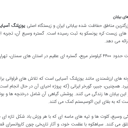
زرگترین مناطق حفاظت شده بیابانی ایران و زیستگاه اصلی
یوزپلنگ آسیای
ای زیست کره یونسکو به ثبت رسیده است. گستره وسیع آن، تجربه ا
رائه می دهد.
پارک ملی کویر با مساحت حدود ۴۴۰۰ کیلومتر مربع، گستره ای عظیم در استان های سمنان، تهرا
نه های ارزشمندی مانند یوزپلنگ آسیایی است که تلاش های فراوانی برا
. همچنین، جبیر، گورخر ایرانی (که پروژه احیای آن در حال انجام است)
 در این بیابان ها زندگی می کنند. پوشش گیاهی آن شامل درختچه ها و بوت
است که به بقای این اکوسیستم کمک می کنند.
 وسیع، کلوت ها و تپه های ماسه ای که با هر وزش باد شکل تازه ای ب
ق می کنند. سیاهکوه با عظمت خود، و آثار تاریخی چون کاروانسرای قص