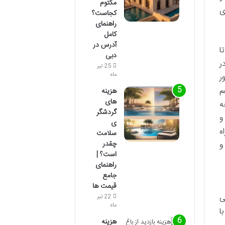
مکتوم
ی
کجاست؟
راهنمای
کامل
آدرس در
ا
دبی
ر
25 تیر
ماه
ر
م
هزینه
های
ه
گردشگر
و
ی
ه
سلامت
چقدر
و
است؟ |
راهنمای
جامع
قیمت ها
ی
22 تیر
ماه
ا
هزینه