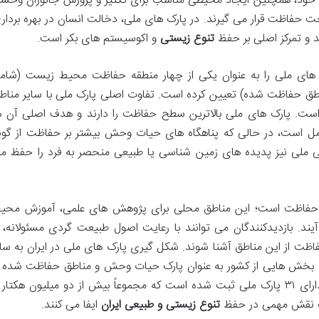
د، همچنین ایجاد محیطی مناسب برای تکثیر و پرورش جانوران وحش
ت حفاظت قرار می گیرند. در پارک های ملی، دخالت انسان در بهره بردار
 و تمرکز اصلی بر حفظ
تنوع زیستی
و اکوسیستم های بکر است.
های ملی را به عنوان یکی از چهار منطقه حفاظت محیط زیست (شام
طق حفاظت شده) تعیین کرده است. تفاوت اصلی پارک ملی با سایر مناط
ت. پارک های ملی بالاترین سطح حفاظت را دارند و هدف اصلی آن ه
 است، در حالی که پناهگاه های حیات وحش بیشتر بر حفاظت از گون
عی ملی نیز پدیده های زمین شناسی یا طبیعی منحصر به فرد را حفظ م
فاً حفاظت است؛ این مناطق محلی برای پژوهش های علمی، آموزش محی
یند. بازدیدکنندگان می توانند با رعایت اصول طبیعت گردی مسئولانه، ا
اظت از این مناطق آشنا شوند. شکل گیری پارک های ملی در ایران به سا
تصاص بخش هایی از کشور به عنوان پارک حیات وحش و مناطق حفاظت شده ب
تعریف های معین فراهم شد. امروزه ایران دارای ۳۱ پارک ملی ثبت شده است که مجموعاً بیش از دو میلیون هکتار 
ک نقش مهمی در حفظ
تنوع زیستی و طبیعی ایران
ایفا می کنند.