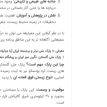
جاذبه های طبیعی و تاریخی:
وجود منا
دریاچه ها یا حتی آثار باستانی در مح
نقش در پژوهش و آموزش:
اهمیت علمی
تحقیقات در زمینه محیط زیست، جغراف
با در نظر گرفتن این معیارها، می توان به 
سفرهایی آگاهانه تر به این مناطق برنامه ریز
معرفی ۱۰ پارک ملی برتر و برجسته ایران (با جزئیات جامع و کاربردی)
۱. پارک ملی گلستان: نگین سبز ایران و پیشگام حفاظت
چرا این پارک مهم است؟
پارک ملی گلستان
های زیست کره یونسکو نیز به ثبت رسیده 
استپی،
تنوع زیستی فوق العاده ای
را پدید آ
موقعیت و وسعت:
بجنورد و ۳۰ کیلومتری شرق گالی
است.