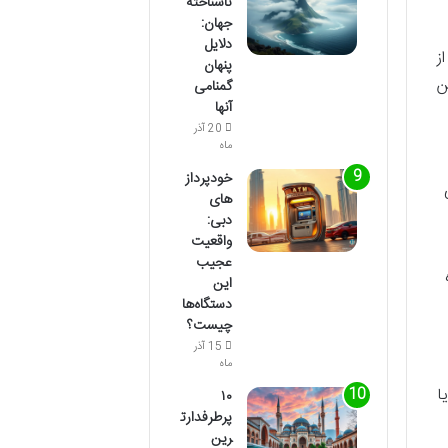
ناشناخته
جهان:
دلایل
ز
پنهان
ن
گمنامی
آنها
20 آذر
ماه
خودپرداز
های
دبی:
واقعیت
عجیب
این
دستگاه‌ها
چیست؟
15 آذر
ماه
ا
۱۰
پرطرفدارت
رین