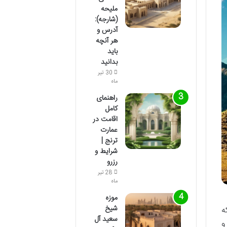
ملیحه
(شارجه):
آدرس و
هر آنچه
باید
بدانید
30 تیر
ماه
راهنمای
کامل
اقامت در
عمارت
ترنج |
شرایط و
رزرو
28 تیر
ماه
موزه
شیخ
ه
سعید آل
و