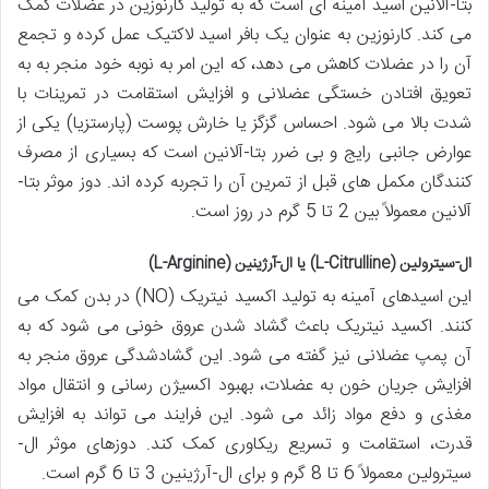
بتا-آلانین اسید آمینه ای است که به تولید کارنوزین در عضلات کمک
می کند. کارنوزین به عنوان یک بافر اسید لاکتیک عمل کرده و تجمع
آن را در عضلات کاهش می دهد، که این امر به نوبه خود منجر به به
تعویق افتادن خستگی عضلانی و افزایش استقامت در تمرینات با
شدت بالا می شود. احساس گزگز یا خارش پوست (پارستزیا) یکی از
عوارض جانبی رایج و بی ضرر بتا-آلانین است که بسیاری از مصرف
کنندگان مکمل های قبل از تمرین آن را تجربه کرده اند. دوز موثر بتا-
آلانین معمولاً بین 2 تا 5 گرم در روز است.
ال-سیترولین (L-Citrulline) یا ال-آرژینین (L-Arginine)
این اسیدهای آمینه به تولید اکسید نیتریک (NO) در بدن کمک می
کنند. اکسید نیتریک باعث گشاد شدن عروق خونی می شود که به
آن پمپ عضلانی نیز گفته می شود. این گشادشدگی عروق منجر به
افزایش جریان خون به عضلات، بهبود اکسیژن رسانی و انتقال مواد
مغذی و دفع مواد زائد می شود. این فرایند می تواند به افزایش
قدرت، استقامت و تسریع ریکاوری کمک کند. دوزهای موثر ال-
سیترولین معمولاً 6 تا 8 گرم و برای ال-آرژینین 3 تا 6 گرم است.