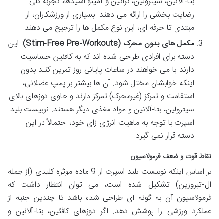
بتا-آلانین، سیترولین، کراتین و آمینو اسیدها، تجربه کلی
رضایت بخشی را ارائه می دهند. بسیاری از ورزشکاران، از
مبتدی تا حرفه ای، این نوع مکمل ها را ترجیح می دهند.
مکمل های بدون محرک (Stim-Free Pre-Workouts):
این
دسته برای افرادی طراحی شده اند که به کافئین حساسیت
دارند یا می خواهند در ساعات پایانی روز تمرین کنند بدون
اینکه خوابشان مختل شود. آن ها بیشتر بر پمپ عضلانی،
استقامت و تمرکز (غیرمحرک) تمرکز دارند و حاوی دوزهای بالای
سیترولین، بتا-آلانین و مواد مغذی دیگر هستند. نوبیست بلید
اسپرت با توجه به ماهیت انرژی زای خود، احتمالاً در این
دسته قرار نمی گیرد.
نقاط قوت و ضعف فرمولاسیون
بر اساس اینکه نوبیست بلید اسپرت از 9 ماده موثره کلیدی (از جمله
ال-تیروزین) تشکیل شده است، می توان انتظار داشت که
فرمولاسیون آن به گونه ای طراحی شده باشد تا چندین جنبه از
عملکرد ورزشی را پوشش دهد. اگر دوزهای کافئین، بتا-آلانین و