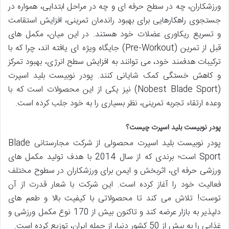
ورزشکاران، چه در سطح حرفه ای و چه در مراحل ابتدایی، همواره در
جستجوی راهکارهایی برای بهبود راندمان تمرینی، افزایش استقامت
و تسریع ریکاوری عضلات خود هستند. در این میان، مکمل های
قبل از تمرین (Pre-Workout) جایگاه ویژه ای یافته اند، چرا که با
ترکیبات هدفمند خود، می توانند به افزایش سطح انرژی، بهبود تمرکز
و کاهش خستگی کمک شایانی کنند. پودر نوبیست بلید اسپرت
(Nobest Blade Sport) نیز یکی از این محصولات است که با
وعده ارتقاء تجربه تمرینی، نظر بسیاری را به خود جلب کرده است.
پودر نوبیست بلید اسپرت چیست؟
پودر نوبیست بلید اسپرت محصولی از شرکت مجارستانی Blade
Sport است؛ برندی که از سال 2014 با هدف تولید مکمل های
ورزشی حرفه ای، اثربخش و ایمن برای ورزشکاران در سطوح مختلف
فعالیت خود را آغاز کرده است. این شرکت با شعار قدرت از آن
توست! تلاش می کند تا محصولاتی با کیفیت بالا و طعم های
دلپذیر به بازار عرضه کند و تاکنون بیش از 170 نوع مکمل ورزشی و
غذایی را به بیش از 50 کشور دنیا، از جمله ایران، توزیع کرده است.