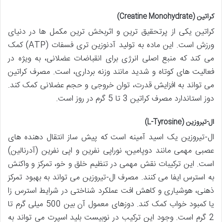
کراتین (Creatine Monohydrate)
کراتین یکی از پرتحقیق ترین و اثربخش ترین مکمل ها در دنیای
ورزش است. این ماده به تولید آدنوزین تری فسفات (ATP) کمک
می کند که منبع اصلی انرژی برای انقباضات عضلانی، به ویژه در
فعالیت های کوتاه و شدید مانند وزنه برداری، است. مصرف کراتین
می تواند به افزایش قدرت، توان خروجی و حجم عضلانی کمک کند.
دوز استاندارد مصرف کراتین 3 تا 5 گرم در روز است.
ال-تیروزین (L-Tyrosine)
ال-تیروزین یک اسید آمینه است که پیش ساز انتقال دهنده های
عصبی مهمی مانند دوپامین، نوراپی نفرین و اپی نفرین (آدرنالین)
است. این ترکیبات نقش مهمی در تنظیم خلق و خو، تمرکز و واکنش
به استرس ایفا می کنند. مصرف ال-تیروزین می تواند به بهبود تمرکز
ذهنی، هوشیاری و کاهش افت عملکرد شناختی در شرایط استرس زا
یا کمبود خواب کمک کند. دوزهای معمول آن بین 500 میلی گرم تا
2 گرم است. وجود این ترکیب در نوبیست بلید اسپرت می تواند به